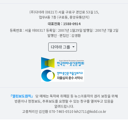
(주)다아라
(08217) 서울 구로구 경인로 53길 15,
업무A동 7층 (구로동, 중앙유통단지)
대표전화 : 1588-0914
등록번호 : 서울 아00317
등록일 : 2007년 1월29일
발행일 : 2007년 7월 2일
발행인 · 편집인 : 김영환
다아라 그룹
「열린보도원칙」
당 매체는 독자와 취재원 등 뉴스이용자의 권리 보장을 위해
반론이나 정정보도, 추후보도를 요청할 수 있는 창구를 열어두고 있음을
알려드립니다.
고충처리인 김인환 070-7465-0510 kih2711@kidd.co.kr
산업일보의 사전동의 없이 뉴스 및 콘텐츠를 무단 사용할 경우 저작권법과 관련 법에
의거하여 제재를 받을 수 있습니다.