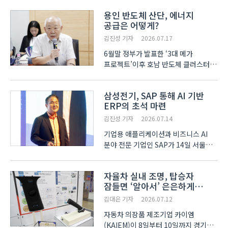
공급한다. 특히 고품질의 반도체 생산을
용인 반도체 산단, 에너지
위해서는 깨끗한 물이 반드시 필요하기
공급은 어떻게?
때문에 반도체 산단의 용수 공급은
산단의 성공 여부를 가..
김진성 기자
2026.07.17
6월말 정부가 발표한 ‘3대 메가
프로젝트’이후 호남 반도체 클러스터와
함께 용인 반도체 국가산단에 대한
국민적 관심도 높아지고 있다. 그러나
삼성전기, SAP 통해 AI 기반
일각에서는 용인 반도체 국가산단에
ERP의 초석 마련
필요한 전력공급 계획이 현실과
동떨어져 있다는 비판이 제기..
김진성 기자
2026.07.14
기업용 애플리케이션과 비즈니스 AI
분야 전문 기업인 SAP가 14일 서울
그랜드 인터컨티넨탈 파르나스에서
연례행사인 ‘SAP 나우 AI 투어 코리아
자율차 실내 조명, 탑승자
2026’을 개최하고 자율형 기업으로의
잠들면 ‘알아서’ 은은하게
전환에 대한 필요성을 강조했다. 이날
바뀐다
SAP의 도입 사례를 ..
김대은 기자
2026.07.12
자동차 의장품 제조기업 카이엠
(KAIEM)이 8일부터 10일까지 경기도