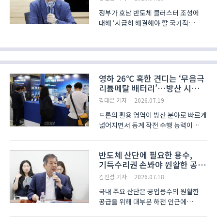
정부가 호남 반도체 클러스터 조성에
대해 ‘시급히 해결해야 할 국가적
과제’라는 입장을 보이면서 기존에
추진되던 용인 반도체 국가산단도 더욱
속도를 내고 있다. 그러나 이 과정에서
질소산화물 배출 등 다양한 문제에 대한
대안마련이 부족..
영하 26℃ 혹한 견디는 ‘무음극
리튬메탈 배터리’…방산 시장
겨냥
김대은 기자
2026.07.19
드론의 활용 영역이 방산 분야로 빠르게
넓어지면서 동계 작전 수행 능력이
화두로 떠오르고 있다. 리튬이온
배터리는 영하 20도 이하의 저온
반도체 산단에 필요한 용수,
환경에서 성능이 급격히 저하되는
기득수리권 손봐야 원활한 공급
한계가 있어, 혹한기의 전장에서
가능
운영되는 군용 드론은 저온에서도 안..
김진성 기자
2026.07.18
국내 주요 산단은 공업용수의 원활한
공급을 위해 대부분 하천 인근에
자리잡거나 관개시설을 통해 용수를