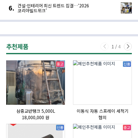
건설·인테리어 최신 트렌드 집결…‘2026
코리아빌드위크’
추천제품
1
/
4
중고
신품
삼중교반탱크 5,000L
이동식 자동 스프레이 세척기
18,000,000 원
협의
신품
중고