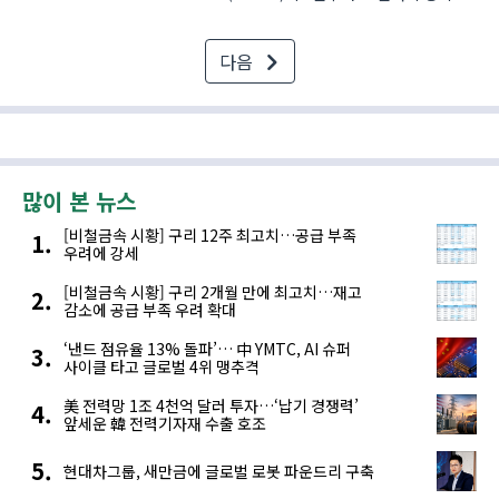
고양시 킨텍스(KINTEX)에서 개최한
‘2026 국제광융합엑스포’에 참가해
다음
‘감성인지 기반 융합조명 기술’을
선보였다. 이 기술은 ‘완전 자율주행
시대’의 실내 공간을 겨냥하고..
많이 본 뉴스
[비철금속 시황] 구리 12주 최고치…공급 부족
우려에 강세
[비철금속 시황] 구리 2개월 만에 최고치…재고
감소에 공급 부족 우려 확대
‘낸드 점유율 13% 돌파’… 中 YMTC, AI 슈퍼
사이클 타고 글로벌 4위 맹추격
美 전력망 1조 4천억 달러 투자…‘납기 경쟁력’
앞세운 韓 전력기자재 수출 호조
현대차그룹, 새만금에 글로벌 로봇 파운드리 구축