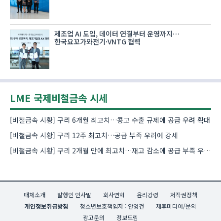
제조업 AI 도입, 데이터 연결부터 운영까지…
한국요꼬가와전기·VNTG 협력
LME 국제비철금속 시세
[비철금속 시황] 구리 6개월 최고치…콩고 수출 규제에 공급 우려 확대
[비철금속 시황] 구리 12주 최고치…공급 부족 우려에 강세
[비철금속 시황] 구리 2개월 만에 최고치…재고 감소에 공급 부족 우려 확대
매체소개
발행인 인사말
회사연혁
윤리강령
저작권정책
개인정보취급방침
청소년보호책임자 : 안영건
제휴미디어/문의
광고문의
정보드림