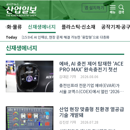
본문 바로가기
앱 설치하기
검색
메뉴
자동화·물류
신재생에너지
플라스틱·신소재
공작기계·공
Today
[15:04] AI 인재상, 현장 문제 해결 가능한 ‘융합형’으로 다층화
신재생에너지
에바, AI 충전 제어 탑재한 ‘ACE
PRO MAX’ 완속충전기 첫선
김대은 기자
2026.08.06
충전인프라 전문기업 에바(EVAR)가
서울 코엑스(COEX)에서 열린 ‘2026
코리아빌드위크(KOREA BUILD
WEEK)’에 참가해 신형 전기차
산업 현장 맞춤형 친환경 열공급
완속충전기 ‘ACE PRO MAX’를
기술 개발돼
공개했다. 신제품에는 사용자의 충전
습관을 학습하는 인공지능(AI) 기반
김진성 기자
2026.07.28
충전 제어..