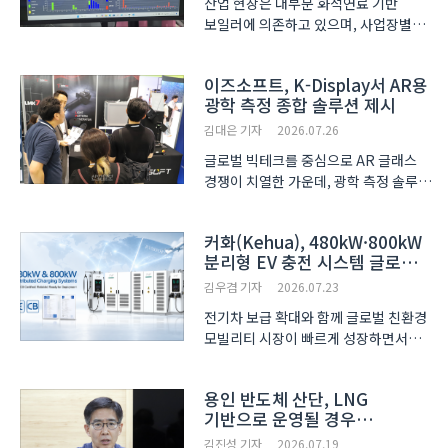
산업 현장은 대부분 화석연료 기반
보일러에 의존하고 있으며, 사업장별
조건에 적합한 열설비를 객관적으로
판단할 수 있는 도구가 부족했다. 또한
이즈소프트, K-Display서 AR용
고온 히트펌프는 충분한 열원이
광학 측정 종합 솔루션 제시
필요하지만, 실제 산업 현장에서는 활용
가능한 폐열이 부족해 적..
김대은 기자
2026.07.26
글로벌 빅테크를 중심으로 AR 글래스
경쟁이 치열한 가운데, 광학 측정 솔루션
기업 ㈜이즈소프트(ISSOFT)가 ‘K-
Display
커화(Kehua), 480kW·800kW
2026(한국디스플레이산업전시회)’에서
분리형 EV 충전 시스템 글로벌
AR 기기 개발에 필요한 종합 광학 측정
CE·CB 인증 동시 획득
제품군을 소개했다. 이번 전시에서
김우겸 기자
2026.07.23
이즈소프트..
전기차 보급 확대와 함께 글로벌 친환경
모빌리티 시장이 빠르게 성장하면서
충전 인프라 역시 단순한 설치 확대를
넘어 고품질 운영과 안정적인 서비스
용인 반도체 산단, LNG
제공을 중심으로 진화하고 있다.
기반으로 운영될 경우
충전사업자(CPO), 플릿(Fleet)
질소산화물 다량 배출될 것
운영사, EPC ..
김진성 기자
2026.07.19