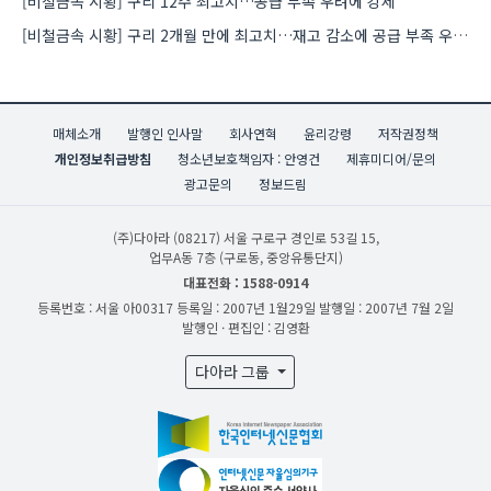
[비철금속 시황] 구리 12주 최고치…공급 부족 우려에 강세
[비철금속 시황] 구리 2개월 만에 최고치…재고 감소에 공급 부족 우려 확대
매체소개
발행인 인사말
회사연혁
윤리강령
저작권정책
개인정보취급방침
청소년보호책임자 : 안영건
제휴미디어/문의
광고문의
정보드림
(주)다아라
(08217) 서울 구로구 경인로 53길 15,
업무A동 7층 (구로동, 중앙유통단지)
대표전화 : 1588-0914
등록번호 : 서울 아00317
등록일 : 2007년 1월29일
발행일 : 2007년 7월 2일
발행인 · 편집인 : 김영환
다아라 그룹