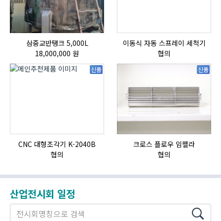
삼중교반탱크 5,000L
이동식 자동 스프레이 세척기
HI
18,000,000 원
협의
신품
신품
CNC 대형조각기 K-2040B
크로스 플로우 임펠라
협의
협의
산업전시회 일정