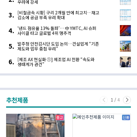
우려에 강세
[비철금속 시황] 구리 2개월 만에 최고치…재고
감소에 공급 부족 우려 확대
‘낸드 점유율 13% 돌파’… 中 YMTC, AI 슈퍼
사이클 타고 글로벌 4위 맹추격
발주청 안전감시단 도입 논의…건설업계 “기존
제도와 업무 중첩 우려”
[제조 AX 현실화 ①] 제조업 AI 전환 “속도와
생태계가 관건”
추천제품
1
/
4
중고
신품