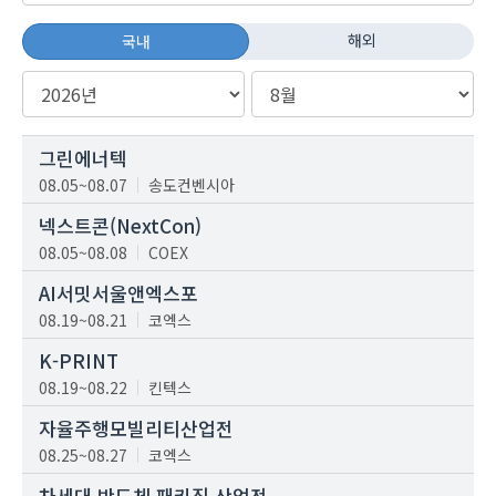
해외
국내
그린에너텍
08.05~08.07
송도컨벤시아
넥스트콘(NextCon)
08.05~08.08
COEX
AI서밋서울앤엑스포
08.19~08.21
코엑스
K-PRINT
08.19~08.22
킨텍스
자율주행모빌리티산업전
08.25~08.27
코엑스
차세대 반도체 패키징 산업전