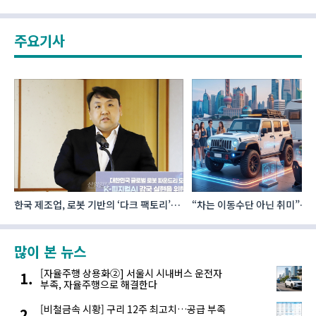
주요기사
한국 제조업, 로봇 기반의 ‘다크 팩토리’로
“차는 이동수단 아닌 취미”… 
성장해야
자동차 애프터마켓 빗장 풀렸
많이 본 뉴스
[자율주행 상용화②] 서울시 시내버스 운전자
부족, 자율주행으로 해결한다
[비철금속 시황] 구리 12주 최고치…공급 부족