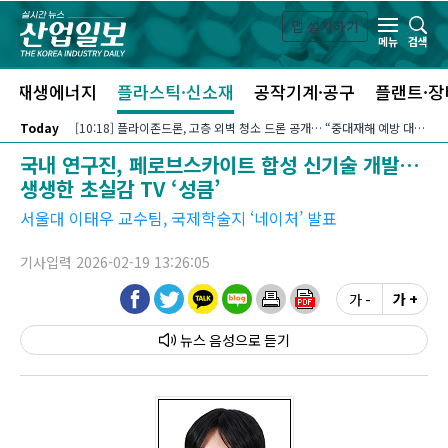
본문 바로가기
앱 설치하기
검색
메뉴
신재생에너지
플라스틱·신소재
공작기계·공구
플랜트·장
Today
[10:18] 플라이존드론, 고층 외벽 청소 드론 공개… “중대재해 예방 대안”
국내 연구진, 페로브스카이트 합성 신기술 개발…
생생한 초실감 TV ‘성큼’
서울대 이태우 교수팀, 국제학술지 ‘네이처’ 발표
기사입력 2026-02-19 13:26:05
가 -
가 +
뉴스 음성