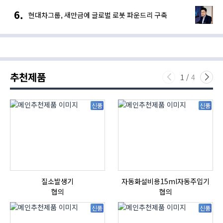
현대차그룹, 새만금에 글로벌 로봇 파운드리 구축
추천제품
1
/
4
신품
신품
질소발생기
자동화설비용15ml자동주입기
협의
협의
신품
신품