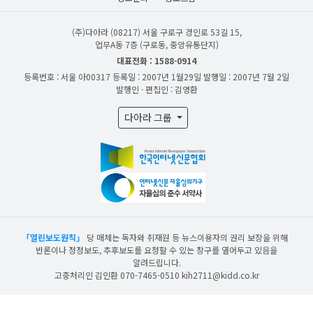
(주)다아라
(08217) 서울 구로구 경인로 53길 15,
업무A동 7층 (구로동, 중앙유통단지)
대표전화 : 1588-0914
등록번호 : 서울 아00317
등록일 : 2007년 1월29일
발행일 : 2007년 7월 2일
발행인 · 편집인 : 김영환
다아라 그룹
「열린보도원칙」
당 매체는 독자와 취재원 등 뉴스이용자의 권리 보장을 위해
반론이나 정정보도, 추후보도를 요청할 수 있는 창구를 열어두고 있음을
알려드립니다.
고충처리인 김인환 070-7465-0510 kih2711@kidd.co.kr
산업일보의 사전동의 없이 뉴스 및 콘텐츠를 무단 사용할 경우 저작권법과 관련 법에