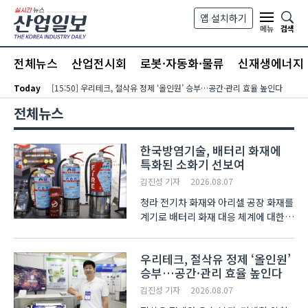
본문 바로가기
앱 설치하기
검색
메뉴
전체뉴스
산업전시회
로봇·자동화·물류
신재생에너지
Today
[15:50] 우리테크, 절삭유 정제 ‘올인원’ 승부…공간·관리 효율 높인다
전체뉴스
한국방염기술, 배터리 화재에
특화된 소화기 선보여
김진성 기자
2026.08.07
청라 전기차 화재와 아리셀 공장 화재를
계기로 배터리 화재 대응 체계에 대한
관심이 커지고 있다. 일반 화재
중심으로 설계된 기존 소방
우리테크, 절삭유 정제 ‘올인원’
시스템만으로는 리튬이온 배터리
승부…공간·관리 효율 높인다
화재에 신속하게 대응하기 어렵다는
지적도 나온다. 5일부터 7일까지 ..
김진성 기자
2026.08.07