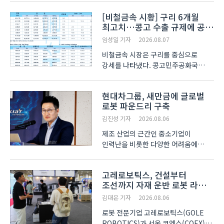
WEEK)’에 참가해 산업 현장 작업자의
[비철금속 시황] 구리 6개월
근골격계 질환을 예방하는 무동력
최고치…콩고 수출 규제에 공급
웨어러블 로봇 ‘스텝업 네오(StepUp
우려 확대
NEO)’와 ‘에보(EVO)’를 ..
임성일 기자
2026.08.07
비철금속 시장은 구리를 중심으로
강세를 나타냈다. 콩고민주공화국
(DRC)의 구리·코발트 정광 수출 금지
조치와 LME 재고 감소가 공급 우려를
현대차그룹, 새만금에 글로벌
키우면서 구리가 6개월 만의 최고치를
로봇 파운드리 구축
기록했다. 뉴욕증시는 기술주
차익실현이 이어진 가운데
김진성 기자
2026.08.06
경기방어주..
제조 산업의 근간인 중소기업이
인력난을 비롯한 다양한 어려움에
직면함에 따라 한국 제조업의 경쟁력
자체에도 적신호가 들어왔다. 이에
고레로보틱스, 건설부터
피지컬 AI를 대표하는 로봇 산업이 한국
조선까지 자재 운반 로봇 라인업
제조업의 구원투수로 빠르게 성장해야
확대
한다는 요구가 커지고 있다. 6..
김대은 기자
2026.08.06
로봇 전문기업 고레로보틱스(GOLE
ROBOTICS)가 서울 코엑스(COEX)