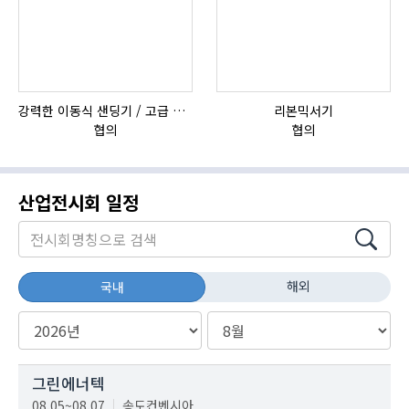
강력한 이동식 샌딩기 / 고급 이태리 IBIX샌드블라스터
리본믹서기
HI
협의
협의
산업전시회 일정
해외
국내
그린에너텍
08.05~08.07
송도컨벤시아