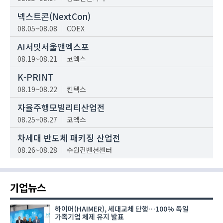
넥스트콘(NextCon)
08.05~08.08
COEX
AI서밋서울앤엑스포
08.19~08.21
코엑스
K-PRINT
08.19~08.22
킨텍스
자율주행모빌리티산업전
08.25~08.27
코엑스
차세대 반도체 패키징 산업전
08.26~08.28
수원컨벤션센터
기업뉴스
하이머(HAIMER), 세대교체 단행…100% 독일
가족기업 체제 유지 발표