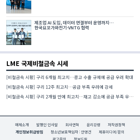
제조업 AI 도입, 데이터 연결부터 운영까지…
한국요꼬가와전기·VNTG 협력
LME 국제비철금속 시세
[비철금속 시황] 구리 6개월 최고치…콩고 수출 규제에 공급 우려 확대
[비철금속 시황] 구리 12주 최고치…공급 부족 우려에 강세
[비철금속 시황] 구리 2개월 만에 최고치…재고 감소에 공급 부족 우려 확대
매체소개
발행인 인사말
회사연혁
윤리강령
저작권정책
개인정보취급방침
청소년보호책임자 : 안영건
제휴미디어/문의
광고문의
정보드림