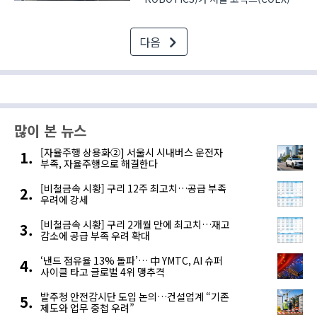
에서 개최한 ‘2026 코리아빌드위크
(KOREA BUILD WEEK)’에서 하부
다음
그리퍼를 적용해 별도 상차 작업 없이도
자재 운반이 가능한 물류 로봇을
선보였다. 고레로보틱스는 현장의
특징이나..
많이 본 뉴스
[자율주행 상용화②] 서울시 시내버스 운전자
부족, 자율주행으로 해결한다
[비철금속 시황] 구리 12주 최고치…공급 부족
우려에 강세
[비철금속 시황] 구리 2개월 만에 최고치…재고
감소에 공급 부족 우려 확대
‘낸드 점유율 13% 돌파’… 中 YMTC, AI 슈퍼
사이클 타고 글로벌 4위 맹추격
발주청 안전감시단 도입 논의…건설업계 “기존
제도와 업무 중첩 우려”