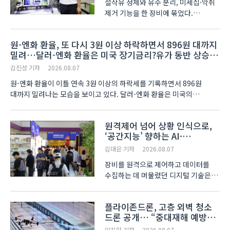
절삭유 정제와 유수 분리, 미세칩·악취
제거 기능을 한 장비에 묶었다.
우리테크는 기능별로 나뉘던 설비를
통합한 시스템을 앞세워 제조현장의
원-엔화 환율, 또 다시 3원 이상 하락하면서 896원 대까지
공간 활용과 관리 효율을 높이는 데
밀려…달러-엔화 환율은 미국 장기금리?유가 동반 상승에
초점을 맞췄다. 5일부터 7일까지 인천
158엔 대로 내려서
송도컨벤시아에서 열..
김진성 기자
2026.08.07
원-엔화 환율이 이틀 연속 3원 이상의 하락세를 기록하면서 896원
대까지 밀려나는 모습을 보이고 있다. 달러-엔화 환율은 미국의
장기금리와 유가가 모두 상승함에 따라 158엔 대로 내려섰다. 오후 1시
16분 현재 원-엔화 환율은 100엔 ..
원격제어 넘어 상황 인식으로,
‘공간지능’ 향하는 AI·
디지털기술
김대은 기자
2026.08.07
장비를 원격으로 제어하고 데이터를
수집하는 데 머물렀던 디지털 기술은
공간의 상황을 인지하고 그에 맞는
서비스나 반응을 제공하는
플라이존드론, 고층 외벽 청소
공간지능으로 진화하고 있다. 서울
드론 공개… “중대재해 예방
코엑스(COEX)에서 5일 개막해
대안”
8일까지 열리는 ‘2026 코리아빌드위크
임지원 기자
2026.08.07