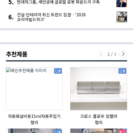
현대차그룹, 새만금에 글로벌 로봇 파운드리 구축
건설·인테리어 최신 트렌드 집결…‘2026
코리아빌드위크’
추천제품
1
/
4
신품
신품
자동화설비용15ml자동주입기
크로스 플로우 임펠라
협의
협의
신품
중고