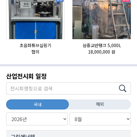
초음파튜브실링기
삼중교반탱크 5,000L
협의
18,000,000 원
산업전시회 일정
해외
국내
그린에너텍