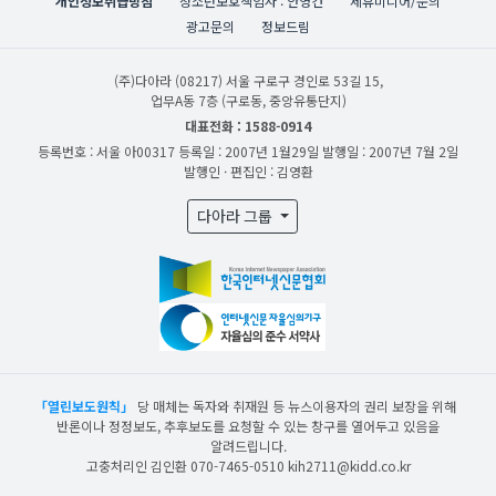
개인정보취급방침
청소년보호책임자 : 안영건
제휴미디어/문의
광고문의
정보드림
(주)다아라
(08217) 서울 구로구 경인로 53길 15,
업무A동 7층 (구로동, 중앙유통단지)
대표전화 : 1588-0914
등록번호 : 서울 아00317
등록일 : 2007년 1월29일
발행일 : 2007년 7월 2일
발행인 · 편집인 : 김영환
다아라 그룹
「열린보도원칙」
당 매체는 독자와 취재원 등 뉴스이용자의 권리 보장을 위해
반론이나 정정보도, 추후보도를 요청할 수 있는 창구를 열어두고 있음을
알려드립니다.
고충처리인 김인환 070-7465-0510 kih2711@kidd.co.kr