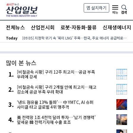
본문 바로가기
앱 설치하기
검색
메뉴
전체뉴스
산업전시회
로봇·자동화·물류
신재생에너지
Today
[09:05] 지정학 위기 속 ‘북미 LNG’ 주목…한국, 주요 에너지 공급처로 확보해야
많이 본 뉴스
[비철금속 시황] 구리 12주 최고치…공급 부족
우려에 강세
[비철금속 시황] 구리 2개월 만에 최고치…재고
감소에 공급 부족 우려 확대
‘낸드 점유율 13% 돌파’… 中 YMTC, AI 슈퍼
사이클 타고 글로벌 4위 맹추격
美 전력망 1조 4천억 달러 투자…‘납기 경쟁력’
앞세운 韓 전력기자재 수출 호조