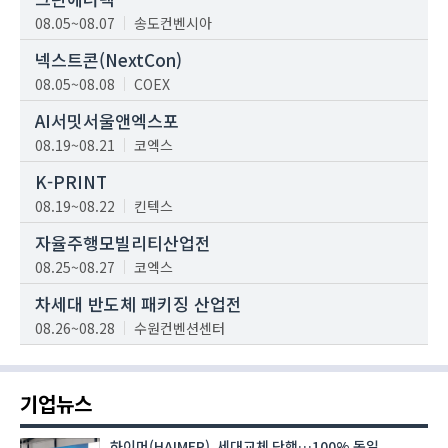
08.05~08.07
송도컨벤시아
넥스트콘(NextCon)
08.05~08.08
COEX
AI서밋서울앤엑스포
08.19~08.21
코엑스
K-PRINT
08.19~08.22
킨텍스
자율주행모빌리티산업전
08.25~08.27
코엑스
차세대 반도체 패키징 산업전
08.26~08.28
수원컨벤션센터
기업뉴스
하이머(HAIMER), 세대교체 단행…100% 독일