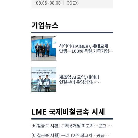
08.05~08.08
COEX
AI서밋서울앤엑스포
08.19~08.21
코엑스
기업뉴스
K-PRINT
08.19~08.22
킨텍스
하이머(HAIMER), 세대교체
자율주행모빌리티산업전
단행…100% 독일 가족기업
체제 유지 발표
08.25~08.27
코엑스
차세대 반도체 패키징 산업전
제조업 AI 도입, 데이터
08.26~08.28
수원컨벤션센터
연결부터 운영까지…
한국요꼬가와전기·VNTG 협력
LME 국제비철금속 시세
[비철금속 시황] 구리 6개월 최고치…콩고 수출 규제에 공급 우려 확대
[비철금속 시황] 구리 12주 최고치…공급 부족 우려에 강세