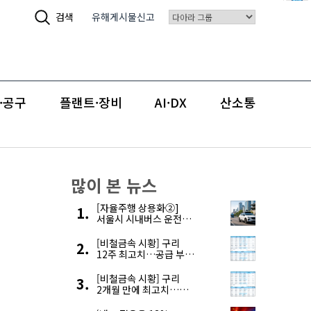
검색
유해게시물신고
·공구
플랜트·장비
AI·DX
산소통
많이 본 뉴스
[자율주행 상용화②]
서울시 시내버스 운전자
부족, 자율주행으로
해결한다
[비철금속 시황] 구리
12주 최고치…공급 부족
우려에 강세
[비철금속 시황] 구리
2개월 만에 최고치…
재고 감소에 공급 부족