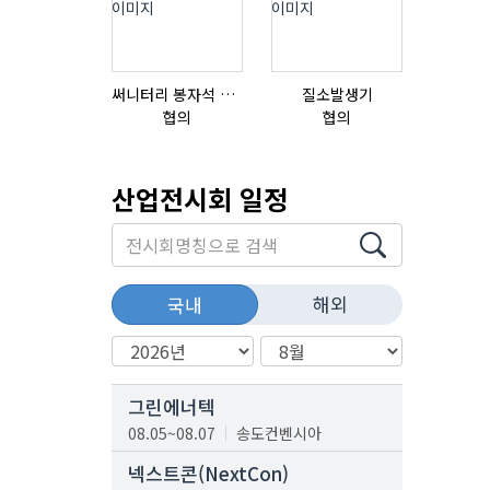
써니터리 봉자석 세트 SPECIAL , 봉자석 , 자석봉 , 호퍼용자석 , 전자석
질소발생기
초음파튜브
협의
협의
협의
산업전시회 일정
해외
국내
그린에너텍
08.05~08.07
송도컨벤시아
넥스트콘(NextCon)