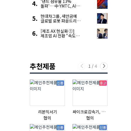
우려 확대
‘낸드 점유율 13%
돌파’… 中 YMTC, AI
슈퍼 사이클 타고 글로벌
4위 맹추격
현대차그룹, 새만금에
글로벌 로봇 파운드리
구축
[제조 AX 현실화 ①]
제조업 AI 전환 “속도와
생태계가 관건”
추천제품
1
/
4
신품
중고
리본믹서기
싸이크로감속기, 감속기제작
협의
협의
협의
신품
신품