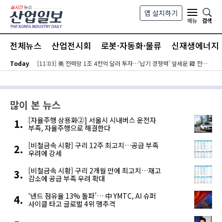
본문 바로가기
앱 설치하기
검색
메뉴
전체뉴스
산업전시회
로봇·자동화·물류
신재생에너지
Today
[11:03] 美 전력망 1조 4천억 달러 투자…‘납기 경쟁력’ 앞세운 韓 전력기자재 수출 호조
많이 본 뉴스
[자율주행 상용화②] 서울시 시내버스 운전자
부족, 자율주행으로 해결한다
[비철금속 시황] 구리 12주 최고치…공급 부족
우려에 강세
[비철금속 시황] 구리 2개월 만에 최고치…재고
감소에 공급 부족 우려 확대
‘낸드 점유율 13% 돌파’… 中 YMTC, AI 슈퍼
사이클 타고 글로벌 4위 맹추격