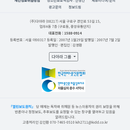
개인정보취급방침
청소년보호책임자 : 안영건
제휴미디어/문의
광고문의
정보드림
(주)다아라
(08217) 서울 구로구 경인로 53길 15,
업무A동 7층 (구로동, 중앙유통단지)
대표전화 : 1588-0914
등록번호 : 서울 아00317
등록일 : 2007년 1월29일
발행일 : 2007년 7월 2일
발행인 · 편집인 : 김영환
다아라 그룹
「열린보도원칙」
당 매체는 독자와 취재원 등 뉴스이용자의 권리 보장을 위해
반론이나 정정보도, 추후보도를 요청할 수 있는 창구를 열어두고 있음을
알려드립니다.
고충처리인 김인환 070-7465-0510 kih2711@kidd.co.kr