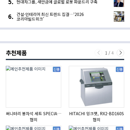
현대차그룹, 새만금에 글로벌 로봇 파운드리 구축
건설·인테리어 최신 트렌드 집결…‘2026
코리아빌드위크’
추천제품
1
/
4
신품
신품
써니터리 봉자석 세트 SPECIAL , 봉자석 , 자석봉 , 호퍼용자석 , 전자석
HITACHI 잉크젯, RX2-BD160S
협의
협의
신품
신품