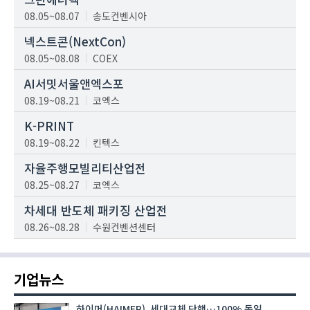
08.05~08.07
송도컨벤시아
넥스트콘(NextCon)
08.05~08.08
COEX
AI서밋서울앤엑스포
08.19~08.21
코엑스
K-PRINT
08.19~08.22
킨텍스
자율주행모빌리티산업전
08.25~08.27
코엑스
차세대 반도체 패키징 산업전
08.26~08.28
수원컨벤션센터
기업뉴스
하이머(HAIMER), 세대교체 단행…100% 독일