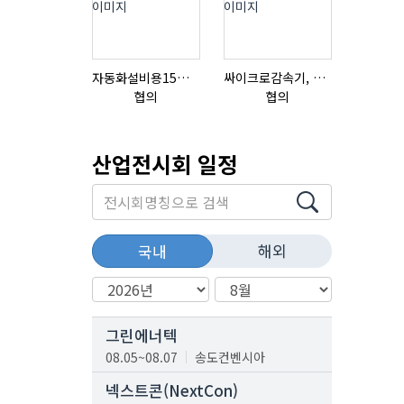
자동화설비용15ml자동주입기
싸이크로감속기, 감속기제작
협의
협의
협의
산업전시회 일정
해외
국내
그린에너텍
08.05~08.07
송도컨벤시아
넥스트콘(NextCon)