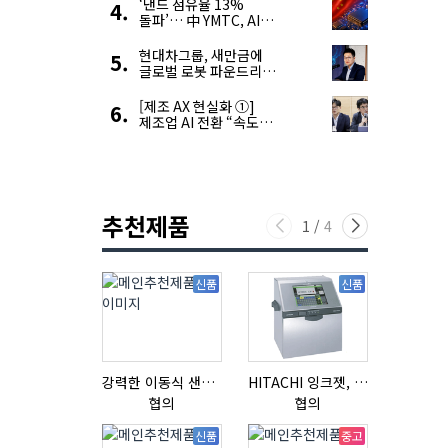
우려 확대
‘낸드 점유율 13%
돌파’… 中 YMTC, AI
슈퍼 사이클 타고 글로벌
4위 맹추격
현대차그룹, 새만금에
글로벌 로봇 파운드리
구축
[제조 AX 현실화 ①]
제조업 AI 전환 “속도와
생태계가 관건”
추천제품
1
/
4
신품
신품
강력한 이동식 샌딩기 / 고급 이태리 IBIX샌드블라스터
HITACHI 잉크젯, RX2-BD160S
협의
협의
협의
신품
중고