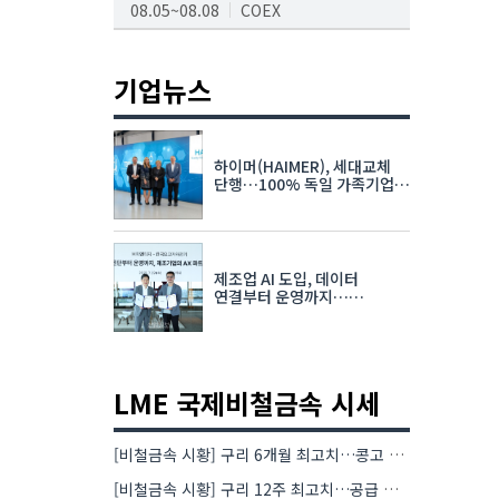
08.05~08.08
COEX
AI서밋서울앤엑스포
08.19~08.21
코엑스
기업뉴스
K-PRINT
08.19~08.22
킨텍스
하이머(HAIMER), 세대교체
자율주행모빌리티산업전
단행…100% 독일 가족기업
체제 유지 발표
08.25~08.27
코엑스
차세대 반도체 패키징 산업전
제조업 AI 도입, 데이터
08.26~08.28
수원컨벤션센터
연결부터 운영까지…
한국요꼬가와전기·VNTG 협력
LME 국제비철금속 시세
[비철금속 시황] 구리 6개월 최고치…콩고 수출 규제에 공급 우려 확대
[비철금속 시황] 구리 12주 최고치…공급 부족 우려에 강세