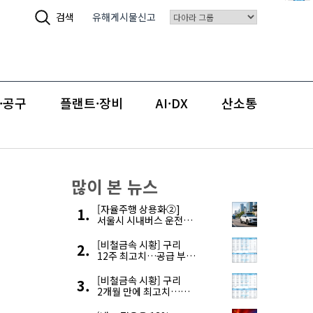
검색
유해게시물신고
·공구
플랜트·장비
AI·DX
산소통
많이 본 뉴스
[자율주행 상용화②]
서울시 시내버스 운전자
부족, 자율주행으로
해결한다
[비철금속 시황] 구리
12주 최고치…공급 부족
우려에 강세
[비철금속 시황] 구리
2개월 만에 최고치…
재고 감소에 공급 부족