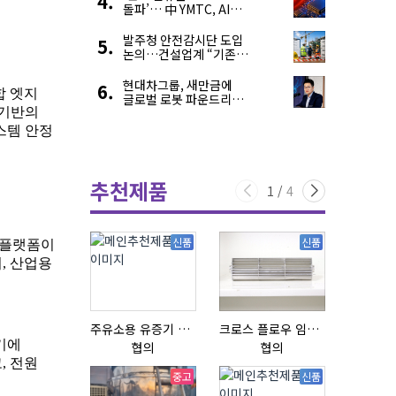
돌파’… 中 YMTC, AI
슈퍼 사이클 타고 글로벌
4위 맹추격
발주청 안전감시단 도입
논의…건설업계 “기존
제도와 업무 중첩 우려”
현대차그룹, 새만금에
글로벌 로봇 파운드리
구축
추천제품
1
/
4
신품
신품
주유소용 유증기 회수장치, 유증기 회수장치, 방폭형, 방폭형 유증기 회수장치
크로스 플로우 임펠라
질소발생
협의
협의
협의
중고
신품