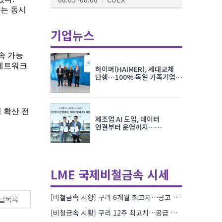
AI서밋서울앤엑스포
08.19~08.21
코엑스
기업뉴스
K-PRINT
08.19~08.22
킨텍스
하이머(HAIMER), 세대교체
자율주행모빌리티산업전
단행…100% 독일 가족기업
체제 유지 발표
08.25~08.27
코엑스
차세대 반도체 패키징 산업전
제조업 AI 도입, 데이터
08.26~08.28
수원컨벤션센터
연결부터 운영까지…
한국요꼬가와전기·VNTG 협력
LME 국제비철금속 시세
[비철금속 시황] 구리 6개월 최고치…콩고 수출 규제에 공급 우려 확대
글목록
[비철금속 시황] 구리 12주 최고치…공급 부족 우려에 강세