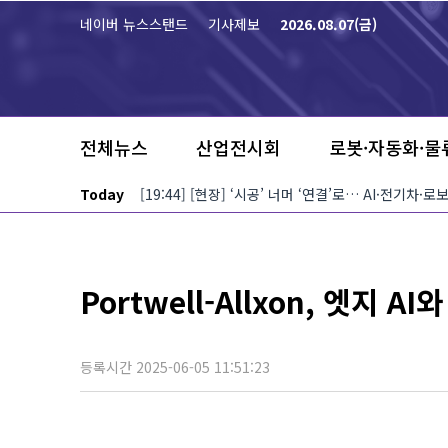
본문 바로가기
네이버 뉴스스탠드
기사제보
2026.08.07(금)
전체뉴스
산업전시회
로봇·자동화·물
Today
[19:44] [현장] ‘시공’ 너머 ‘연결’로… AI·전기차
Portwell-Allxon, 엣지
등록시간 2025-06-05 11:51:23