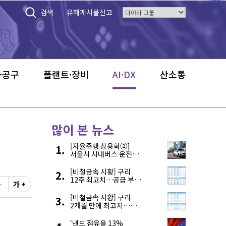
검색
유해게시물신고
·공구
플랜트·장비
AI·DX
산소통
많이 본 뉴스
[자율주행 상용화②]
서울시 시내버스 운전자
부족, 자율주행으로
해결한다
[비철금속 시황] 구리
12주 최고치…공급 부족
-
가 +
우려에 강세
[비철금속 시황] 구리
2개월 만에 최고치…
재고 감소에 공급 부족
우려 확대
‘낸드 점유율 13%