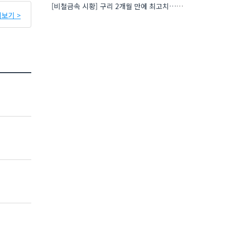
[비철금속 시황] 구리 2개월 만에 최고치…재고 감소에 공급 부족 우려 확대
보기 >