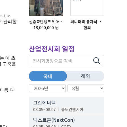
삼중교반탱크 5,000L
써니터리 봉자석 세트 SPECIAL , 봉자석 , 자석봉 , 호퍼용자석 , 전자석
18,000,000 원
협의
협의
산업전시회 일정
해외
국내
그린에너텍
08.05~08.07
송도컨벤시아
넥스트콘(NextCon)
08.05~08.08
COEX