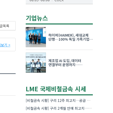
AI서밋서울앤엑스포
08.19~08.21
코엑스
기업뉴스
K-PRINT
글목록
08.19~08.22
킨텍스
하이머(HAIMER), 세대교체
자율주행모빌리티산업전
단행…100% 독일 가족기업
체제 유지 발표
보기 >
08.25~08.27
코엑스
차세대 반도체 패키징 산업전
제조업 AI 도입, 데이터
08.26~08.28
수원컨벤션센터
연결부터 운영까지…
한국요꼬가와전기·VNTG 협력
LME 국제비철금속 시세
[비철금속 시황] 구리 12주 최고치…공급 부족 우려에 강세
[비철금속 시황] 구리 2개월 만에 최고치…재고 감소에 공급 부족 우려 확대