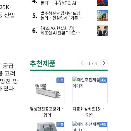
돌파’… 中 YMTC, AI
슈퍼 사이클 타고 글로벌
4위 맹추격
발주청 안전감시단 도입
논의…건설업계 “기존
제도와 업무 중첩 우려”
[제조 AX 현실화 ①]
제조업 AI 전환 “속도와
생태계가 관건”
추천제품
1
/
4
신품
신품
열성형진공포장기 표준형 모델 OMNIVAC S-200
자동화설비용15ml자동주입기
질소발생
협의
협의
협의
신품
신품