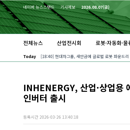
본문 바로가기
네이버 뉴스스탠드
기사제보
2026.08.07(금)
전체뉴스
산업전시회
로봇·자동화·물
Today
[18:40] 현대차그룹, 새만금에 글로벌 로봇 파운드리
INHENERGY, 산업·상업용
인버터 출시
등록시간 2026-03-26 13:40:18