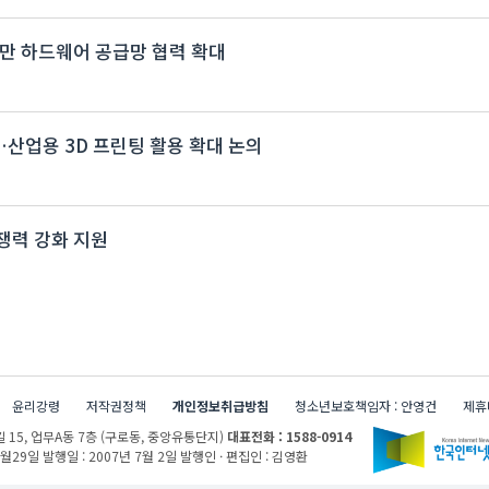
…대만 하드웨어 공급망 협력 확대
개최…산업용 3D 프린팅 활용 확대 논의
쟁력 강화 지원
윤리강령
저작권정책
개인정보취급방침
청소년보호책임자 : 안영건
제휴
 15,
업무A동 7층 (구로동, 중앙유통단지)
대표전화 : 1588-0914
1월29일
발행일 : 2007년 7월 2일
발행인 · 편집인 : 김영환