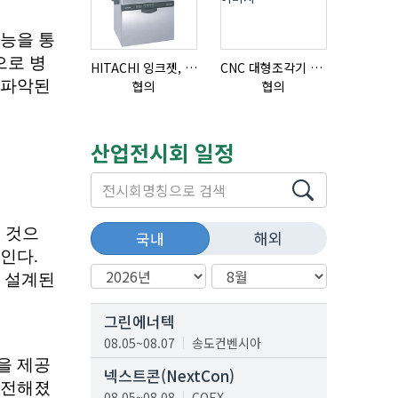
HITACHI 잉크젯, RX2-BD160S
CNC 대형조각기 K-2040B
협의
협의
18,000,0
산업전시회 일정
해외
국내
그린에너텍
08.05~08.07
송도컨벤시아
넥스트콘(NextCon)
08.05~08.08
COEX