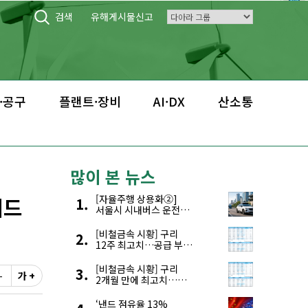
검색
유해게시물신고
·공구
플랜트·장비
AI·DX
산소통
많이 본 뉴스
리드
[자율주행 상용화②]
서울시 시내버스 운전자
부족, 자율주행으로
해결한다
[비철금속 시황] 구리
12주 최고치…공급 부족
우려에 강세
[비철금속 시황] 구리
-
가 +
2개월 만에 최고치…
재고 감소에 공급 부족
우려 확대
‘낸드 점유율 13%