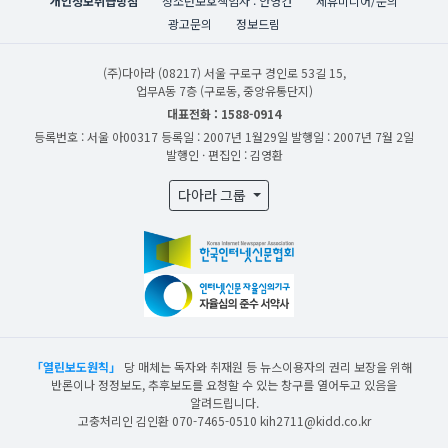
개인정보취급방침
청소년보호책임자 : 안영건
제휴미디어/문의
광고문의
정보드림
(주)다아라
(08217) 서울 구로구 경인로 53길 15,
업무A동 7층 (구로동, 중앙유통단지)
대표전화 : 1588-0914
등록번호 : 서울 아00317
등록일 : 2007년 1월29일
발행일 : 2007년 7월 2일
발행인 · 편집인 : 김영환
다아라 그룹
「열린보도원칙」
당 매체는 독자와 취재원 등 뉴스이용자의 권리 보장을 위해
반론이나 정정보도, 추후보도를 요청할 수 있는 창구를 열어두고 있음을
알려드립니다.
고충처리인 김인환 070-7465-0510 kih2711@kidd.co.kr