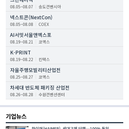
08.05~08.07
송도컨벤시아
넥스트콘(NextCon)
08.05~08.08
COEX
AI서밋서울앤엑스포
08.19~08.21
코엑스
K-PRINT
08.19~08.22
킨텍스
자율주행모빌리티산업전
08.25~08.27
코엑스
차세대 반도체 패키징 산업전
08.26~08.28
수원컨벤션센터
기업뉴스
하이머(HAIMER), 세대교체 단행…100% 독일