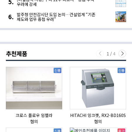
우려에 강세
발주청 안전감시단 도입 논의…건설업계 “기존
제도와 업무 중첩 우려”
추천제품
1
/
4
신품
신품
크로스 플로우 임펠라
HITACHI 잉크젯, RX2-BD160S
협의
협의
신품
중고