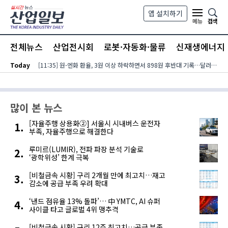
본문 바로가기
앱 설치하기
검색
메뉴
전체뉴스
산업전시회
로봇·자동화·물류
신재생에너지
Today
[11:35] 원-엔화 환율, 3원 이상 하락하면서 898원 후반대 기록…달러-엔화 환율은 호르무즈 통행 재개 기대감에 157엔 중반대로 올라서
많이 본 뉴스
[자율주행 상용화②] 서울시 시내버스 운전자
부족, 자율주행으로 해결한다
루미르(LUMIR), 전파 파장 분석 기술로
‘광학위성’ 한계 극복
[비철금속 시황] 구리 2개월 만에 최고치…재고
감소에 공급 부족 우려 확대
‘낸드 점유율 13% 돌파’… 中 YMTC, AI 슈퍼
사이클 타고 글로벌 4위 맹추격
[비철금속 시황] 구리 12주 최고치…공급 부족