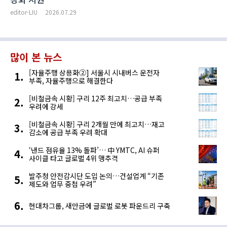
editor-LIU
2026.07.29
많이 본 뉴스
[자율주행 상용화②] 서울시 시내버스 운전자
부족, 자율주행으로 해결한다
[비철금속 시황] 구리 12주 최고치…공급 부족
우려에 강세
[비철금속 시황] 구리 2개월 만에 최고치…재고
감소에 공급 부족 우려 확대
‘낸드 점유율 13% 돌파’… 中 YMTC, AI 슈퍼
사이클 타고 글로벌 4위 맹추격
발주청 안전감시단 도입 논의…건설업계 “기존
제도와 업무 중첩 우려”
현대차그룹, 새만금에 글로벌 로봇 파운드리 구축