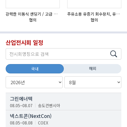
강력한 이동식 샌딩기 / 고급 이태리 IBIX샌드블라스터
주유소용 유증기 회수장치, 유증기 회수장치, 방폭형, 방폭형 유증기 회수장치
협의
협의
산업전시회 일정
해외
국내
그린에너텍
08.05~08.07
송도컨벤시아
넥스트콘(NextCon)
08.05~08.08
COEX