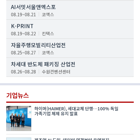
AI서밋서울앤엑스포
08.19~08.21
코엑스
K-PRINT
08.19~08.22
킨텍스
자율주행모빌리티산업전
08.25~08.27
코엑스
차세대 반도체 패키징 산업전
08.26~08.28
수원컨벤션센터
기업뉴스
하이머(HAIMER), 세대교체 단행…100% 독일
가족기업 체제 유지 발표
제조업 AI 도입, 데이터 연결부터 운영까지…