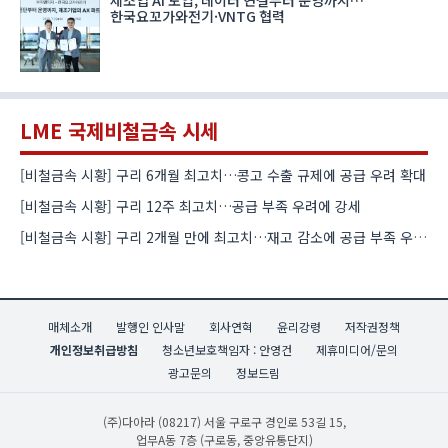
한국요꼬가와전기·VNTG 협력
LME 국제비철금속 시세
[비철금속 시황] 구리 6개월 최고치…콩고 수출 규제에 공급 우려 확대
[비철금속 시황] 구리 12주 최고치…공급 부족 우려에 강세
[비철금속 시황] 구리 2개월 만에 최고치…재고 감소에 공급 부족 우려 확대
매체소개
발행인 인사말
회사연혁
윤리강령
저작권정책
개인정보취급방침
청소년보호책임자 : 안영건
제휴미디어/문의
광고문의
정보드림
(주)다아라
(08217) 서울 구로구 경인로 53길 15,
업무A동 7층 (구로동, 중앙유통단지)