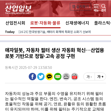
본문 바로가기
앱 설치하기
검색
메뉴
스
산업전시회
로봇·자동화·물류
신재생에너지
플라스틱
Today
[16:25] 한국방염기술, 배터리 화재에 특화된 소화기 선보여
애자일봇, 자동차 필터 생산 자동화 혁신…산업용
로봇 기반으로 정밀·고속 공정 구현
등록시간 2025-07-29 13:58:50
가 -
가 +