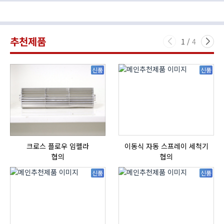
추천제품
1
/
4
신품
신품
크로스 플로우 임펠라
이동식 자동 스프레이 세척기
자
협의
협의
신품
신품