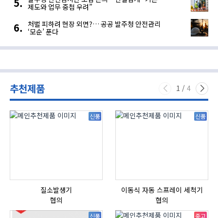
제도와 업무 중첩 우려”
처벌 피하려 현장 외면?… 공공 발주청 안전관리
‘모순’ 푼다
추천제품
1
/
4
신품
신품
질소발생기
이동식 자동 스프레이 세척기
협의
협의
신품
중고