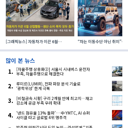
이
[그래픽뉴스] 자동차가 이끈 6월
“차는 이동수단 아닌 취미”… 
산업활동…생산·소비·투자 모두 증가
자동차 애프터마켓 빗장 풀렸
많이 본 뉴스
[자율주행 상용화②] 서울시 시내버스 운전자
부족, 자율주행으로 해결한다
루미르(LUMIR), 전파 파장 분석 기술로
‘광학위성’ 한계 극복
[비철금속 시황] 구리 2개월 만에 최고치…재고
감소에 공급 부족 우려 확대
‘낸드 점유율 13% 돌파’… 中 YMTC, AI 슈퍼
사이클 타고 글로벌 4위 맹추격
발주청 안전감시단 도입 논의…건설업계 “기존