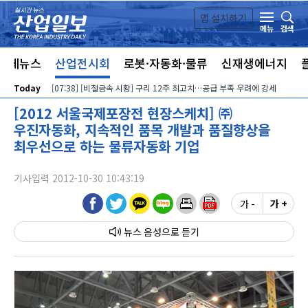
본문 바로가기
앱 설치하기
검색
메뉴
전체뉴스
산업전시회
로봇·자동화·물류
신재생에너지
Today
[07:38] [비철금속 시황] 구리 12주 최고치…공급 부족 우려에 강세
[2012 서울국제포장전 현장스케치] ㈜
우진자동화, 지속적인 품목 개발과 품질향상을
최우선으로 하는 물류자동화 기업
기사입력 2012-10-30 10:43:19
가 -
가 +
뉴스 음성