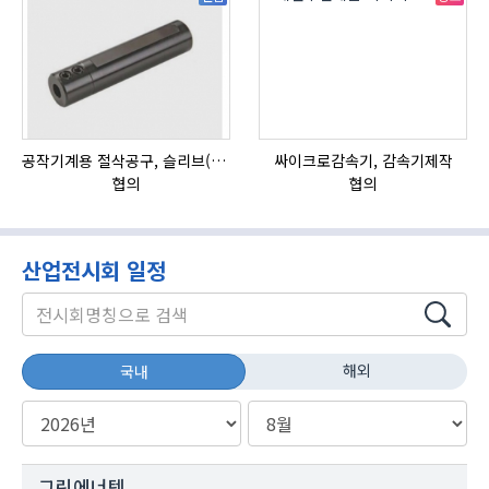
공작기계용 절삭공구, 슬리브(SLEEVE)
싸이크로감속기, 감속기제작
자
협의
협의
산업전시회 일정
해외
국내
그린에너텍