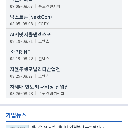
08.05~08.07
송도컨벤시아
넥스트콘(NextCon)
08.05~08.08
COEX
AI서밋서울앤엑스포
08.19~08.21
코엑스
K-PRINT
08.19~08.22
킨텍스
자율주행모빌리티산업전
08.25~08.27
코엑스
차세대 반도체 패키징 산업전
08.26~08.28
수원컨벤션센터
기업뉴스
제조업 AI 도입, 데이터 연결부터 운영까지…