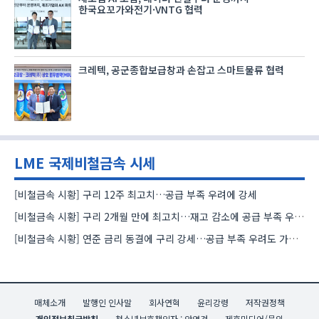
한국요꼬가와전기·VNTG 협력
크레텍, 공군종합보급창과 손잡고 스마트물류 협력
LME 국제비철금속 시세
[비철금속 시황] 구리 12주 최고치…공급 부족 우려에 강세
[비철금속 시황] 구리 2개월 만에 최고치…재고 감소에 공급 부족 우려 확대
[비철금속 시황] 연준 금리 동결에 구리 강세…공급 부족 우려도 가격 지지
매체소개
발행인 인사말
회사연혁
윤리강령
저작권정책
개인정보취급방침
청소년보호책임자 : 안영건
제휴미디어/문의