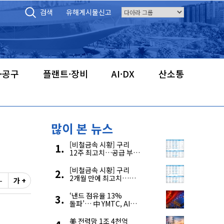
검색
유해게시물신고
·공구
플랜트·장비
AI·DX
산소통
많이 본 뉴스
[비철금속 시황] 구리
12주 최고치…공급 부족
우려에 강세
[비철금속 시황] 구리
2개월 만에 최고치…
-
가 +
재고 감소에 공급 부족
우려 확대
‘낸드 점유율 13%
돌파’… 中 YMTC, AI
슈퍼 사이클 타고 글로벌
4위 맹추격
美 전력망 1조 4천억