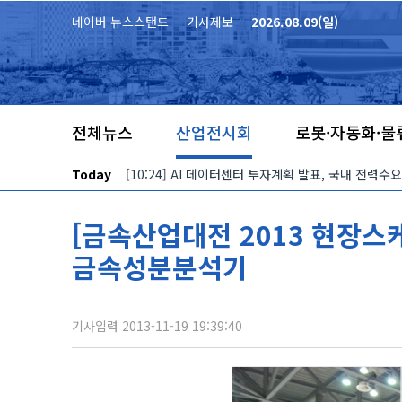
본문 바로가기
네이버 뉴스스탠드
기사제보
2026.08.09(일)
전체뉴스
산업전시회
로봇·자동화·물
Today
[10:24] AI 데이터센터 투자계획 발표, 국내 전력수
[금속산업대전 2013 현장스
금속성분분석기
기사입력 2013-11-19 19:39:40