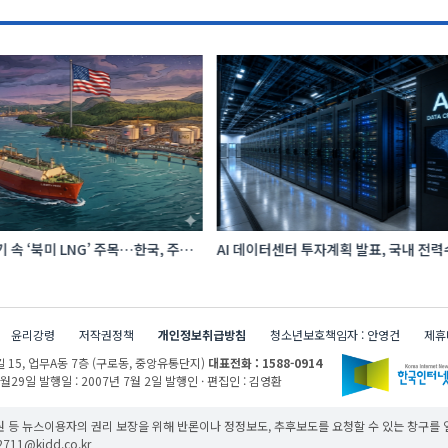
 속 ‘북미 LNG’ 주목…한국, 주요
AI 데이터센터 투자계획 발표, 국내 전
급처로 확보해야
증가 이끈다
윤리강령
저작권정책
개인정보취급방침
청소년보호책임자 : 안영건
제휴
 15,
업무A동 7층 (구로동, 중앙유통단지)
대표전화 : 1588-0914
1월29일
발행일 : 2007년 7월 2일
발행인 · 편집인 : 김영환
 등 뉴스이용자의 권리 보장을 위해 반론이나 정정보도, 추후보도를 요청할 수 있는 창구를
11@kidd.co.kr