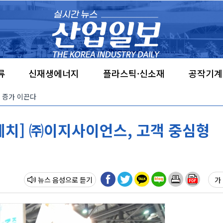
류
신재생에너지
플라스틱·신소재
공작기계
요 증가 이끈다
케치] ㈜이지사이언스, 고객 중심형
뉴스 음성
가 