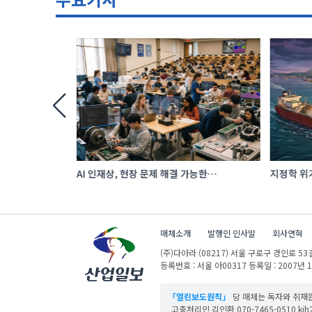
투자…‘납기
AI 인재상, 현장 문제 해결 가능한
지정학 위기
 수출 호조
‘융합형’으로 다층화
에너지 공
매체소개
발행인 인사말
회사연혁
(주)다아라
(08217) 서울 구로구 경인로 53길
등록번호 : 서울 아00317
등록일 : 2007년 
「열린보도원칙」
당 매체는 독자와 취재원
고충처리인 김인환 070-7465-0510 kih27