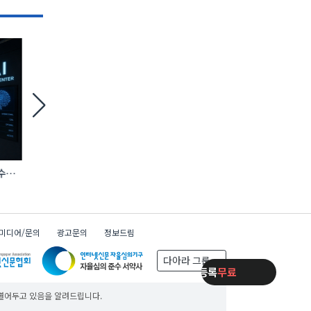
력수요
[현장] ‘시공’ 너머 ‘연결’로… AI·전기차·
지난해 공공재정 부정수
로보틱스 품은 건설 생태계
환수…환수액 24% 
x
미디어/문의
광고문의
정보드림
다아라 그룹
제품등록
무료
제품등록
무료
제품등록
무료
 열어두고 있음을 알려드립니다.