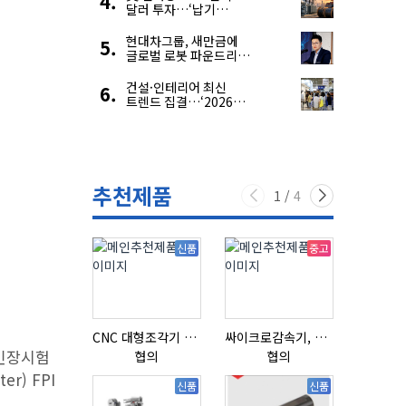
달러 투자…‘납기
경쟁력’ 앞세운 韓
전력기자재 수출 호조
현대차그룹, 새만금에
글로벌 로봇 파운드리
구축
건설·인테리어 최신
트렌드 집결…‘2026
코리아빌드위크’
추천제품
1
/
4
신품
중고
CNC 대형조각기 K-2040B
싸이크로감속기, 감속기제작
질소발생
 인장시험
협의
협의
협의
r) FPI
신품
신품