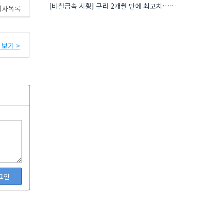
[비철금속 시황] 구리 2개월 만에 최고치…재고 감소에 공급 부족 우려 확대
기사목록
보기 >
그인