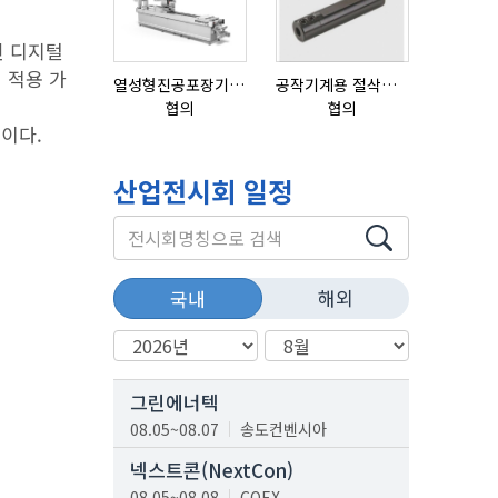
된 디지털
 적용 가
열성형진공포장기 표준형 모델 OMNIVAC S-200
공작기계용 절삭공구, 슬리브(SLEEVE)
협의
협의
18,000,0
이다.
산업전시회 일정
해외
국내
그린에너텍
08.05~08.07
송도컨벤시아
넥스트콘(NextCon)
08.05~08.08
COEX