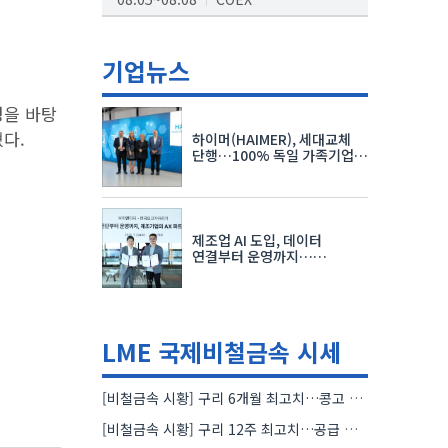
AI서밋서울앤엑스포
08.19~08.21
코엑스
기업뉴스
K-PRINT
영을 바탕
08.19~08.22
킨텍스
다.
하이머(HAIMER), 세대교체
자율주행모빌리티산업전
단행…100% 독일 가족기업
체제 유지 발표
08.25~08.27
코엑스
차세대 반도체 패키징 산업전
제조업 AI 도입, 데이터
08.26~08.28
수원컨벤션센터
연결부터 운영까지…
한국요꼬가와전기·VNTG 협력
LME 국제비철금속 시세
[비철금속 시황] 구리 6개월 최고치…콩고 수출 규제에 공급 우려 확대
[비철금속 시황] 구리 12주 최고치…공급 부족 우려에 강세