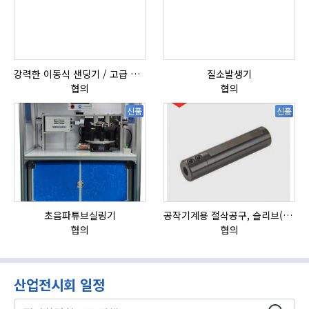
강력한 이동식 샌딩기 / 고급 이태리 IBIX샌드블라스터
질소발생기
협의
협의
신품
신품
초음파튜브실링기
공작기계용 절삭공구, 슬리브(SLEEVE)
협의
협의
산업전시회 일정