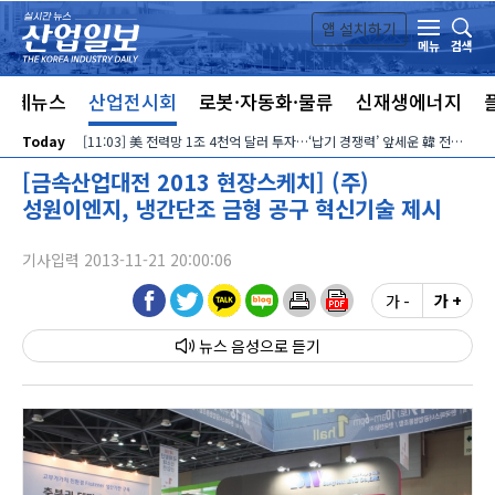
본문 바로가기
앱 설치하기
검색
메뉴
전체뉴스
산업전시회
로봇·자동화·물류
신재생에너지
Today
[11:03] 美 전력망 1조 4천억 달러 투자…‘납기 경쟁력’ 앞세운 韓 전력기자재 수출 호조
[금속산업대전 2013 현장스케치] (주)
성원이엔지, 냉간단조 금형 공구 혁신기술 제시
기사입력 2013-11-21 20:00:06
가 -
가 +
뉴스 음성