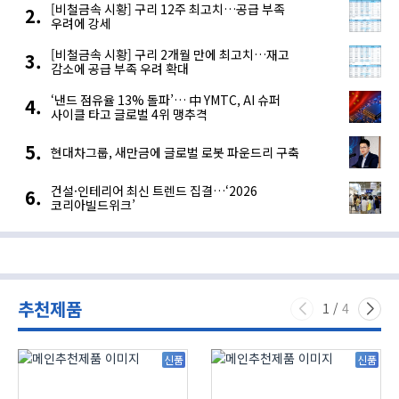
[비철금속 시황] 구리 12주 최고치…공급 부족
우려에 강세
[비철금속 시황] 구리 2개월 만에 최고치…재고
감소에 공급 부족 우려 확대
‘낸드 점유율 13% 돌파’… 中 YMTC, AI 슈퍼
사이클 타고 글로벌 4위 맹추격
현대차그룹, 새만금에 글로벌 로봇 파운드리 구축
건설·인테리어 최신 트렌드 집결…‘2026
코리아빌드위크’
추천제품
1
/
4
신품
신품