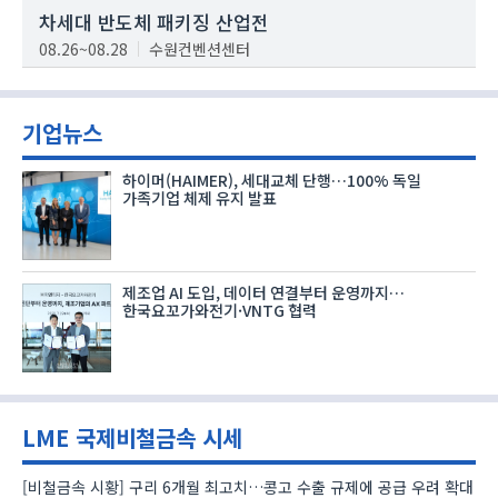
차세대 반도체 패키징 산업전
08.26~08.28
수원컨벤션센터
기업뉴스
하이머(HAIMER), 세대교체 단행…100% 독일
가족기업 체제 유지 발표
제조업 AI 도입, 데이터 연결부터 운영까지…
한국요꼬가와전기·VNTG 협력
LME 국제비철금속 시세
[비철금속 시황] 구리 6개월 최고치…콩고 수출 규제에 공급 우려 확대