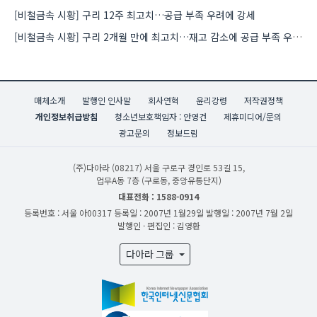
[비철금속 시황] 구리 12주 최고치…공급 부족 우려에 강세
[비철금속 시황] 구리 2개월 만에 최고치…재고 감소에 공급 부족 우려 확대
매체소개
발행인 인사말
회사연혁
윤리강령
저작권정책
개인정보취급방침
청소년보호책임자 : 안영건
제휴미디어/문의
광고문의
정보드림
(주)다아라
(08217) 서울 구로구 경인로 53길 15,
업무A동 7층 (구로동, 중앙유통단지)
대표전화 : 1588-0914
등록번호 : 서울 아00317
등록일 : 2007년 1월29일
발행일 : 2007년 7월 2일
발행인 · 편집인 : 김영환
다아라 그룹