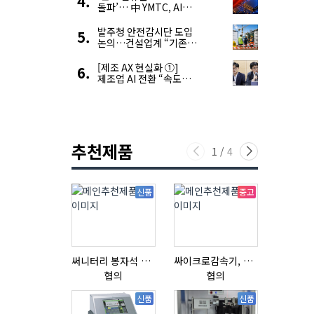
돌파’… 中 YMTC, AI
슈퍼 사이클 타고 글로벌
4위 맹추격
발주청 안전감시단 도입
논의…건설업계 “기존
제도와 업무 중첩 우려”
[제조 AX 현실화 ①]
제조업 AI 전환 “속도와
생태계가 관건”
추천제품
1
/
4
신품
중고
써니터리 봉자석 세트 SPECIAL , 봉자석 , 자석봉 , 호퍼용자석 , 전자석
싸이크로감속기, 감속기제작
협의
협의
협의
신품
신품