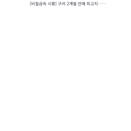
[비철금속 시황] 구리 2개월 만에 최고치…재고 감소에 공급 부족 우려 확대