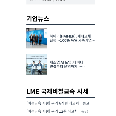
AI서밋서울앤엑스포
08.19~08.21
코엑스
기업뉴스
K-PRINT
08.19~08.22
킨텍스
하이머(HAIMER), 세대교체
자율주행모빌리티산업전
단행…100% 독일 가족기업
체제 유지 발표
08.25~08.27
코엑스
차세대 반도체 패키징 산업전
제조업 AI 도입, 데이터
08.26~08.28
수원컨벤션센터
연결부터 운영까지…
한국요꼬가와전기·VNTG 협력
LME 국제비철금속 시세
[비철금속 시황] 구리 6개월 최고치…콩고 수출 규제에 공급 우려 확대
[비철금속 시황] 구리 12주 최고치…공급 부족 우려에 강세