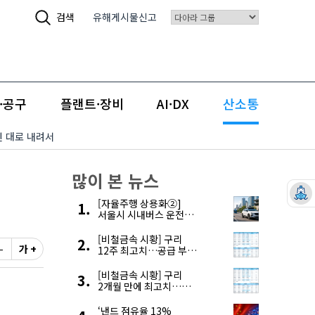
검색
유해게시물신고
·공구
플랜트·장비
AI·DX
산소통
엔 대로 내려서
많이 본 뉴스
[자율주행 상용화②]
서울시 시내버스 운전자
부족, 자율주행으로
해결한다
[비철금속 시황] 구리
-
가 +
12주 최고치…공급 부족
우려에 강세
[비철금속 시황] 구리
2개월 만에 최고치…
재고 감소에 공급 부족
우려 확대
‘낸드 점유율 13%