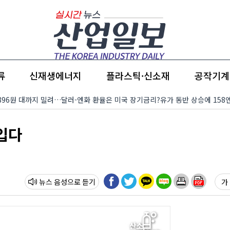
류
신재생에너지
플라스틱·신소재
공작기계
면서 896원 대까지 밀려…달러-엔화 환율은 미국 장기금리?유가 동반 상승에 158
 입다
뉴스 음성
가 