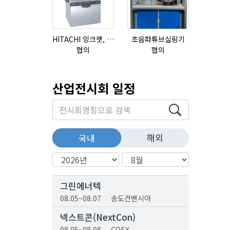
HITACHI 잉크젯, RX2-BD160S
초음파튜브실링기
협의
협의
협의
산업전시회 일정
해외
국내
그린에너텍
08.05~08.07
송도컨벤시아
넥스트콘(NextCon)
08.05~08.08
COEX