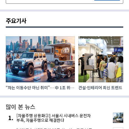
주요기사
“차는 이동수단 아닌 취미”… 中 1조 위안
건설·인테리어 최신 트렌드 집결
자동차 애프터마켓 빗장 풀렸다
코리아빌드위크’
많이 본 뉴스
[자율주행 상용화②] 서울시 시내버스 운전자
부족, 자율주행으로 해결한다