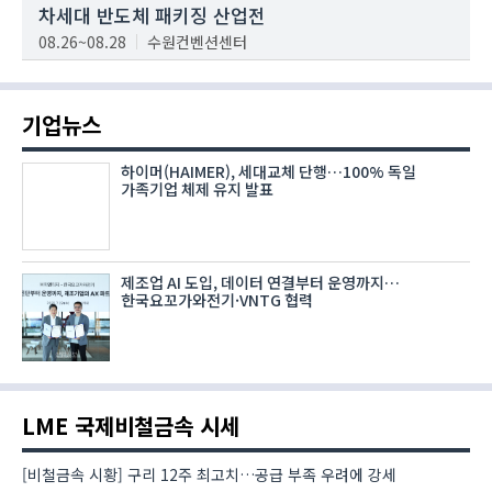
차세대 반도체 패키징 산업전
08.26~08.28
수원컨벤션센터
기업뉴스
하이머(HAIMER), 세대교체 단행…100% 독일
가족기업 체제 유지 발표
제조업 AI 도입, 데이터 연결부터 운영까지…
한국요꼬가와전기·VNTG 협력
LME 국제비철금속 시세
[비철금속 시황] 구리 12주 최고치…공급 부족 우려에 강세