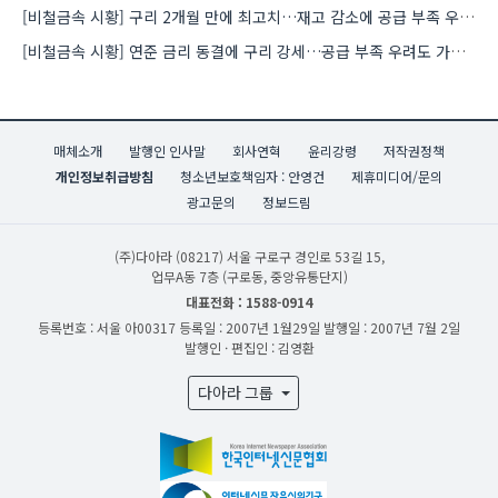
[비철금속 시황] 구리 2개월 만에 최고치…재고 감소에 공급 부족 우려 확대
[비철금속 시황] 연준 금리 동결에 구리 강세…공급 부족 우려도 가격 지지
매체소개
발행인 인사말
회사연혁
윤리강령
저작권정책
개인정보취급방침
청소년보호책임자 : 안영건
제휴미디어/문의
광고문의
정보드림
(주)다아라
(08217) 서울 구로구 경인로 53길 15,
업무A동 7층 (구로동, 중앙유통단지)
대표전화 : 1588-0914
등록번호 : 서울 아00317
등록일 : 2007년 1월29일
발행일 : 2007년 7월 2일
발행인 · 편집인 : 김영환
다아라 그룹