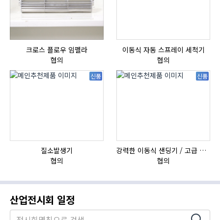
크로스 플로우 임펠라
이동식 자동 스프레이 세척기
자
협의
협의
신품
신품
질소발생기
강력한 이동식 샌딩기 / 고급 이태리 IBIX샌드블라스터
협의
협의
산업전시회 일정