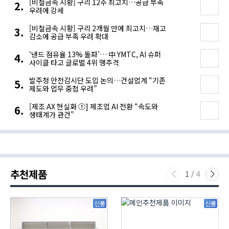
[비철금속 시황] 구리 12주 최고치…공급 부족
우려에 강세
[비철금속 시황] 구리 2개월 만에 최고치…재고
감소에 공급 부족 우려 확대
‘낸드 점유율 13% 돌파’… 中 YMTC, AI 슈퍼
사이클 타고 글로벌 4위 맹추격
발주청 안전감시단 도입 논의…건설업계 “기존
제도와 업무 중첩 우려”
[제조 AX 현실화 ①] 제조업 AI 전환 “속도와
생태계가 관건”
추천제품
1
/
4
신품
신품