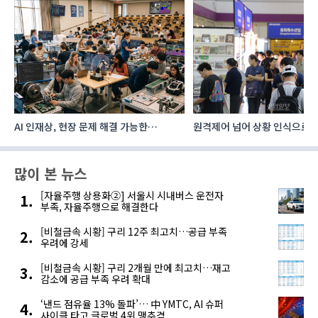
AI 인재상, 현장 문제 해결 가능한
원격제어 넘어 상황 인식으로, 
‘융합형’으로 다층화
향하는 AI·디지털기술
많이 본 뉴스
[자율주행 상용화②] 서울시 시내버스 운전자
부족, 자율주행으로 해결한다
[비철금속 시황] 구리 12주 최고치…공급 부족
우려에 강세
[비철금속 시황] 구리 2개월 만에 최고치…재고
감소에 공급 부족 우려 확대
‘낸드 점유율 13% 돌파’… 中 YMTC, AI 슈퍼
사이클 타고 글로벌 4위 맹추격