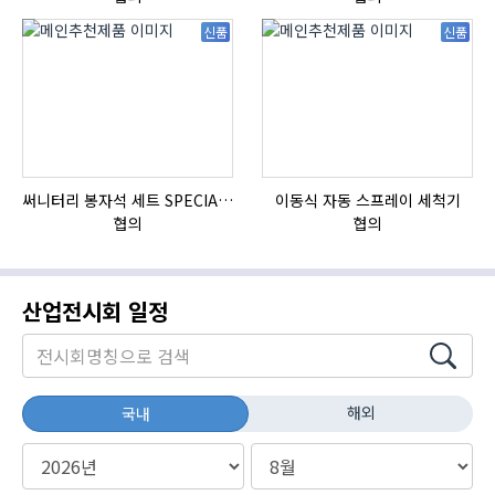
신품
신품
써니터리 봉자석 세트 SPECIAL , 봉자석 , 자석봉 , 호퍼용자석 , 전자석
이동식 자동 스프레이 세척기
HI
협의
협의
산업전시회 일정
해외
국내