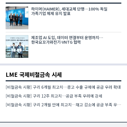
하이머(HAIMER), 세대교체 단행…100% 독일
가족기업 체제 유지 발표
제조업 AI 도입, 데이터 연결부터 운영까지…
한국요꼬가와전기·VNTG 협력
LME 국제비철금속 시세
[비철금속 시황] 구리 6개월 최고치…콩고 수출 규제에 공급 우려 확대
[비철금속 시황] 구리 12주 최고치…공급 부족 우려에 강세
[비철금속 시황] 구리 2개월 만에 최고치…재고 감소에 공급 부족 우려 확대