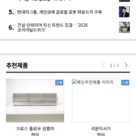
현대차그룹, 새만금에 글로벌 로봇 파운드리 구축
건설·인테리어 최신 트렌드 집결…‘2026
코리아빌드위크’
추천제품
1
/
4
신품
신품
크로스 플로우 임펠라
리본믹서기
협의
협의