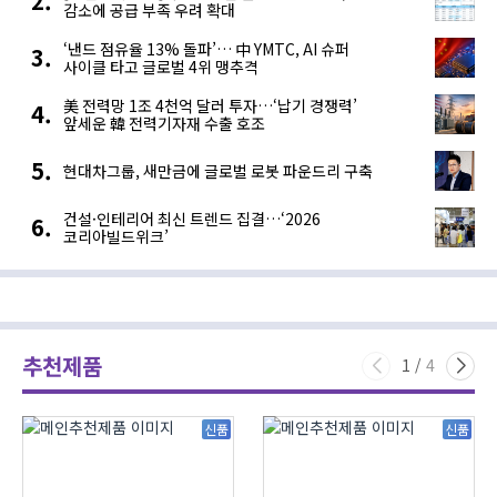
감소에 공급 부족 우려 확대
‘낸드 점유율 13% 돌파’… 中 YMTC, AI 슈퍼
사이클 타고 글로벌 4위 맹추격
美 전력망 1조 4천억 달러 투자…‘납기 경쟁력’
앞세운 韓 전력기자재 수출 호조
현대차그룹, 새만금에 글로벌 로봇 파운드리 구축
건설·인테리어 최신 트렌드 집결…‘2026
코리아빌드위크’
추천제품
1
/
4
신품
신품