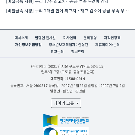
[비철금속 시황] 구리 12주 최고치…공급 부족 우려에 강세
[비철금속 시황] 구리 2개월 만에 최고치…재고 감소에 공급 부족 우려 확대
매체소개
발행인 인사말
회사연혁
윤리강령
저작권정책
개인정보취급방침
청소년보호책임자 : 안영건
제휴미디어/문의
광고문의
정보드림
(주)다아라
(08217) 서울 구로구 경인로 53길 15,
업무A동 7층 (구로동, 중앙유통단지)
대표전화 : 1588-0914
등록번호 : 서울 아00317
등록일 : 2007년 1월29일
발행일 : 2007년 7월 2일
발행인 · 편집인 : 김영환
다아라 그룹