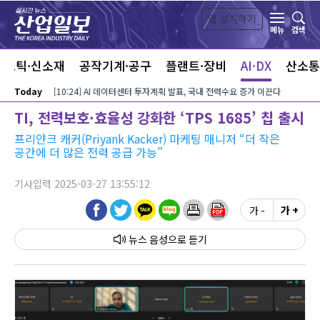
본문 바로가기
앱 설치하기
검색
메뉴
라스틱·신소재
공작기계·공구
플랜트·장비
AI·DX
산소통
Today
[10:24] AI 데이터센터 투자계획 발표, 국내 전력수요 증가 이끈다
TI, 전력보호·효율성 강화한 ‘TPS 1685’ 칩 출시
프리얀크 캐커(Priyank Kacker) 마케팅 매니저 “더 작은
공간에 더 많은 전력 공급 가능”
기사입력 2025-03-27 13:55:12
가 -
가 +
뉴스 음성