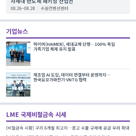
차세대 반도체 패키징 산업전
08.26~08.28
수원컨벤션센터
기업뉴스
하이머(HAIMER), 세대교체 단행…100% 독일
가족기업 체제 유지 발표
제조업 AI 도입, 데이터 연결부터 운영까지…
한국요꼬가와전기·VNTG 협력
LME 국제비철금속 시세
[비철금속 시황] 구리 6개월 최고치…콩고 수출 규제에 공급 우려 확대