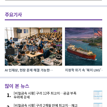
주요기사
AI 인재상, 현장 문제 해결 가능한
지정학 위기 속 ‘북미 LNG’ 
‘융합형’으로 다층화
주요 에너지 공급처로 확보해
많이 본 뉴스
[비철금속 시황] 구리 12주 최고치…공급 부족
우려에 강세
[비철금속 시황] 구리 2개월 만에 최고치…재고