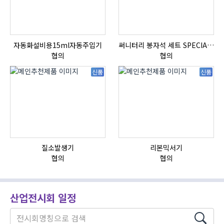
자동화설비용15ml자동주입기
써니터리 봉자석 세트 SPECIAL , 봉자석 , 자석봉 , 호퍼용자석 , 전자석
협의
협의
신품
신품
질소발생기
리본믹서기
협의
협의
산업전시회 일정