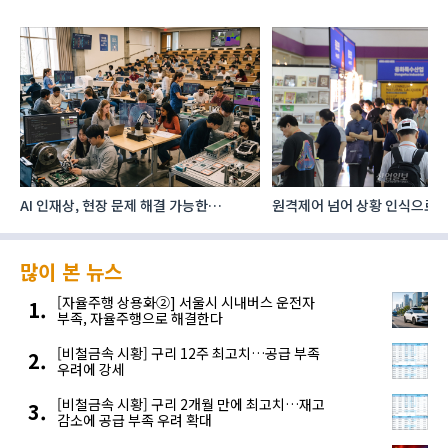
 현장 문제 해결 가능한
원격제어 넘어 상황 인식으로, ‘공간지능’
우
로 다층화
향하는 AI·디지털기술
공
많이 본 뉴스
[자율주행 상용화②] 서울시 시내버스 운전자
부족, 자율주행으로 해결한다
[비철금속 시황] 구리 12주 최고치…공급 부족
우려에 강세
[비철금속 시황] 구리 2개월 만에 최고치…재고
감소에 공급 부족 우려 확대