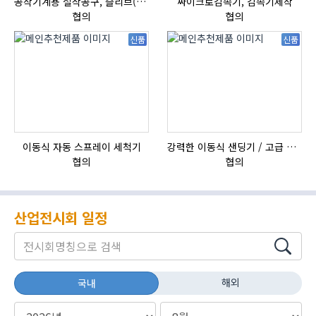
공작기계용 절삭공구, 슬리브(SLEEVE)
싸이크로감속기, 감속기제작
협의
협의
신품
신품
이동식 자동 스프레이 세척기
강력한 이동식 샌딩기 / 고급 이태리 IBIX샌드블라스터
협의
협의
산업전시회 일정
해외
국내