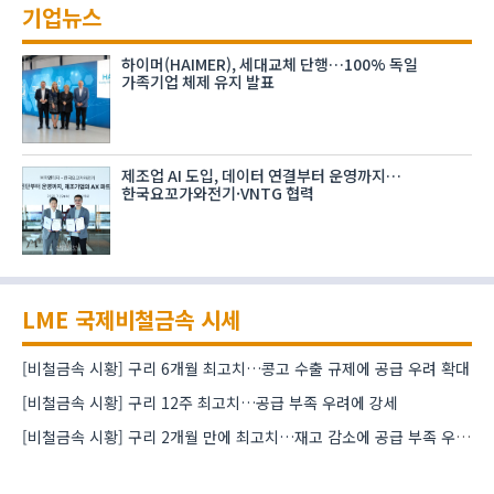
기업뉴스
하이머(HAIMER), 세대교체 단행…100% 독일
가족기업 체제 유지 발표
제조업 AI 도입, 데이터 연결부터 운영까지…
한국요꼬가와전기·VNTG 협력
LME 국제비철금속 시세
[비철금속 시황] 구리 6개월 최고치…콩고 수출 규제에 공급 우려 확대
[비철금속 시황] 구리 12주 최고치…공급 부족 우려에 강세
[비철금속 시황] 구리 2개월 만에 최고치…재고 감소에 공급 부족 우려 확대