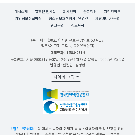
매체소개
발행인 인사말
회사연혁
윤리강령
저작권정책
개인정보취급방침
청소년보호책임자 : 안영건
제휴미디어/문의
광고문의
정보드림
(주)다아라
(08217) 서울 구로구 경인로 53길 15,
업무A동 7층 (구로동, 중앙유통단지)
대표전화 : 1588-0914
등록번호 : 서울 아00317
등록일 : 2007년 1월29일
발행일 : 2007년 7월 2일
발행인 · 편집인 : 김영환
다아라 그룹
「열린보도원칙」
당 매체는 독자와 취재원 등 뉴스이용자의 권리 보장을 위해
반론이나 정정보도, 추후보도를 요청할 수 있는 창구를 열어두고 있음을