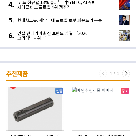
‘낸드 점유율 13% 돌파’… 中 YMTC, AI 슈퍼
사이클 타고 글로벌 4위 맹추격
현대차그룹, 새만금에 글로벌 로봇 파운드리 구축
건설·인테리어 최신 트렌드 집결…‘2026
코리아빌드위크’
추천제품
1
/
4
신품
중고