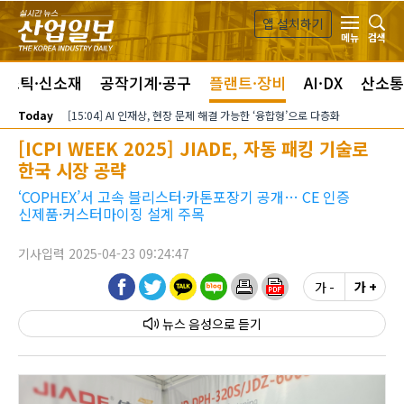
본문 바로가기
앱 설치하기
검색
메뉴
라스틱·신소재
공작기계·공구
플랜트·장비
AI·DX
산소통
Today
[15:04] AI 인재상, 현장 문제 해결 가능한 ‘융합형’으로 다층화
[ICPI WEEK 2025] JIADE, 자동 패킹 기술로
한국 시장 공략
‘COPHEX’서 고속 블리스터·카톤포장기 공개… CE 인증
신제품·커스터마이징 설계 주목
기사입력 2025-04-23 09:24:47
가 -
가 +
뉴스 음성