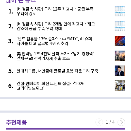
[비철금속 시황] 구리 12주 최고치…공급 부족
우려에 강세
[비철금속 시황] 구리 2개월 만에 최고치…재고
감소에 공급 부족 우려 확대
‘낸드 점유율 13% 돌파’… 中 YMTC, AI 슈퍼
사이클 타고 글로벌 4위 맹추격
美 전력망 1조 4천억 달러 투자…‘납기 경쟁력’
앞세운 韓 전력기자재 수출 호조
현대차그룹, 새만금에 글로벌 로봇 파운드리 구축
건설·인테리어 최신 트렌드 집결…‘2026
코리아빌드위크’
추천제품
1
/
4