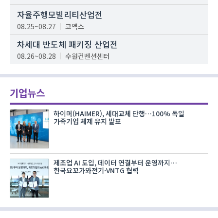
자율주행모빌리티산업전
08.25~08.27
코엑스
차세대 반도체 패키징 산업전
08.26~08.28
수원컨벤션센터
기업뉴스
하이머(HAIMER), 세대교체 단행…100% 독일
가족기업 체제 유지 발표
제조업 AI 도입, 데이터 연결부터 운영까지…
한국요꼬가와전기·VNTG 협력