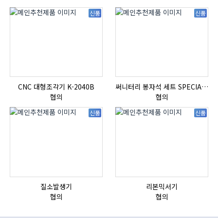
신품
신품
CNC 대형조각기 K-2040B
써니터리 봉자석 세트 SPECIAL , 봉자석 , 자석봉 , 호퍼용자석 , 전자석
협의
협의
신품
신품
질소발생기
리본믹서기
자
협의
협의