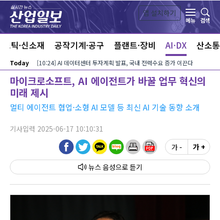
본문 바로가기
앱 설치하기
검색
메뉴
라스틱·신소재
공작기계·공구
플랜트·장비
AI·DX
산소통
Today
[10:24] AI 데이터센터 투자계획 발표, 국내 전력수요 증가 이끈다
마이크로소프트, AI 에이전트가 바꿀 업무 혁신의
미래 제시
멀티 에이전트 협업·소형 AI 모델 등 최신 AI 기술 동향 소개
기사입력 2025-06-17 10:10:31
가 -
가 +
뉴스 음성