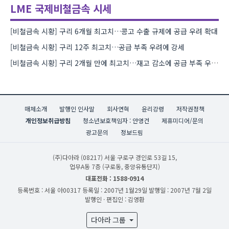
LME 국제비철금속 시세
[비철금속 시황] 구리 6개월 최고치…콩고 수출 규제에 공급 우려 확대
[비철금속 시황] 구리 12주 최고치…공급 부족 우려에 강세
[비철금속 시황] 구리 2개월 만에 최고치…재고 감소에 공급 부족 우려 확대
매체소개
발행인 인사말
회사연혁
윤리강령
저작권정책
개인정보취급방침
청소년보호책임자 : 안영건
제휴미디어/문의
광고문의
정보드림
(주)다아라
(08217) 서울 구로구 경인로 53길 15,
업무A동 7층 (구로동, 중앙유통단지)
대표전화 : 1588-0914
등록번호 : 서울 아00317
등록일 : 2007년 1월29일
발행일 : 2007년 7월 2일
발행인 · 편집인 : 김영환
다아라 그룹