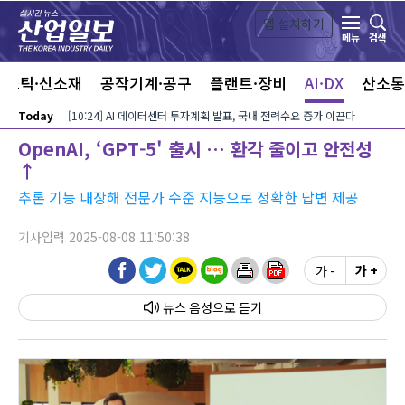
본문 바로가기
앱 설치하기
검색
메뉴
라스틱·신소재
공작기계·공구
플랜트·장비
AI·DX
산소통
Today
[10:24] AI 데이터센터 투자계획 발표, 국내 전력수요 증가 이끈다
OpenAI, ‘GPT-5' 출시 … 환각 줄이고 안전성
↑
추론 기능 내장해 전문가 수준 지능으로 정확한 답변 제공
기사입력 2025-08-08 11:50:38
가 -
가 +
뉴스 음성