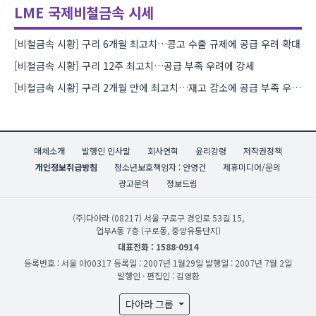
LME 국제비철금속 시세
[비철금속 시황] 구리 6개월 최고치…콩고 수출 규제에 공급 우려 확대
[비철금속 시황] 구리 12주 최고치…공급 부족 우려에 강세
[비철금속 시황] 구리 2개월 만에 최고치…재고 감소에 공급 부족 우려 확대
매체소개
발행인 인사말
회사연혁
윤리강령
저작권정책
개인정보취급방침
청소년보호책임자 : 안영건
제휴미디어/문의
광고문의
정보드림
(주)다아라
(08217) 서울 구로구 경인로 53길 15,
업무A동 7층 (구로동, 중앙유통단지)
대표전화 : 1588-0914
등록번호 : 서울 아00317
등록일 : 2007년 1월29일
발행일 : 2007년 7월 2일
발행인 · 편집인 : 김영환
다아라 그룹