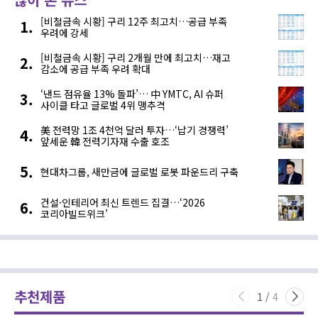
[비철금속 시황] 구리 12주 최고치…공급 부족
우려에 강세
[비철금속 시황] 구리 2개월 만에 최고치…재고
감소에 공급 부족 우려 확대
‘낸드 점유율 13% 돌파’… 中 YMTC, AI 슈퍼
사이클 타고 글로벌 4위 맹추격
美 전력망 1조 4천억 달러 투자…‘납기 경쟁력’
앞세운 韓 전력기자재 수출 호조
현대차그룹, 새만금에 글로벌 로봇 파운드리 구축
건설·인테리어 최신 트렌드 집결…‘2026
코리아빌드위크’
추천제품
1
/
4