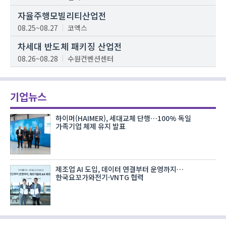
자율주행모빌리티산업전
08.25~08.27
코엑스
차세대 반도체 패키징 산업전
08.26~08.28
수원컨벤션센터
기업뉴스
하이머(HAIMER), 세대교체 단행…100% 독일
가족기업 체제 유지 발표
제조업 AI 도입, 데이터 연결부터 운영까지…
한국요꼬가와전기·VNTG 협력