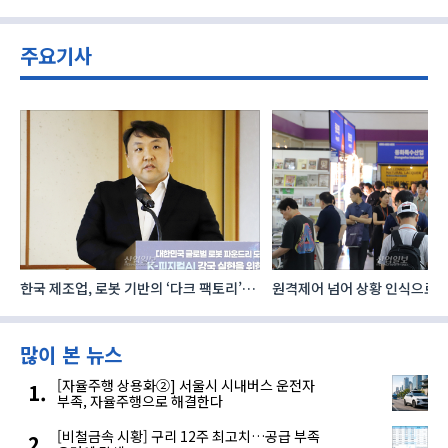
주요기사
한국 제조업, 로봇 기반의 ‘다크 팩토리’로
원격제어 넘어 상황 인식으로, 
성장해야
향하는 AI·디지털기술
많이 본 뉴스
[자율주행 상용화②] 서울시 시내버스 운전자
부족, 자율주행으로 해결한다
[비철금속 시황] 구리 12주 최고치…공급 부족