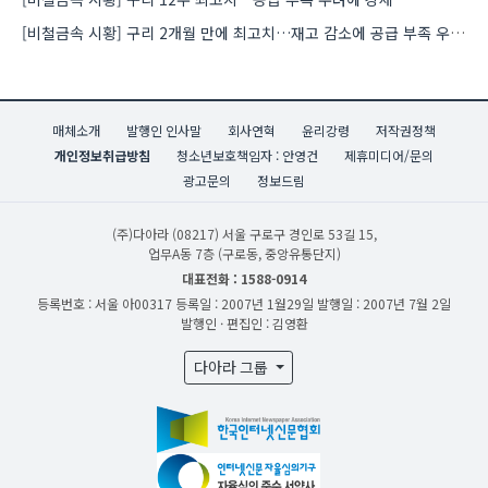
[비철금속 시황] 구리 2개월 만에 최고치…재고 감소에 공급 부족 우려 확대
매체소개
발행인 인사말
회사연혁
윤리강령
저작권정책
개인정보취급방침
청소년보호책임자 : 안영건
제휴미디어/문의
광고문의
정보드림
(주)다아라
(08217) 서울 구로구 경인로 53길 15,
업무A동 7층 (구로동, 중앙유통단지)
대표전화 : 1588-0914
등록번호 : 서울 아00317
등록일 : 2007년 1월29일
발행일 : 2007년 7월 2일
발행인 · 편집인 : 김영환
다아라 그룹