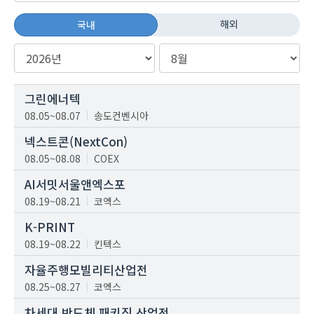
해외
국내
그린에너텍
08.05~08.07
송도컨벤시아
넥스트콘(NextCon)
08.05~08.08
COEX
AI서밋서울앤엑스포
08.19~08.21
코엑스
K-PRINT
08.19~08.22
킨텍스
자율주행모빌리티산업전
08.25~08.27
코엑스
차세대 반도체 패키징 산업전