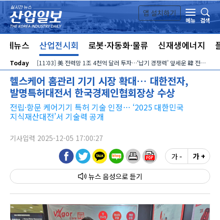
본문 바로가기
앱 설치하기
검색
메뉴
전체뉴스
산업전시회
로봇·자동화·물류
신재생에너지
Today
[11:03] 美 전력망 1조 4천억 달러 투자…‘납기 경쟁력’ 앞세운 韓 전력기자재 수출 호조
헬스케어 홈관리 기기 시장 확대… 대한전자,
발명특허대전서 한국경제인협회장상 수상
전립·항문 케어기기 특허 기술 인정… ‘2025 대한민국
지식재산대전’서 기술력 공개
기사입력 2025-12-05 17:00:27
가 -
가 +
뉴스 음성