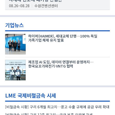
08.26~08.28
수원컨벤션센터
기업뉴스
하이머(HAIMER), 세대교체 단행…100% 독일
가족기업 체제 유지 발표
제조업 AI 도입, 데이터 연결부터 운영까지…
한국요꼬가와전기·VNTG 협력
LME 국제비철금속 시세
[비철금속 시황] 구리 6개월 최고치…콩고 수출 규제에 공급 우려 확대
[비철금속 시황] 구리 12주 최고치…공급 부족 우려에 강세