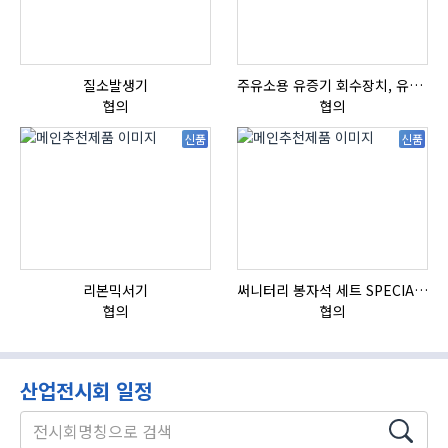
질소발생기
주유소용 유증기 회수장치, 유증기 회수장치, 방폭형, 방폭형 유증기 회수장치
자
협의
협의
신품
신품
리본믹서기
써니터리 봉자석 세트 SPECIAL , 봉자석 , 자석봉 , 호퍼용자석 , 전자석
HI
협의
협의
산업전시회 일정