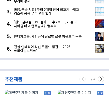
우려에 강세
[비철금속 시황] 구리 2개월 만에 최고치…재고
감소에 공급 부족 우려 확대
‘낸드 점유율 13% 돌파’… 中 YMTC, AI 슈퍼
사이클 타고 글로벌 4위 맹추격
현대차그룹, 새만금에 글로벌 로봇 파운드리 구축
건설·인테리어 최신 트렌드 집결…‘2026
코리아빌드위크’
추천제품
1
/
4
신품
신품