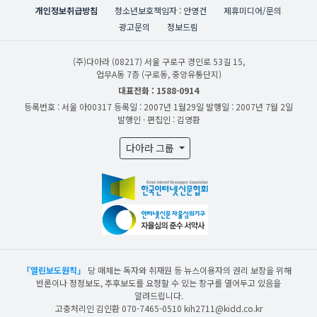
개인정보취급방침
청소년보호책임자 : 안영건
제휴미디어/문의
광고문의
정보드림
(주)다아라
(08217) 서울 구로구 경인로 53길 15,
업무A동 7층 (구로동, 중앙유통단지)
대표전화 : 1588-0914
등록번호 : 서울 아00317
등록일 : 2007년 1월29일
발행일 : 2007년 7월 2일
발행인 · 편집인 : 김영환
다아라 그룹
「열린보도원칙」
당 매체는 독자와 취재원 등 뉴스이용자의 권리 보장을 위해
반론이나 정정보도, 추후보도를 요청할 수 있는 창구를 열어두고 있음을
알려드립니다.
고충처리인 김인환 070-7465-0510 kih2711@kidd.co.kr