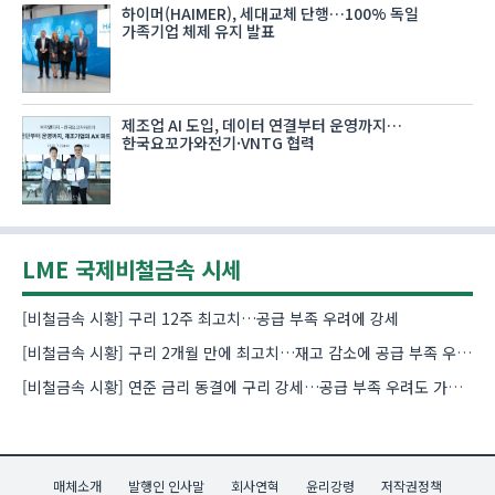
하이머(HAIMER), 세대교체 단행…100% 독일
가족기업 체제 유지 발표
제조업 AI 도입, 데이터 연결부터 운영까지…
한국요꼬가와전기·VNTG 협력
LME 국제비철금속 시세
[비철금속 시황] 구리 12주 최고치…공급 부족 우려에 강세
[비철금속 시황] 구리 2개월 만에 최고치…재고 감소에 공급 부족 우려 확대
[비철금속 시황] 연준 금리 동결에 구리 강세…공급 부족 우려도 가격 지지
매체소개
발행인 인사말
회사연혁
윤리강령
저작권정책