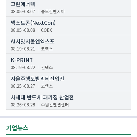
그린에너텍
08.05~08.07
송도컨벤시아
넥스트콘(NextCon)
08.05~08.08
COEX
AI서밋서울앤엑스포
08.19~08.21
코엑스
K-PRINT
08.19~08.22
킨텍스
자율주행모빌리티산업전
08.25~08.27
코엑스
차세대 반도체 패키징 산업전
08.26~08.28
수원컨벤션센터
기업뉴스