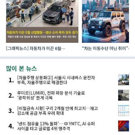
이
[그래픽뉴스] 자동차가 이끈 6월
“차는 이동수단 아닌 취미”… 
산업활동…생산·소비·투자 모두 증가
자동차 애프터마켓 빗장 풀렸
많이 본 뉴스
[자율주행 상용화②] 서울시 시내버스 운전자
부족, 자율주행으로 해결한다
루미르(LUMIR), 전파 파장 분석 기술로
‘광학위성’ 한계 극복
[비철금속 시황] 구리 2개월 만에 최고치…재고
감소에 공급 부족 우려 확대
‘낸드 점유율 13% 돌파’… 中 YMTC, AI 슈퍼
사이클 타고 글로벌 4위 맹추격