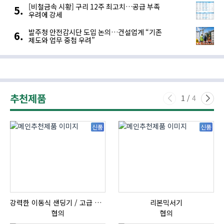
[비철금속 시황] 구리 12주 최고치…공급 부족
우려에 강세
발주청 안전감시단 도입 논의…건설업계 “기존
제도와 업무 중첩 우려”
추천제품
1
/
4
신품
신품
강력한 이동식 샌딩기 / 고급 이태리 IBIX샌드블라스터
리본믹서기
협의
협의