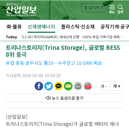
본문 바로가기
앱 설치하기
검색
메뉴
자동화·물류
신재생에너지
플라스틱·신소재
공작기계·공
Today
[11:45] 하이머(HAIMER), 세대교체 단행…100% 독일 가족기업 체제 유지 발표
트리나스토리지(Trina Storage), 글로벌 BESS
8위 등극
유럽·중동·호주서도 톱10…수주잔고 10 GWh 확보
기사입력 2026-01-08 10:54:28
가 -
가 +
뉴스 음성
[산업일보]
트리나스토리지(Trina Storage)가 글로벌 배터리 에너