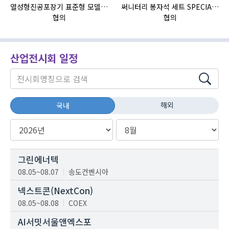
열성형진공포장기 표준형 모델 OMNIVAC S-200
써니터리 봉자석 세트 SPECIAL , 봉자석 , 자석봉 , 호퍼용자석 , 전자석
HI
협의
협의
산업전시회 일정
해외
국내
그린에너텍
08.05~08.07
송도컨벤시아
넥스트콘(NextCon)
08.05~08.08
COEX
AI서밋서울앤엑스포