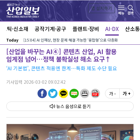
본문 바로가기
앱 설치하기
검색
메뉴
라스틱·신소재
공작기계·공구
플랜트·장비
AI·DX
산소통
Today
[15:04] AI 인재상, 현장 문제 해결 가능한 ‘융합형’으로 다층화
[산업을 바꾸는 AI④] 콘텐츠 산업, AI 활용
임계점 넘어…정책 불확실성 해소 요구↑
‘AI 기본법’, 콘텐츠 적용엔 한계…특화 제도 수단 필요
기사입력 2026-03-02 09:02:42
가 -
가 +
뉴스 음성