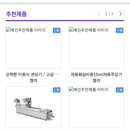
추천제품
1
/
4
신품
신품
강력한 이동식 샌딩기 / 고급 이태리 IBIX샌드블라스터
자동화설비용15ml자동주입기
협의
협의
신품
신품