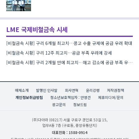
LME 국제비철금속 시세
[비철금속 시황] 구리 6개월 최고치…콩고 수출 규제에 공급 우려 확대
[비철금속 시황] 구리 12주 최고치…공급 부족 우려에 강세
[비철금속 시황] 구리 2개월 만에 최고치…재고 감소에 공급 부족 우려 확대
매체소개
발행인 인사말
회사연혁
윤리강령
저작권정책
개인정보취급방침
청소년보호책임자 : 안영건
제휴미디어/문의
광고문의
정보드림
(주)다아라
(08217) 서울 구로구 경인로 53길 15,
업무A동 7층 (구로동, 중앙유통단지)
대표전화 : 1588-0914