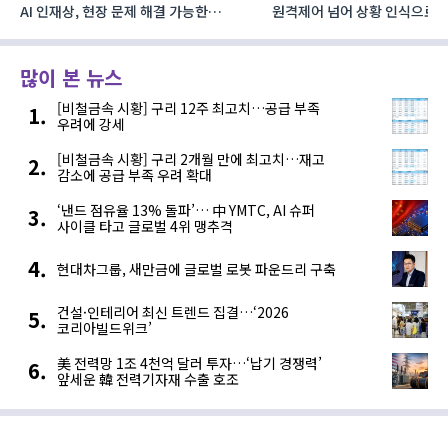
AI 인재상, 현장 문제 해결 가능한
원격제어 넘어 상황 인식으로, 
‘융합형’으로 다층화
향하는 AI·디지털기술
많이 본 뉴스
[비철금속 시황] 구리 12주 최고치…공급 부족
우려에 강세
[비철금속 시황] 구리 2개월 만에 최고치…재고
감소에 공급 부족 우려 확대
‘낸드 점유율 13% 돌파’… 中 YMTC, AI 슈퍼
사이클 타고 글로벌 4위 맹추격
현대차그룹, 새만금에 글로벌 로봇 파운드리 구축
건설·인테리어 최신 트렌드 집결…‘2026
코리아빌드위크’
美 전력망 1조 4천억 달러 투자…‘납기 경쟁력’
앞세운 韓 전력기자재 수출 호조