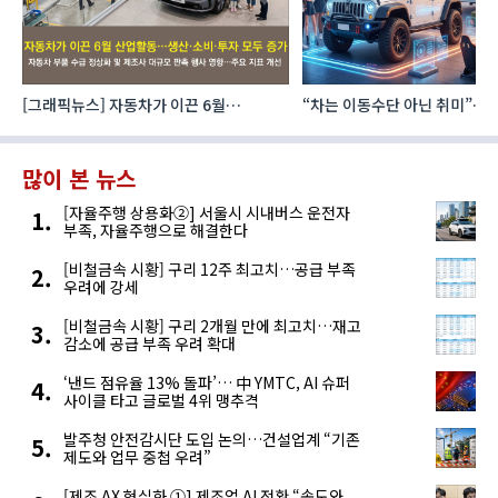
[그래픽뉴스] 자동차가 이끈 6월
“차는 이동수단 아닌 취미”… 
산업활동…생산·소비·투자 모두 증가
자동차 애프터마켓 빗장 풀렸
많이 본 뉴스
[자율주행 상용화②] 서울시 시내버스 운전자
부족, 자율주행으로 해결한다
[비철금속 시황] 구리 12주 최고치…공급 부족
우려에 강세
[비철금속 시황] 구리 2개월 만에 최고치…재고
감소에 공급 부족 우려 확대
‘낸드 점유율 13% 돌파’… 中 YMTC, AI 슈퍼
사이클 타고 글로벌 4위 맹추격
발주청 안전감시단 도입 논의…건설업계 “기존
제도와 업무 중첩 우려”
[제조 AX 현실화 ①] 제조업 AI 전환 “속도와