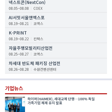
넥스트콘(NextCon)
08.05~08.08
COEX
AI서밋서울앤엑스포
08.19~08.21
코엑스
K-PRINT
08.19~08.22
킨텍스
자율주행모빌리티산업전
08.25~08.27
코엑스
차세대 반도체 패키징 산업전
08.26~08.28
수원컨벤션센터
기업뉴스
하이머(HAIMER), 세대교체 단행…100% 독일
가족기업 체제 유지 발표