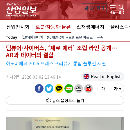
본문 바로가기
앱 설치하기
검색
메뉴
스
산업전시회
로봇·자동화·물류
신재생에너지
플라스틱
Today
[18:40] 현대차그룹, 새만금에 글로벌 로봇 파운드리 구축
팀뷰어·사이버스, ‘제로 에러’ 조립 라인 공개…
AR과 데이터의 결합
하노버메쎄 2026 프레스 프리뷰서 통합 솔루션 시연
Read in English
기사입력 2026-03-02 13:46:14
가 -
가 +
뉴스 음성