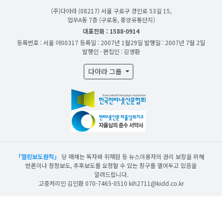
(주)다아라
(08217) 서울 구로구 경인로 53길 15,
업무A동 7층 (구로동, 중앙유통단지)
대표전화 : 1588-0914
등록번호 : 서울 아00317
등록일 : 2007년 1월29일
발행일 : 2007년 7월 2일
발행인 · 편집인 : 김영환
다아라 그룹
「열린보도원칙」
당 매체는 독자와 취재원 등 뉴스이용자의 권리 보장을 위해
반론이나 정정보도, 추후보도를 요청할 수 있는 창구를 열어두고 있음을
알려드립니다.
고충처리인 김인환 070-7465-0510 kih2711@kidd.co.kr
산업일보의 사전동의 없이 뉴스 및 콘텐츠를 무단 사용할 경우 저작권법과 관련 법에
의거하여 제재를 받을 수 있습니다.
ⓒ DAARA Co., Ltd. All Rights Reserved.