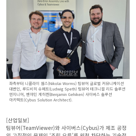
좌측부터 니콜라이 웜스(Nikolai Worms) 팀뷰어 글로벌 커뮤니케이션
대변인, 루드비히 슈페트(Ludwig Speth) 팀뷰어 테크니컬 리드 솔루션
엔지니어, 벤야민 게히켄(Benjamin Gehiken) 사이버스 솔루션
아키텍트(Cybus Solution Architect).
[산업일보]
팀뷰어(TeamViewer)와 사이버스(Cybus)가 제조 공정
의 고질적인 문제인 ‘조립 오류’를 원천 차단하는 기술적