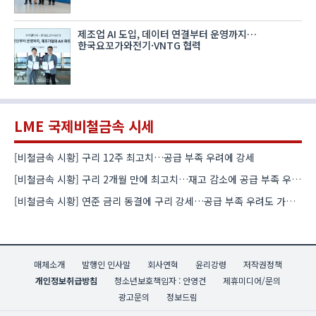
제조업 AI 도입, 데이터 연결부터 운영까지…
한국요꼬가와전기·VNTG 협력
LME 국제비철금속 시세
[비철금속 시황] 구리 12주 최고치…공급 부족 우려에 강세
[비철금속 시황] 구리 2개월 만에 최고치…재고 감소에 공급 부족 우려 확대
[비철금속 시황] 연준 금리 동결에 구리 강세…공급 부족 우려도 가격 지지
매체소개
발행인 인사말
회사연혁
윤리강령
저작권정책
개인정보취급방침
청소년보호책임자 : 안영건
제휴미디어/문의
광고문의
정보드림