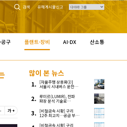
검색
유해게시물신고
·공구
플랜트·장비
AI·DX
산소통
는
많이 본 뉴스
[자율주행 상용화②]
서울시 시내버스 운전자
부족, 자율주행으로
해결한다
루미르(LUMIR), 전파
파장 분석 기술로
‘광학위성’ 한계 극복
-
가 +
[비철금속 시황] 구리
12주 최고치…공급 부족
우려에 강세
[비철금속 시황] 구리