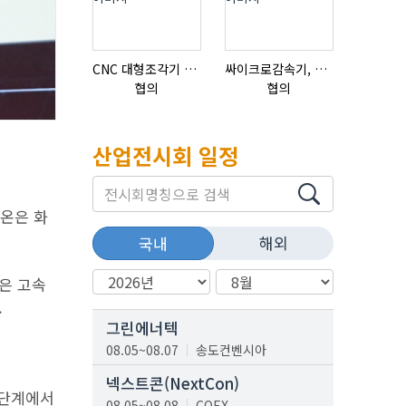
CNC 대형조각기 K-2040B
싸이크로감속기, 감속기제작
협의
협의
협의
산업전시회 일정
K온은 화
해외
국내
업은 고속
.
그린에너텍
08.05~08.07
송도컨벤시아
넥스트콘(NextCon)
방 단계에서
08.05~08.08
COEX