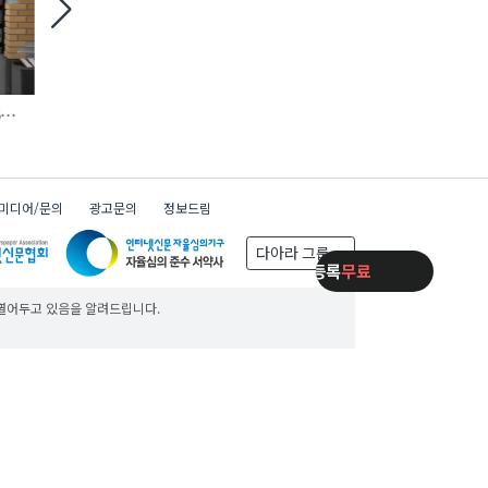
6
철거 현장 맞춤형 ‘모듈 방호 비계’ 등장
에바, AI 충전 제어 탑재
완속충전기 첫선
x
일주일동안 보지 않기
미디어/문의
광고문의
정보드림
다아라 그룹
제품등록
무료
제품등록
무료
제품등록
무료
 열어두고 있음을 알려드립니다.