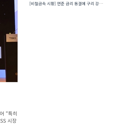
[비철금속 시황] 연준 금리 동결에 구리 강세…공급 부족 우려도 가격 지지
어 “특히
SS 시장