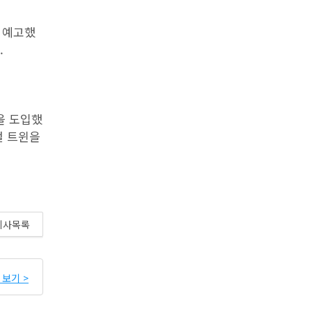
 예고했
.
을 도입했
털 트윈을
기사목록
보기 >