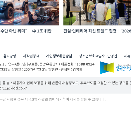
수단 아닌 취미”… 中 1조 위안
건설·인테리어 최신 트렌드 집결…‘202
프터마켓 빗장 풀렸다
코리아빌드위크’
윤리강령
저작권정책
개인정보취급방침
청소년보호책임자 : 안영건
제휴
 15,
업무A동 7층 (구로동, 중앙유통단지)
대표전화 : 1588-0914
1월29일
발행일 : 2007년 7월 2일
발행인 · 편집인 : 김영환
 등 뉴스이용자의 권리 보장을 위해 반론이나 정정보도, 추후보도를 요청할 수 있는 창구를
11@kidd.co.kr
무단 사용할 경우 저작권법과 관련 법에 의거하여 제재를 받을 수 있습니다.