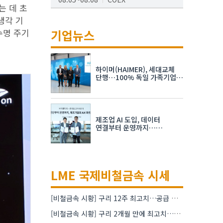
는 데 초
AI서밋서울앤엑스포
냉각 기
08.19~08.21
코엑스
수명 주기
기업뉴스
K-PRINT
08.19~08.22
킨텍스
하이머(HAIMER), 세대교체
자율주행모빌리티산업전
단행…100% 독일 가족기업
체제 유지 발표
08.25~08.27
코엑스
차세대 반도체 패키징 산업전
제조업 AI 도입, 데이터
08.26~08.28
수원컨벤션센터
연결부터 운영까지…
한국요꼬가와전기·VNTG 협력
LME 국제비철금속 시세
[비철금속 시황] 구리 12주 최고치…공급 부족 우려에 강세
[비철금속 시황] 구리 2개월 만에 최고치…재고 감소에 공급 부족 우려 확대