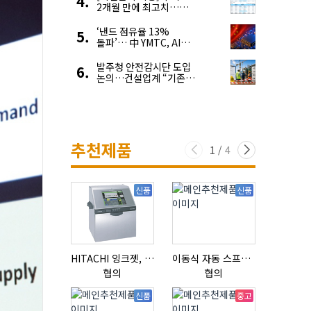
2개월 만에 최고치…
재고 감소에 공급 부족
우려 확대
‘낸드 점유율 13%
돌파’… 中 YMTC, AI
슈퍼 사이클 타고 글로벌
4위 맹추격
발주청 안전감시단 도입
논의…건설업계 “기존
제도와 업무 중첩 우려”
추천제품
1
/
4
신품
신품
HITACHI 잉크젯, RX2-BD160S
이동식 자동 스프레이 세척기
리본믹서
협의
협의
협의
신품
중고