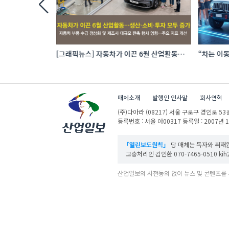
 로봇 파운드리
[그래픽뉴스] 자동차가 이끈 6월 산업활동…
“차는 이동
생산·소비·투자 모두 증가
자동차 애
매체소개
발행인 인사말
회사연혁
(주)다아라
(08217) 서울 구로구 경인로 53길
등록번호 : 서울 아00317
등록일 : 2007년 
「열린보도원칙」
당 매체는 독자와 취재원
고충처리인 김인환 070-7465-0510 kih27
산업일보의 사전동의 없이 뉴스 및 콘텐츠를 
ⓒ DAARA Co., Ltd. All Rights Reserved.