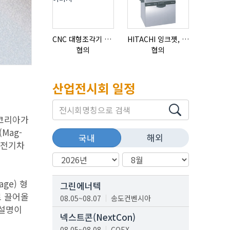
CNC 대형조각기 K-2040B
HITACHI 잉크젯, RX2-BD160S
협의
협의
협의
산업전시회 일정
 코리아가
Mag-
해외
국내
 전기차
age) 형
그린에너텍
로 끌어올
08.05~08.07
송도컨벤시아
 설명이
넥스트콘(NextCon)
08.05~08.08
COEX