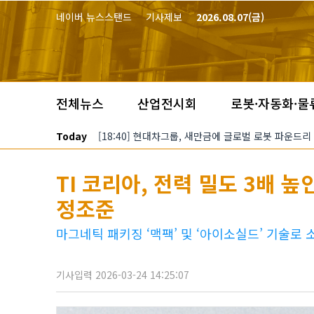
본문 바로가기
네이버 뉴스스탠드
기사제보
2026.08.07(금)
전체뉴스
산업전시회
로봇·자동화·물
Today
[18:40] 현대차그룹, 새만금에 글로벌 로봇 파운드리
TI 코리아, 전력 밀도 3배 높
정조준
마그네틱 패키징 ‘맥팩’ 및 ‘아이소실드’ 기술로
기사입력 2026-03-24 14:25:07