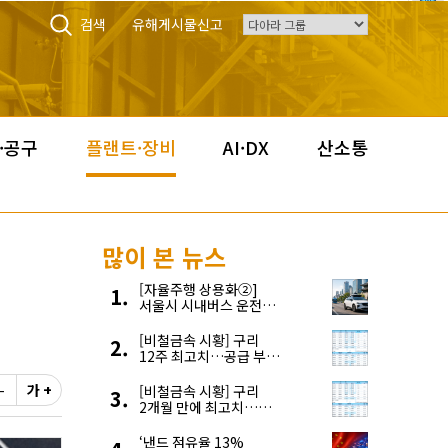
검색
유해게시물신고
·공구
플랜트·장비
AI·DX
산소통
많이 본 뉴스
[자율주행 상용화②]
서울시 시내버스 운전자
부족, 자율주행으로
해결한다
[비철금속 시황] 구리
12주 최고치…공급 부족
우려에 강세
-
가 +
[비철금속 시황] 구리
2개월 만에 최고치…
재고 감소에 공급 부족
우려 확대
‘낸드 점유율 13%