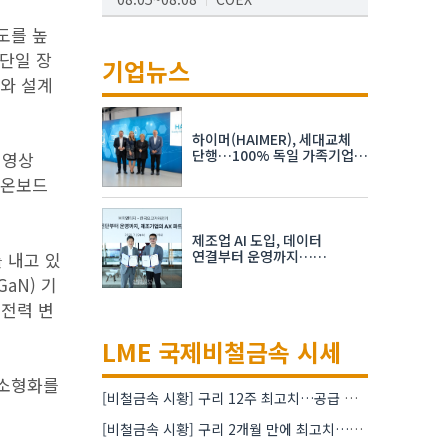
도를 높
AI서밋서울앤엑스포
 단일 장
08.19~08.21
코엑스
기업뉴스
크와 설계
K-PRINT
08.19~08.22
킨텍스
하이머(HAIMER), 세대교체
자율주행모빌리티산업전
단행…100% 독일 가족기업
 영상
체제 유지 발표
 온보드
08.25~08.27
코엑스
차세대 반도체 패키징 산업전
제조업 AI 도입, 데이터
08.26~08.28
수원컨벤션센터
연결부터 운영까지…
를 내고 있
한국요꼬가와전기·VNTG 협력
aN) 기
 전력 변
LME 국제비철금속 시세
 소형화를
[비철금속 시황] 구리 12주 최고치…공급 부족 우려에 강세
[비철금속 시황] 구리 2개월 만에 최고치…재고 감소에 공급 부족 우려 확대