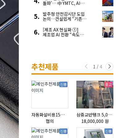
돌파’… 中 YMTC, AI
슈퍼 사이클 타고 글로벌
4위 맹추격
발주청 안전감시단 도입
논의…건설업계 “기존
제도와 업무 중첩 우려”
[제조 AX 현실화 ①]
제조업 AI 전환 “속도와
생태계가 관건”
추천제품
1
/
4
신품
중고
자동화설비용15ml자동주입기
삼중교반탱크 5,000L
협의
18,000,000 원
협의
신품
신품