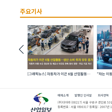
주요기사
 로봇 파운드리
[그래픽뉴스] 자동차가 이끈 6월 산업활동…
“차는 이동
생산·소비·투자 모두 증가
자동차 애
매체소개
발행인 인사말
회사연혁
(주)다아라
(08217) 서울 구로구 경인로 53길
등록번호 : 서울 아00317
등록일 : 2007년 