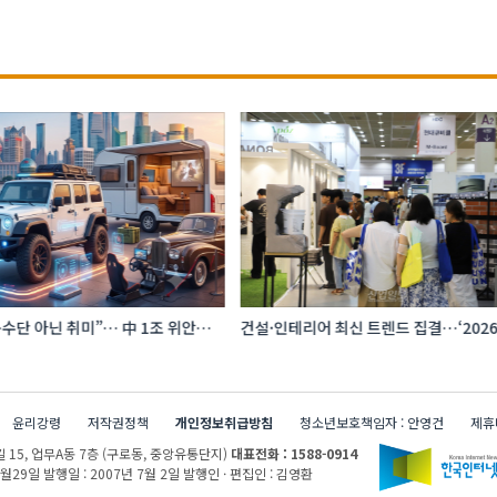
수단 아닌 취미”… 中 1조 위안
건설·인테리어 최신 트렌드 집결…‘202
프터마켓 빗장 풀렸다
코리아빌드위크’
윤리강령
저작권정책
개인정보취급방침
청소년보호책임자 : 안영건
제휴
 15,
업무A동 7층 (구로동, 중앙유통단지)
대표전화 : 1588-0914
1월29일
발행일 : 2007년 7월 2일
발행인 · 편집인 : 김영환