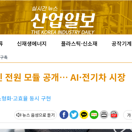
류
신재생에너지
플라스틱·신소재
공작기계
 구축
인 전원 모듈 공개… AI·전기차 시장
 소형화·고효율 동시 구현
뉴스 음성
가 