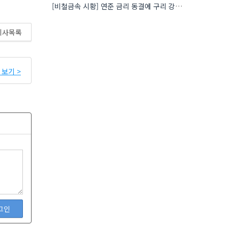
[비철금속 시황] 연준 금리 동결에 구리 강세…공급 부족 우려도 가격 지지
기사목록
보기 >
그인