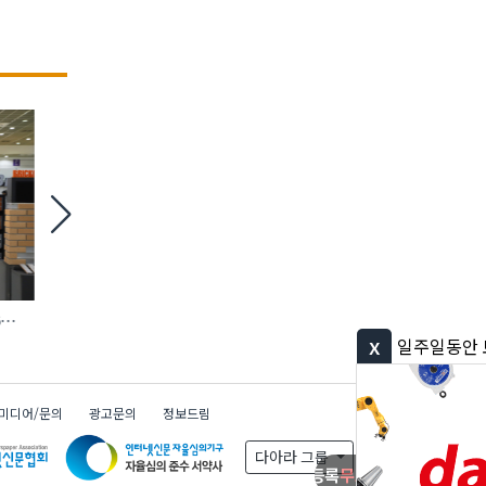
6
철거 현장 맞춤형 ‘모듈 방호 비계’ 등장
에바, AI 충전 제어 탑재
완속충전기 첫선
x
일주일동안 보지 않기
미디어/문의
광고문의
정보드림
다아라 그룹
무료
무료
무료