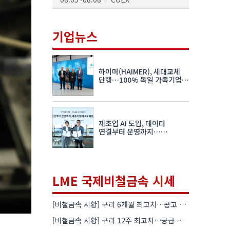
AI서밋서울앤엑스포
08.19~08.21
코엑스
기업뉴스
K-PRINT
08.19~08.22
킨텍스
하이머(HAIMER), 세대교체
자율주행모빌리티산업전
단행…100% 독일 가족기업
체제 유지 발표
08.25~08.27
코엑스
차세대 반도체 패키징 산업전
제조업 AI 도입, 데이터
08.26~08.28
수원컨벤션센터
연결부터 운영까지…
한국요꼬가와전기·VNTG 협력
LME 국제비철금속 시세
[비철금속 시황] 구리 6개월 최고치…콩고 수출 규제에 공급 우려 확대
[비철금속 시황] 구리 12주 최고치…공급 부족 우려에 강세