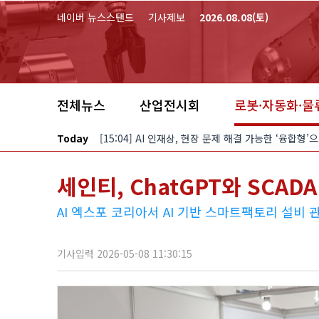
본문 바로가기
네이버 뉴스스탠드
기사제보
2026.08.08(토)
전체뉴스
산업전시회
로봇·자동화·물
Today
[15:04] AI 인재상, 현장 문제 해결 가능한 ‘융합형
세인티, ChatGPT와 SCA
AI 엑스포 코리아서 AI 기반 스마트팩토리 설비 
기사입력 2026-05-08 11:30:15