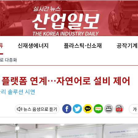
류
신재생에너지
플라스틱·신소재
공작기계
’으로 다층화
DA 플랫폼 연계…자연어로 설비 제어
관리 솔루션 시연
뉴스 음성
가 