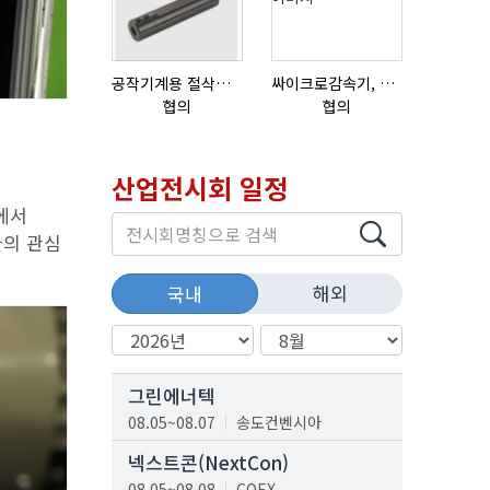
공작기계용 절삭공구, 슬리브(SLEEVE)
싸이크로감속기, 감속기제작
협의
협의
협의
산업전시회 일정
’에서
들의 관심
해외
국내
그린에너텍
08.05~08.07
송도컨벤시아
넥스트콘(NextCon)
08.05~08.08
COEX