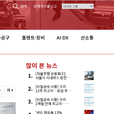
검색
유해게시물신고
·공구
플랜트·장비
AI·DX
산소통
많이 본 뉴스
[자율주행 상용화②]
서울시 시내버스 운전자
부족, 자율주행으로
해결한다
[비철금속 시황] 구리
-
가 +
12주 최고치…공급 부족
우려에 강세
[비철금속 시황] 구리
2개월 만에 최고치…
재고 감소에 공급 부족
우려 확대
‘낸드 점유율 13%