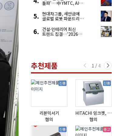
돌파’… 中 YMTC, AI
슈퍼 사이클 타고 글로벌
4위 맹추격
현대차그룹, 새만금에
글로벌 로봇 파운드리
구축
건설·인테리어 최신
트렌드 집결…‘2026
코리아빌드위크’
추천제품
1
/
4
신품
신품
리본믹서기
HITACHI 잉크젯, RX2-BD160S
협의
협의
협의
신품
중고