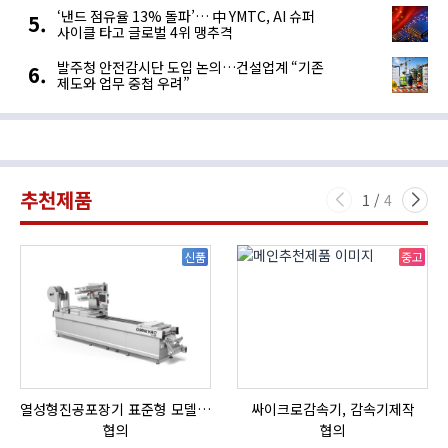
‘낸드 점유율 13% 돌파’… 中 YMTC, AI 슈퍼
사이클 타고 글로벌 4위 맹추격
발주청 안전감시단 도입 논의…건설업계 “기존
제도와 업무 중첩 우려”
추천제품
1
/
4
신품
중고
열성형진공포장기 표준형 모델 OMNIVAC S-200
싸이크로감속기, 감속기제작
협의
협의