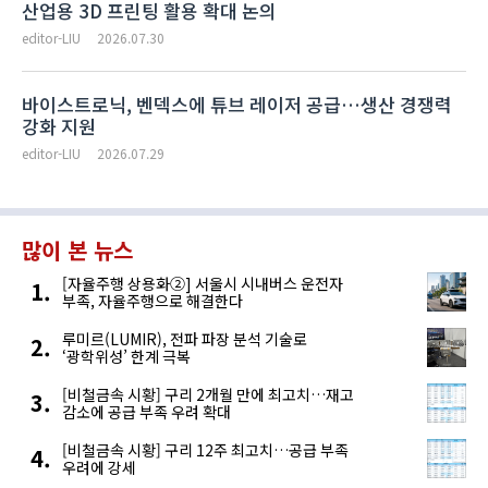
산업용 3D 프린팅 활용 확대 논의
editor-LIU
2026.07.30
바이스트로닉, 벤덱스에 튜브 레이저 공급…생산 경쟁력
강화 지원
editor-LIU
2026.07.29
많이 본 뉴스
[자율주행 상용화②] 서울시 시내버스 운전자
부족, 자율주행으로 해결한다
루미르(LUMIR), 전파 파장 분석 기술로
‘광학위성’ 한계 극복
[비철금속 시황] 구리 2개월 만에 최고치…재고
감소에 공급 부족 우려 확대
[비철금속 시황] 구리 12주 최고치…공급 부족
우려에 강세