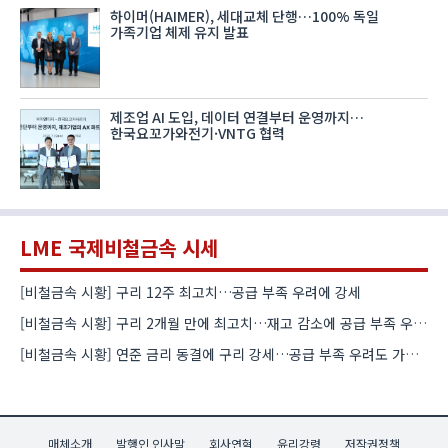
하이머(HAIMER), 세대교체 단행…100% 독일
가족기업 체제 유지 발표
제조업 AI 도입, 데이터 연결부터 운영까지…
한국요꼬가와전기·VNTG 협력
LME 국제비철금속 시세
[비철금속 시황] 구리 12주 최고치…공급 부족 우려에 강세
[비철금속 시황] 구리 2개월 만에 최고치…재고 감소에 공급 부족 우려 확대
[비철금속 시황] 연준 금리 동결에 구리 강세…공급 부족 우려도 가격 지지
매체소개
발행인 인사말
회사연혁
윤리강령
저작권정책