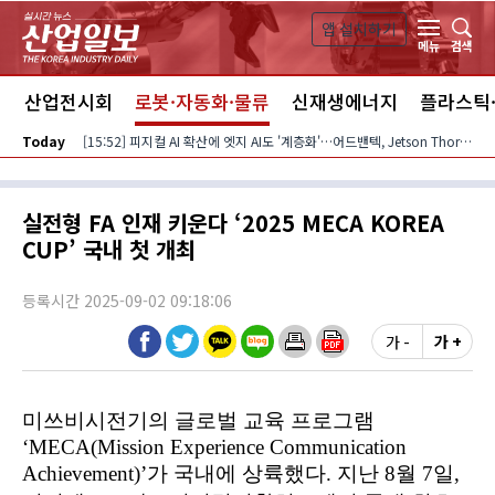
본문 바로가기
앱 설치하기
검색
메뉴
스
산업전시회
로봇·자동화·물류
신재생에너지
플라스틱
Today
[15:52] 피지컬 AI 확산에 엣지 AI도 '계층화'…어드밴텍, Jetson Thor 기반 플랫폼 확대
실전형 FA 인재 키운다 ‘2025 MECA KOREA
CUP’ 국내 첫 개최
등록시간 2025-09-02 09:18:06
가 -
가 +