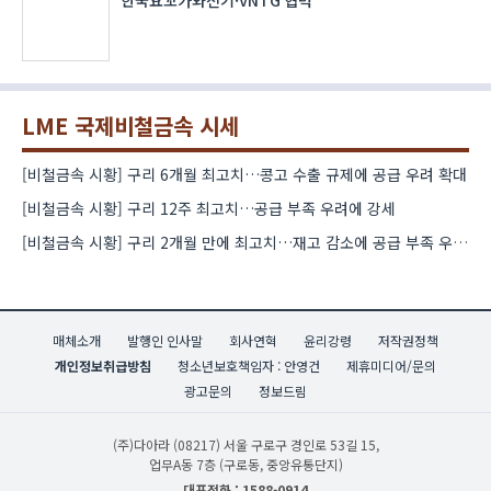
한국요꼬가와전기·VNTG 협력
LME 국제비철금속 시세
[비철금속 시황] 구리 6개월 최고치…콩고 수출 규제에 공급 우려 확대
[비철금속 시황] 구리 12주 최고치…공급 부족 우려에 강세
[비철금속 시황] 구리 2개월 만에 최고치…재고 감소에 공급 부족 우려 확대
매체소개
발행인 인사말
회사연혁
윤리강령
저작권정책
개인정보취급방침
청소년보호책임자 : 안영건
제휴미디어/문의
광고문의
정보드림
(주)다아라
(08217) 서울 구로구 경인로 53길 15,
업무A동 7층 (구로동, 중앙유통단지)
대표전화 : 1588-0914