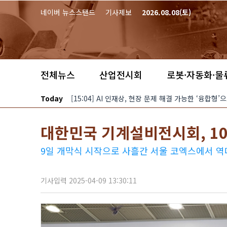
본문 바로가기
네이버 뉴스스탠드
기사제보
2026.08.08(토)
전체뉴스
산업전시회
로봇·자동화·물
Today
[15:04] AI 인재상, 현장 문제 해결 가능한 ‘융합형
대한민국 기계설비전시회, 1
9일 개막식 시작으로 사흘간 서울 코엑스에서 역
기사입력 2025-04-09 13:30:11