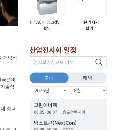
HITACHI 잉크젯, RX2-BD160S
리본믹서기
협의
협의
협의
산업전시회 일정
일 개막식
해외
국내
한국설비
비기술협
그린에너텍
역대 최대
08.05~08.07
송도컨벤시아
넥스트콘(NextCon)
08.05~08.08
COEX