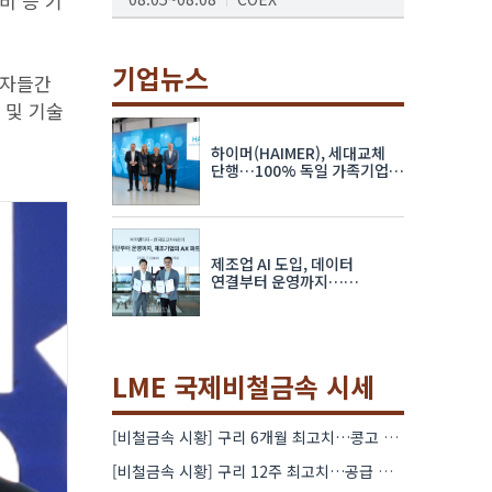
비 등 기
AI서밋서울앤엑스포
08.19~08.21
코엑스
기업뉴스
사자들간
K-PRINT
 및 기술
08.19~08.22
킨텍스
하이머(HAIMER), 세대교체
자율주행모빌리티산업전
단행…100% 독일 가족기업
체제 유지 발표
08.25~08.27
코엑스
차세대 반도체 패키징 산업전
제조업 AI 도입, 데이터
08.26~08.28
수원컨벤션센터
연결부터 운영까지…
한국요꼬가와전기·VNTG 협력
LME 국제비철금속 시세
[비철금속 시황] 구리 6개월 최고치…콩고 수출 규제에 공급 우려 확대
[비철금속 시황] 구리 12주 최고치…공급 부족 우려에 강세