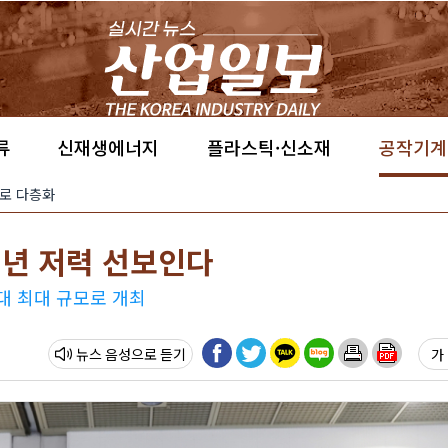
류
신재생에너지
플라스틱·신소재
공작기계
’으로 다층화
0년 저력 선보인다
대 최대 규모로 개최
뉴스 음성
가 