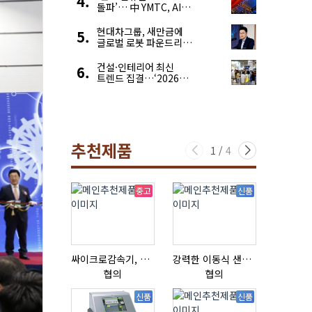
돌파’… 中 YMTC, AI
슈퍼 사이클 타고 글로벌
4위 맹추격
현대차그룹, 새만금에
글로벌 로봇 파운드리
구축
건설·인테리어 최신
트렌드 집결…‘2026
코리아빌드위크’
추천제품
1
/
4
중고
신품
싸이크로감속기, 감속기제작
강력한 이동식 샌딩기 / 고급 이태리 IBIX샌드블라스터
협의
협의
협의
신품
신품