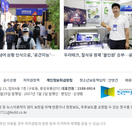
어 상황 인식으로, ‘공간지능’
우리테크, 절삭유 정제 ‘올인원’ 승부…공
I·디지털기술
관리 효율 높인다
윤리강령
저작권정책
개인정보취급방침
청소년보호책임자 : 안영건
제휴
 15,
업무A동 7층 (구로동, 중앙유통단지)
대표전화 : 1588-0914
1월29일
발행일 : 2007년 7월 2일
발행인 · 편집인 : 김영환
 등 뉴스이용자의 권리 보장을 위해 반론이나 정정보도, 추후보도를 요청할 수 있는 창구를
11@kidd.co.kr
무단 사용할 경우 저작권법과 관련 법에 의거하여 제재를 받을 수 있습니다.