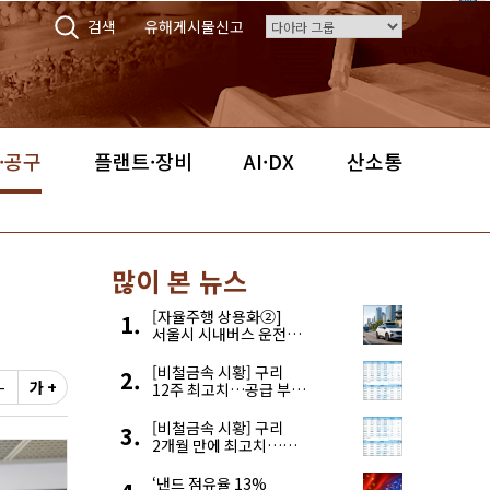
검색
유해게시물신고
·공구
플랜트·장비
AI·DX
산소통
많이 본 뉴스
[자율주행 상용화②]
서울시 시내버스 운전자
부족, 자율주행으로
해결한다
[비철금속 시황] 구리
-
가 +
12주 최고치…공급 부족
우려에 강세
[비철금속 시황] 구리
2개월 만에 최고치…
재고 감소에 공급 부족
우려 확대
‘낸드 점유율 13%