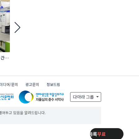
간·
[현장] ‘시공’ 너머 ‘연결’로… AI·전기차·
지난해 공공재정 부정수
로보틱스 품은 건설 생태계
환수…환수액 24% 
미디어/문의
광고문의
정보드림
x
일주일동안 보지 않기
다아라 그룹
 열어두고 있음을 알려드립니다.
제품등록
무료
제품등록
무료
제품등록
무료