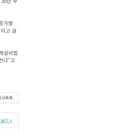
30년 무
 증가했
알리고 글
기계설비법
한다”고
기사목록
보기 >