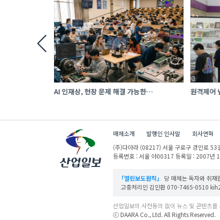
투자…‘납기
AI 인재상, 현장 문제 해결 가능한
원격제어 넘
 수출 호조
‘융합형’으로 다층화
향하는 A
매체소개
발행인 인사말
회사연혁
(주)다아라
(08217) 서울 구로구 경인로 53길
등록번호 : 서울 아00317
등록일 : 2007년 
「열린보도원칙」
당 매체는 독자와 취재원
고충처리인 김인환 070-7465-0510 kih27
산업일보의 사전동의 없이 뉴스 및 콘텐츠를 
ⓒ DAARA Co., Ltd. All Rights Reserved.