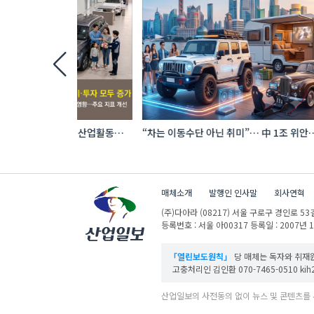
 6월 산업활동…
“차는 이동수단 아닌 취미”… 中 1조 위안
건설·인테리
자동차 애프터마켓 빗장 풀렸다
코리아빌드
매체소개
발행인 인사말
회사연혁
(주)다아라
(08217) 서울 구로구 경인로 53길
등록번호 : 서울 아00317
등록일 : 2007년 
「열린보도원칙」
당 매체는 독자와 취재원
고충처리인 김인환 070-7465-0510 kih27
산업일보의 사전동의 없이 뉴스 및 콘텐츠를 
ⓒ DAARA Co., Ltd. All Rights Reserved.