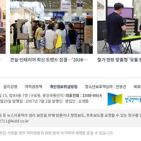
어 최신 트렌드 집결…‘2026
철거 현장 맞춤형 ‘모듈 방호 비계’ 등장
위크’
윤리강령
저작권정책
개인정보취급방침
청소년보호책임자 : 안영건
제휴
 15,
업무A동 7층 (구로동, 중앙유통단지)
대표전화 : 1588-0914
1월29일
발행일 : 2007년 7월 2일
발행인 · 편집인 : 김영환
 등 뉴스이용자의 권리 보장을 위해 반론이나 정정보도, 추후보도를 요청할 수 있는 창구를
11@kidd.co.kr
무단 사용할 경우 저작권법과 관련 법에 의거하여 제재를 받을 수 있습니다.