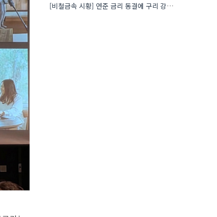
[비철금속 시황] 연준 금리 동결에 구리 강세…공급 부족 우려도 가격 지지