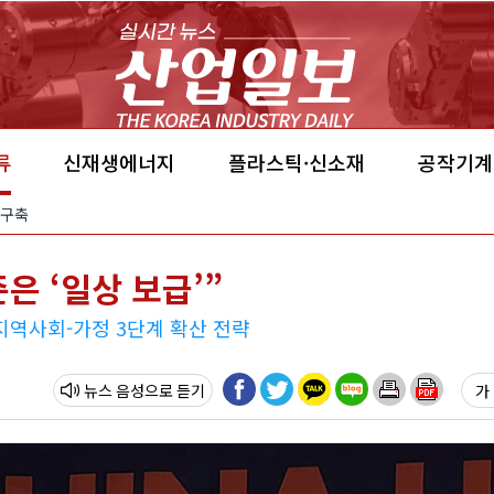
류
신재생에너지
플라스틱·신소재
공작기계
 구축
은 ‘일상 보급’”
지역사회-가정 3단계 확산 전략
뉴스 음성
가 