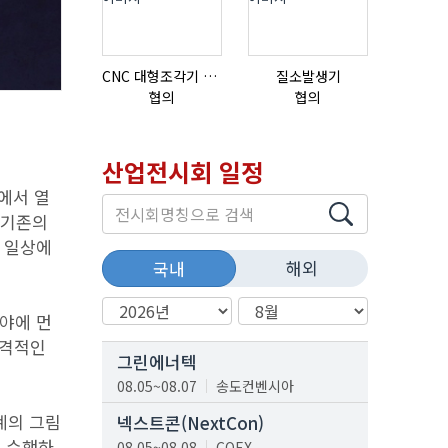
CNC 대형조각기 K-2040B
질소발생기
협의
협의
협의
산업전시회 일정
룸에서 열
 기존의
의 일상에
해외
국내
분야에 먼
본격적인
그린에너텍
08.05~08.07
송도컨벤시아
계의 그림
넥스트콘(NextCon)
를 수행하
08.05~08.08
COEX