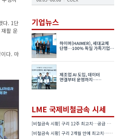
AI서밋서울앤엑스포
08.19~08.21
코엑스
기업뉴스
다. 1단
K-PRINT
 재활 운
08.19~08.22
킨텍스
하이머(HAIMER), 세대교체
자율주행모빌리티산업전
단행…100% 독일 가족기업
이다. 마
체제 유지 발표
08.25~08.27
코엑스
차세대 반도체 패키징 산업전
제조업 AI 도입, 데이터
08.26~08.28
수원컨벤션센터
연결부터 운영까지…
한국요꼬가와전기·VNTG 협력
LME 국제비철금속 시세
[비철금속 시황] 구리 12주 최고치…공급 부족 우려에 강세
[비철금속 시황] 구리 2개월 만에 최고치…재고 감소에 공급 부족 우려 확대