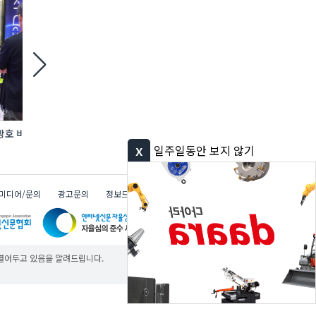
에바, AI 충전 제어 탑재한 ‘ACE PRO MAX’
고레로보틱스, 건설부
완속충전기 첫선
로봇 라인업 확대
x
일주일동안 보지 않기
미디어/문의
광고문의
정보드림
다아라 그룹
무료
무료
무료
 열어두고 있음을 알려드립니다.