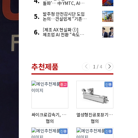
돌파’… 中 YMTC, AI
슈퍼 사이클 타고 글로벌
4위 맹추격
발주청 안전감시단 도입
논의…건설업계 “기존
제도와 업무 중첩 우려”
[제조 AX 현실화 ①]
제조업 AI 전환 “속도와
생태계가 관건”
추천제품
1
/
4
중고
신품
싸이크로감속기, 감속기제작
열성형진공포장기 표준형 모델 OMNIVAC S-200
초음파튜브
협의
협의
협의
신품
신품