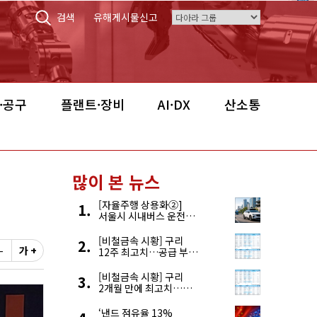
검색
유해게시물신고
·공구
플랜트·장비
AI·DX
산소통
많이 본 뉴스
[자율주행 상용화②]
서울시 시내버스 운전자
부족, 자율주행으로
해결한다
[비철금속 시황] 구리
-
가 +
12주 최고치…공급 부족
우려에 강세
[비철금속 시황] 구리
2개월 만에 최고치…
재고 감소에 공급 부족
우려 확대
‘낸드 점유율 13%