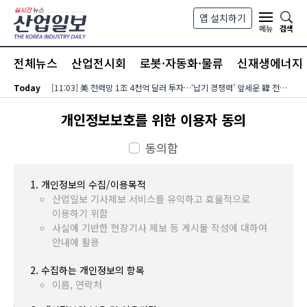
본문 바로가기
앱 설치하기
검색
메뉴
전체뉴스
산업전시회
로봇·자동화·물류
신재생에너지
Today
[11:03] 美 전력망 1조 4천억 달러 투자…‘납기 경쟁력’ 앞세운 韓 전력기자재 수출 호조
개인정보보호를 위한 이용자 동의
개인정보보호를 위한 이용자 동
동의함
개인정보의 수집/이용목적
산업일보 기사제보 서비스를 유익하고 효율적으로
이용하기 위함
사실에 기반한 현장기사 제보 등 게시물 작성에 대하여
안내에 활용
수집하는 개인정보의 항목
이름, 연락처