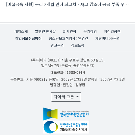
[비철금속 시황] 구리 2개월 만에 최고치…재고 감소에 공급 부족 우려 확대
매체소개
발행인 인사말
회사연혁
윤리강령
저작권정책
개인정보취급방침
청소년보호책임자 : 안영건
제휴미디어/문의
광고문의
정보드림
(주)다아라
(08217) 서울 구로구 경인로 53길 15,
업무A동 7층 (구로동, 중앙유통단지)
대표전화 : 1588-0914
등록번호 : 서울 아00317
등록일 : 2007년 1월29일
발행일 : 2007년 7월 2일
발행인 · 편집인 : 김영환
다아라 그룹