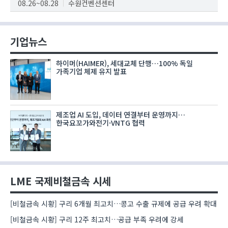
08.26~08.28
수원컨벤션센터
기업뉴스
하이머(HAIMER), 세대교체 단행…100% 독일
가족기업 체제 유지 발표
제조업 AI 도입, 데이터 연결부터 운영까지…
한국요꼬가와전기·VNTG 협력
LME 국제비철금속 시세
[비철금속 시황] 구리 6개월 최고치…콩고 수출 규제에 공급 우려 확대
[비철금속 시황] 구리 12주 최고치…공급 부족 우려에 강세