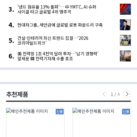
‘낸드 점유율 13% 돌파’… 中 YMTC, AI 슈퍼
사이클 타고 글로벌 4위 맹추격
현대차그룹, 새만금에 글로벌 로봇 파운드리 구축
건설·인테리어 최신 트렌드 집결…‘2026
코리아빌드위크’
美 전력망 1조 4천억 달러 투자…‘납기 경쟁력’
앞세운 韓 전력기자재 수출 호조
추천제품
1
/
4
신품
신품