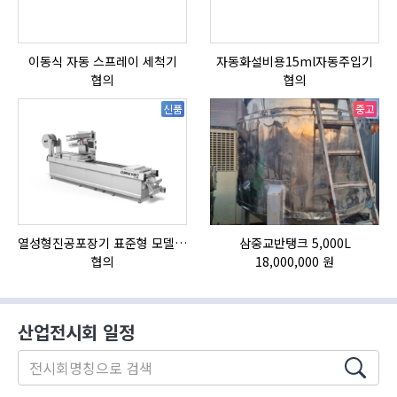
이동식 자동 스프레이 세척기
자동화설비용15ml자동주입기
협의
협의
신품
중고
열성형진공포장기 표준형 모델 OMNIVAC S-200
삼중교반탱크 5,000L
협의
18,000,000 원
산업전시회 일정