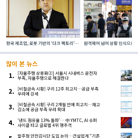
한국 제조업, 로봇 기반의 ‘다크 팩토리’로
원격제어 넘어 상황 인식으로, 
성장해야
향하는 AI·디지털기술
많이 본 뉴스
[자율주행 상용화②] 서울시 시내버스 운전자
부족, 자율주행으로 해결한다
[비철금속 시황] 구리 12주 최고치…공급 부족
우려에 강세
[비철금속 시황] 구리 2개월 만에 최고치…재고
감소에 공급 부족 우려 확대
‘낸드 점유율 13% 돌파’… 中 YMTC, AI 슈퍼
사이클 타고 글로벌 4위 맹추격
발주청 안전감시단 도입 논의…건설업계 “기존