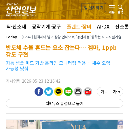
본문 바로가기
앱 설치하기
검색
메뉴
라스틱·신소재
공작기계·공구
플랜트·장비
AI·DX
산소통
Today
[12:47] 원격제어 넘어 상황 인식으로, ‘공간지능’ 향하는 AI·디지털기술
반도체 수율 흔드는 요소 잡는다… 젬마, 1ppb
감도 구현
자동 샘플 피드 기반 온라인 모니터링 적용… 채수 오염
가능성 낮춰
기사입력 2026-05-23 12:16:42
가 -
가 +
뉴스 음성