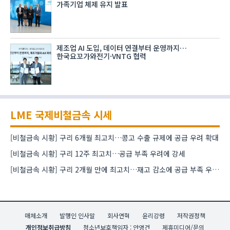
가족기업 체제 유지 발표
제조업 AI 도입, 데이터 연결부터 운영까지…
한국요꼬가와전기·VNTG 협력
LME 국제비철금속 시세
[비철금속 시황] 구리 6개월 최고치…콩고 수출 규제에 공급 우려 확대
[비철금속 시황] 구리 12주 최고치…공급 부족 우려에 강세
[비철금속 시황] 구리 2개월 만에 최고치…재고 감소에 공급 부족 우려 확대
매체소개
발행인 인사말
회사연혁
윤리강령
저작권정책
개인정보취급방침
청소년보호책임자 : 안영건
제휴미디어/문의