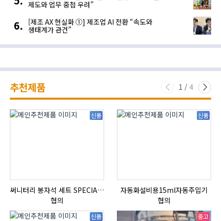
제도와 업무 중첩 우려”
[제조 AX 현실화 ①] 제조업 AI 전환 “속도와
생태계가 관건”
추천제품
1
/
4
신품
신품
써니터리 봉자석 세트 SPECIAL , 봉자석 , 자석봉 , 호퍼용자석 , 전자석
자동화설비용15ml자동주입기
협의
협의
신품
중고