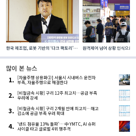
한국 제조업, 로봇 기반의 ‘다크 팩토리’로
원격제어 넘어 상황 인식으로, 
성장해야
향하는 AI·디지털기술
많이 본 뉴스
[자율주행 상용화②] 서울시 시내버스 운전자
부족, 자율주행으로 해결한다
[비철금속 시황] 구리 12주 최고치…공급 부족
우려에 강세
[비철금속 시황] 구리 2개월 만에 최고치…재고
감소에 공급 부족 우려 확대
‘낸드 점유율 13% 돌파’… 中 YMTC, AI 슈퍼
사이클 타고 글로벌 4위 맹추격