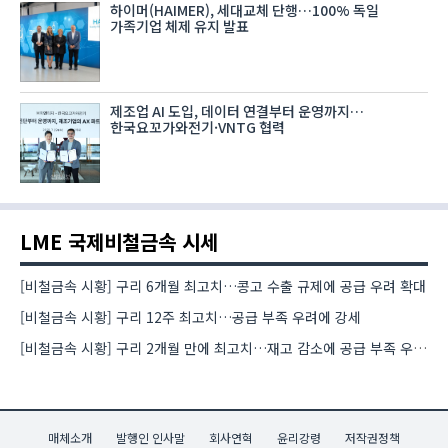
하이머(HAIMER), 세대교체 단행…100% 독일
가족기업 체제 유지 발표
제조업 AI 도입, 데이터 연결부터 운영까지…
한국요꼬가와전기·VNTG 협력
LME 국제비철금속 시세
[비철금속 시황] 구리 6개월 최고치…콩고 수출 규제에 공급 우려 확대
[비철금속 시황] 구리 12주 최고치…공급 부족 우려에 강세
[비철금속 시황] 구리 2개월 만에 최고치…재고 감소에 공급 부족 우려 확대
매체소개
발행인 인사말
회사연혁
윤리강령
저작권정책