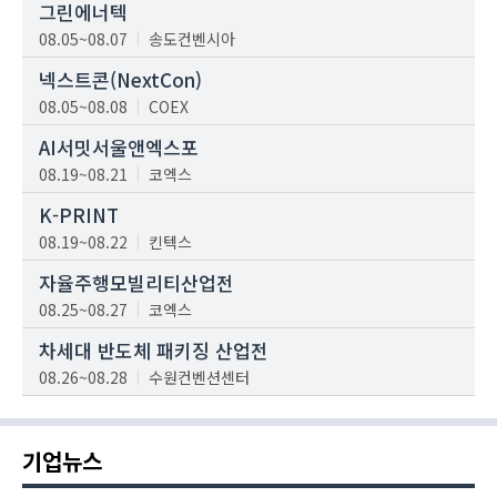
그린에너텍
08.05~08.07
송도컨벤시아
넥스트콘(NextCon)
08.05~08.08
COEX
AI서밋서울앤엑스포
08.19~08.21
코엑스
K-PRINT
08.19~08.22
킨텍스
자율주행모빌리티산업전
08.25~08.27
코엑스
차세대 반도체 패키징 산업전
08.26~08.28
수원컨벤션센터
기업뉴스