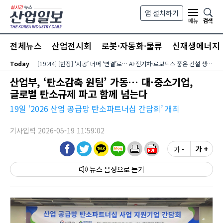
본문 바로가기
앱 설치하기
검색
메뉴
전체뉴스
산업전시회
로봇·자동화·물류
신재생에너지
Today
[19:44] [현장] ‘시공’ 너머 ‘연결’로… AI·전기차·로보틱스 품은 건설 생태계
산업부, ‘탄소감축 원팀’ 가동… 대·중소기업,
글로벌 탄소규제 파고 함께 넘는다
19일 ‘2026 산업 공급망 탄소파트너십 간담회’ 개최
기사입력 2026-05-19 11:59:02
가 -
가 +
뉴스 음성