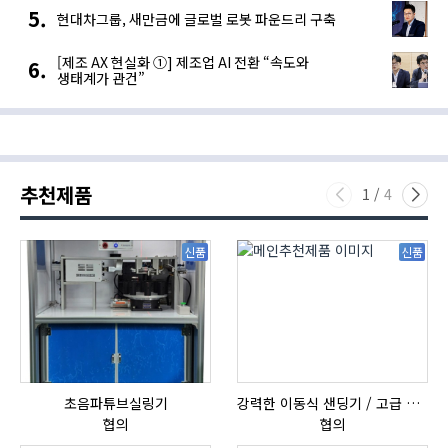
현대차그룹, 새만금에 글로벌 로봇 파운드리 구축
[제조 AX 현실화 ①] 제조업 AI 전환 “속도와
생태계가 관건”
추천제품
1
/
4
신품
신품
초음파튜브실링기
강력한 이동식 샌딩기 / 고급 이태리 IBIX샌드블라스터
협의
협의