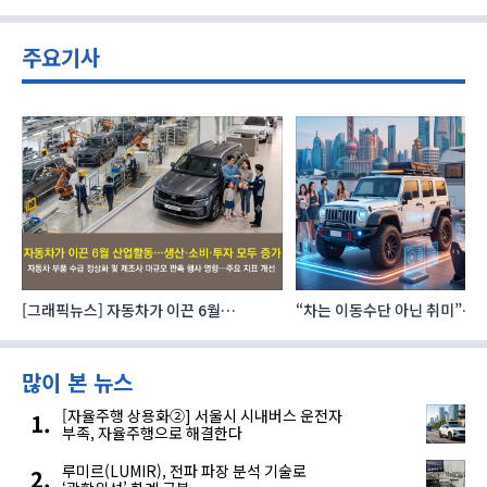
주요기사
이
[그래픽뉴스] 자동차가 이끈 6월
“차는 이동수단 아닌 취미”… 
산업활동…생산·소비·투자 모두 증가
자동차 애프터마켓 빗장 풀렸
많이 본 뉴스
[자율주행 상용화②] 서울시 시내버스 운전자
부족, 자율주행으로 해결한다
루미르(LUMIR), 전파 파장 분석 기술로