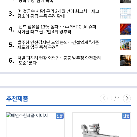
‘광학위성’ 한계 극복
[비철금속 시황] 구리 2개월 만에 최고치…재고
감소에 공급 부족 우려 확대
‘낸드 점유율 13% 돌파’… 中 YMTC, AI 슈퍼
사이클 타고 글로벌 4위 맹추격
발주청 안전감시단 도입 논의…건설업계 “기존
제도와 업무 중첩 우려”
처벌 피하려 현장 외면?… 공공 발주청 안전관리
‘모순’ 푼다
추천제품
1
/
4
신품
신품