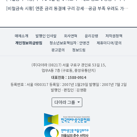
[비철금속 시황] 연준 금리 동결에 구리 강세…공급 부족 우려도 가격 지지
매체소개
발행인 인사말
회사연혁
윤리강령
저작권정책
개인정보취급방침
청소년보호책임자 : 안영건
제휴미디어/문의
광고문의
정보드림
(주)다아라
(08217) 서울 구로구 경인로 53길 15,
업무A동 7층 (구로동, 중앙유통단지)
대표전화 : 1588-0914
등록번호 : 서울 아00317
등록일 : 2007년 1월29일
발행일 : 2007년 7월 2일
발행인 · 편집인 : 김영환
다아라 그룹