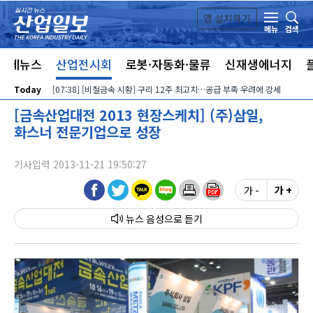
본문 바로가기
앱 설치하기
검색
메뉴
전체뉴스
산업전시회
로봇·자동화·물류
신재생에너지
Today
[07:38] [비철금속 시황] 구리 12주 최고치…공급 부족 우려에 강세
[금속산업대전 2013 현장스케치] (주)삼일,
화스너 전문기업으로 성장
기사입력 2013-11-21 19:50:27
가 -
가 +
뉴스 음성