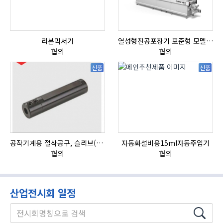
리본믹서기
열성형진공포장기 표준형 모델 OMNIVAC S-200
협의
협의
신품
신품
공작기계용 절삭공구, 슬리브(SLEEVE)
자동화설비용15ml자동주입기
협의
협의
산업전시회 일정