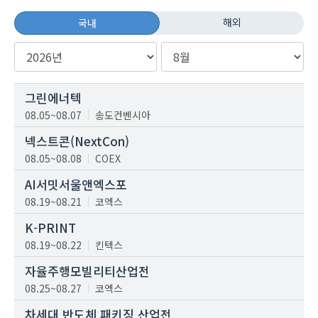
해외
국내
그린에너텍
08.05~08.07
송도컨벤시아
넥스트콘(NextCon)
08.05~08.08
COEX
AI서밋서울앤엑스포
08.19~08.21
코엑스
K-PRINT
08.19~08.22
킨텍스
자율주행모빌리티산업전
08.25~08.27
코엑스
차세대 반도체 패키징 산업전