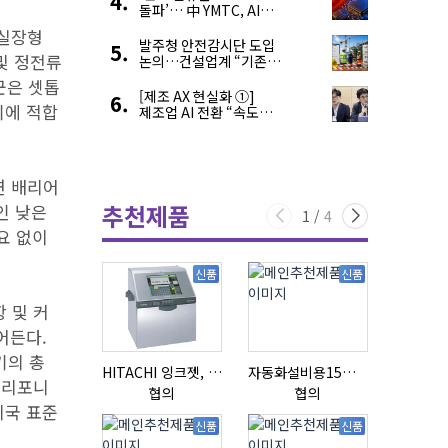
돌파’… 中 YMTC, AI
슈퍼 사이클 타고 글로벌
 실장형
4위 맹추격
발주청 안전감시단 도입
 및 정전류
논의…건설업계 “기존
제도와 업무 중첩 우려”
군은 셋톱
[제조 AX 현실화 ①]
기에 적합
제조업 AI 전환 “속도와
생태계가 관건”
연 배리어
추천제품
인 낮은
1
/
4
요 없이
신품
신품
항 및 커
어든다.
기의 총
HITACHI 잉크젯, RX2-BD160S
자동화설비용15ml자동주입기
초음파튜브
(캘리포니
협의
협의
협의
리국 표준
신품
신품