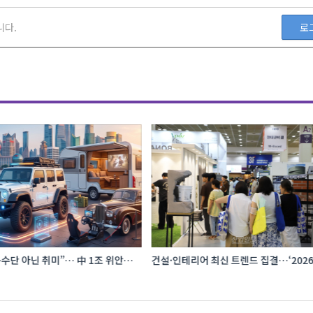
니다.
로
수단 아닌 취미”… 中 1조 위안
건설·인테리어 최신 트렌드 집결…‘202
프터마켓 빗장 풀렸다
코리아빌드위크’