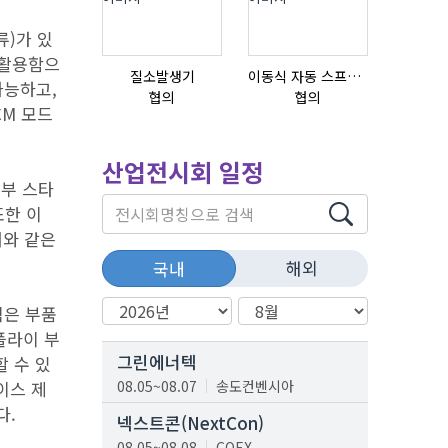
류)가 있
 활용함으
질소발생기
이동식 자동 스프레이 세척기
가능하고,
협의
협의
협의
CM 모드
산업전시회 일정
외부 스타
또한 이
터와 같은
해외
국내
적은 부품
플라이 부
그린에너텍
 수 있
이스 제
08.05~08.07
송도컨벤시아
다.
넥스트콘(NextCon)
08.05~08.08
COEX