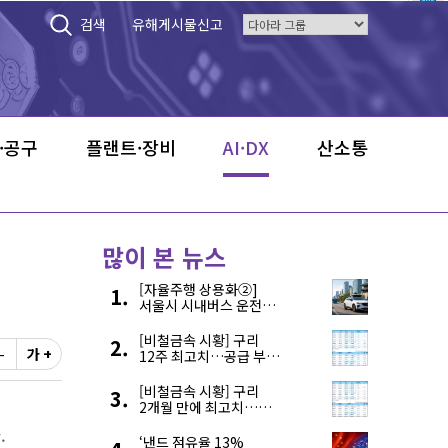
검색
유해게시물신고
·공구
플랜트·장비
AI·DX
산소통
많이 본 뉴스
[자율주행 상용화②]
서울시 시내버스 운전자
부족, 자율주행으로
해결한다
[비철금속 시황] 구리
-
가 +
12주 최고치…공급 부족
우려에 강세
[비철금속 시황] 구리
2개월 만에 최고치…
재고 감소에 공급 부족
.
우려 확대
‘낸드 점유율 13%