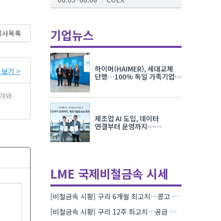
AI서밋서울앤엑스포
08.19~08.21
코엑스
기업뉴스
기사목록
K-PRINT
08.19~08.22
킨텍스
하이머(HAIMER), 세대교체
보기 >
자율주행모빌리티산업전
단행…100% 독일 가족기업
체제 유지 발표
08.25~08.27
코엑스
분야와
차세대 반도체 패키징 산업전
제조업 AI 도입, 데이터
08.26~08.28
수원컨벤션센터
연결부터 운영까지…
한국요꼬가와전기·VNTG 협력
LME 국제비철금속 시세
[비철금속 시황] 구리 6개월 최고치…콩고 수출 규제에 공급 우려 확대
[비철금속 시황] 구리 12주 최고치…공급 부족 우려에 강세