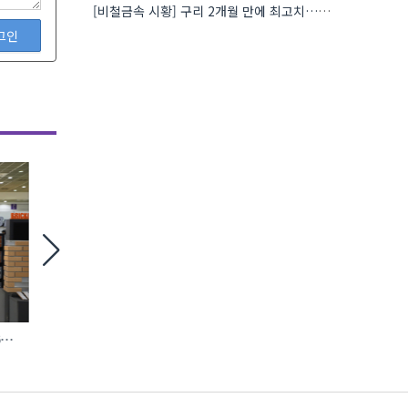
[비철금속 시황] 구리 2개월 만에 최고치…재고 감소에 공급 부족 우려 확대
그인
6
철거 현장 맞춤형 ‘모듈 방호 비계’ 등장
에바, AI 충전 제어 탑재
완속충전기 첫선