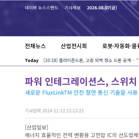
본문 바로가기
네이버 뉴스스탠드
기사제보
2026.08.07(금)
전체뉴스
산업전시회
로봇·자동화·물
Today
[10:18] 플라이존드론, 고층 외벽 청소 드론 공개…
파워 인테그레이션스, 스위치
새로운 FluxLinkTM 안전 절연 통신 기술을 사용
기사입력 2014-11-12 11:12:22
[산업일보]
에너지 효율적인 전력 변환용 고전압 IC의 선도업체