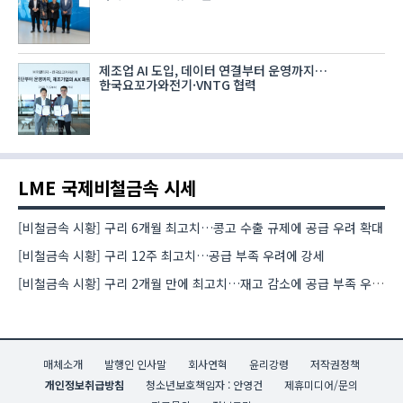
제조업 AI 도입, 데이터 연결부터 운영까지…
한국요꼬가와전기·VNTG 협력
LME 국제비철금속 시세
[비철금속 시황] 구리 6개월 최고치…콩고 수출 규제에 공급 우려 확대
[비철금속 시황] 구리 12주 최고치…공급 부족 우려에 강세
[비철금속 시황] 구리 2개월 만에 최고치…재고 감소에 공급 부족 우려 확대
매체소개
발행인 인사말
회사연혁
윤리강령
저작권정책
개인정보취급방침
청소년보호책임자 : 안영건
제휴미디어/문의