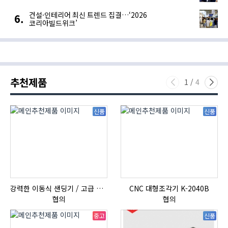
건설·인테리어 최신 트렌드 집결…‘2026
코리아빌드위크’
추천제품
1
/
4
신품
신품
강력한 이동식 샌딩기 / 고급 이태리 IBIX샌드블라스터
CNC 대형조각기 K-2040B
협의
협의
중고
신품