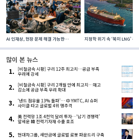
AI 인재상, 현장 문제 해결 가능한
지정학 위기 속 ‘북미 LNG’ 
‘융합형’으로 다층화
주요 에너지 공급처로 확보해
많이 본 뉴스
[비철금속 시황] 구리 12주 최고치…공급 부족
우려에 강세
[비철금속 시황] 구리 2개월 만에 최고치…재고
감소에 공급 부족 우려 확대
‘낸드 점유율 13% 돌파’… 中 YMTC, AI 슈퍼
사이클 타고 글로벌 4위 맹추격
美 전력망 1조 4천억 달러 투자…‘납기 경쟁력’
앞세운 韓 전력기자재 수출 호조
현대차그룹, 새만금에 글로벌 로봇 파운드리 구축