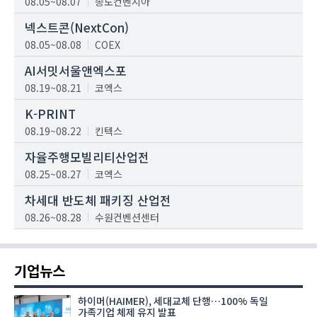
08.05~08.07
송도컨벤시아
넥스트콘(NextCon)
08.05~08.08
COEX
AI서밋서울앤엑스포
08.19~08.21
코엑스
K-PRINT
08.19~08.22
킨텍스
자율주행모빌리티산업전
08.25~08.27
코엑스
차세대 반도체 패키징 산업전
08.26~08.28
수원컨벤션센터
기업뉴스
하이머(HAIMER), 세대교체 단행…100% 독일
가족기업 체제 유지 발표