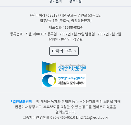
광고문의
정보드림
(주)다아라
(08217) 서울 구로구 경인로 53길 15,
업무A동 7층 (구로동, 중앙유통단지)
대표전화 : 1588-0914
등록번호 : 서울 아00317
등록일 : 2007년 1월29일
발행일 : 2007년 7월 2일
발행인 · 편집인 : 김영환
다아라 그룹
「열린보도원칙」
당 매체는 독자와 취재원 등 뉴스이용자의 권리 보장을 위해
반론이나 정정보도, 추후보도를 요청할 수 있는 창구를 열어두고 있음을
알려드립니다.
고충처리인 김인환 070-7465-0510 kih2711@kidd.co.kr
산업일보의 사전동의 없이 뉴스 및 콘텐츠를 무단 사용할 경우 저작권법과 관련 법에