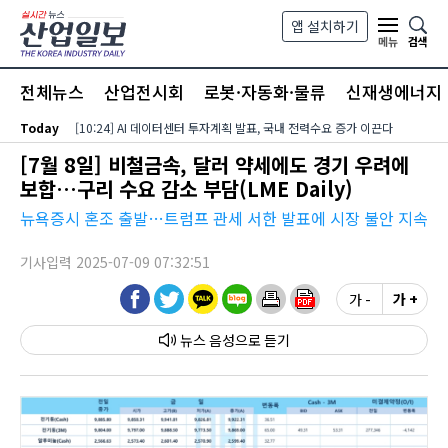
본문 바로가기
앱 설치하기
검색
메뉴
전체뉴스
산업전시회
로봇·자동화·물류
신재생에너지
Today
[10:24] AI 데이터센터 투자계획 발표, 국내 전력수요 증가 이끈다
[7월 8일] 비철금속, 달러 약세에도 경기 우려에
보합…구리 수요 감소 부담(LME Daily)
뉴욕증시 혼조 출발…트럼프 관세 서한 발표에 시장 불안 지속
기사입력 2025-07-09 07:32:51
가 -
가 +
뉴스 음성