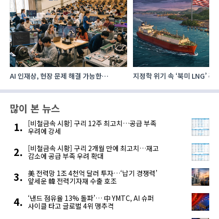
AI 인재상, 현장 문제 해결 가능한
지정학 위기 속 ‘북미 LNG’ 
‘융합형’으로 다층화
주요 에너지 공급처로 확보해
많이 본 뉴스
[비철금속 시황] 구리 12주 최고치…공급 부족
우려에 강세
[비철금속 시황] 구리 2개월 만에 최고치…재고
감소에 공급 부족 우려 확대
美 전력망 1조 4천억 달러 투자…‘납기 경쟁력’
앞세운 韓 전력기자재 수출 호조
‘낸드 점유율 13% 돌파’… 中 YMTC, AI 슈퍼
사이클 타고 글로벌 4위 맹추격