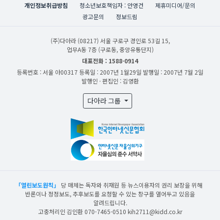
개인정보취급방침
청소년보호책임자 : 안영건
제휴미디어/문의
광고문의
정보드림
(주)다아라
(08217) 서울 구로구 경인로 53길 15,
업무A동 7층 (구로동, 중앙유통단지)
대표전화 : 1588-0914
등록번호 : 서울 아00317
등록일 : 2007년 1월29일
발행일 : 2007년 7월 2일
발행인 · 편집인 : 김영환
다아라 그룹
「열린보도원칙」
당 매체는 독자와 취재원 등 뉴스이용자의 권리 보장을 위해
반론이나 정정보도, 추후보도를 요청할 수 있는 창구를 열어두고 있음을
알려드립니다.
고충처리인 김인환 070-7465-0510 kih2711@kidd.co.kr