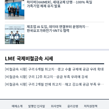
하이머(HAIMER), 세대교체 단행…100% 독일
가족기업 체제 유지 발표
제조업 AI 도입, 데이터 연결부터 운영까지…
한국요꼬가와전기·VNTG 협력
LME 국제비철금속 시세
[비철금속 시황] 구리 6개월 최고치…콩고 수출 규제에 공급 우려 확대
[비철금속 시황] 구리 12주 최고치…공급 부족 우려에 강세
[비철금속 시황] 구리 2개월 만에 최고치…재고 감소에 공급 부족 우려 확대
매체소개
발행인 인사말
회사연혁
윤리강령
저작권정책