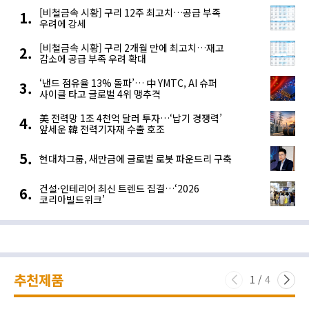
[비철금속 시황] 구리 12주 최고치…공급 부족
우려에 강세
[비철금속 시황] 구리 2개월 만에 최고치…재고
감소에 공급 부족 우려 확대
‘낸드 점유율 13% 돌파’… 中 YMTC, AI 슈퍼
사이클 타고 글로벌 4위 맹추격
美 전력망 1조 4천억 달러 투자…‘납기 경쟁력’
앞세운 韓 전력기자재 수출 호조
현대차그룹, 새만금에 글로벌 로봇 파운드리 구축
건설·인테리어 최신 트렌드 집결…‘2026
코리아빌드위크’
추천제품
1
/
4