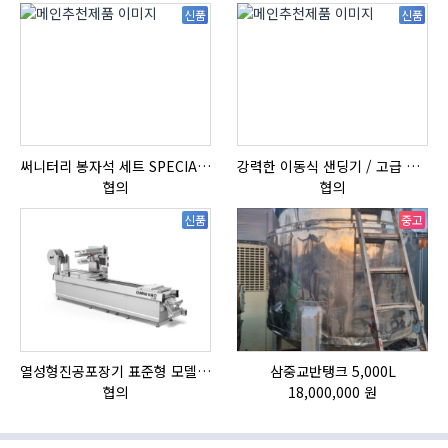
신품
신품
써니터리 봉자석 세트 SPECIAL , 봉자석 , 자석봉 , 호퍼용자석 , 전자석
강력한 이동식 샌딩기 / 고급 이태리 IBIX샌드블라스터
협의
협의
신품
중고
열성형진공포장기 표준형 모델 OMNIVAC S-200
삼중교반탱크 5,000L
HI
협의
18,000,000 원