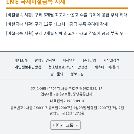
LME 국제비철금속 시세
[비철금속 시황] 구리 6개월 최고치…콩고 수출 규제에 공급 우려 확대
[비철금속 시황] 구리 12주 최고치…공급 부족 우려에 강세
[비철금속 시황] 구리 2개월 만에 최고치…재고 감소에 공급 부족 우려 확대
매체소개
발행인 인사말
회사연혁
윤리강령
저작권정책
개인정보취급방침
청소년보호책임자 : 안영건
제휴미디어/문의
광고문의
정보드림
(주)다아라
(08217) 서울 구로구 경인로 53길 15,
업무A동 7층 (구로동, 중앙유통단지)
대표전화 : 1588-0914
등록번호 : 서울 아00317
등록일 : 2007년 1월29일
발행일 : 2007년 7월 2일
발행인 · 편집인 : 김영환
다아라 그룹