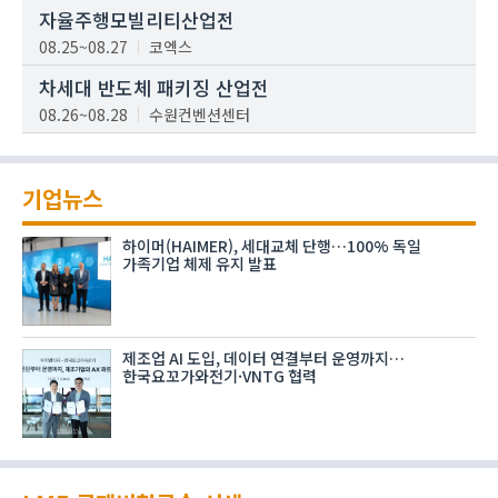
자율주행모빌리티산업전
08.25~08.27
코엑스
차세대 반도체 패키징 산업전
08.26~08.28
수원컨벤션센터
기업뉴스
하이머(HAIMER), 세대교체 단행…100% 독일
가족기업 체제 유지 발표
제조업 AI 도입, 데이터 연결부터 운영까지…
한국요꼬가와전기·VNTG 협력