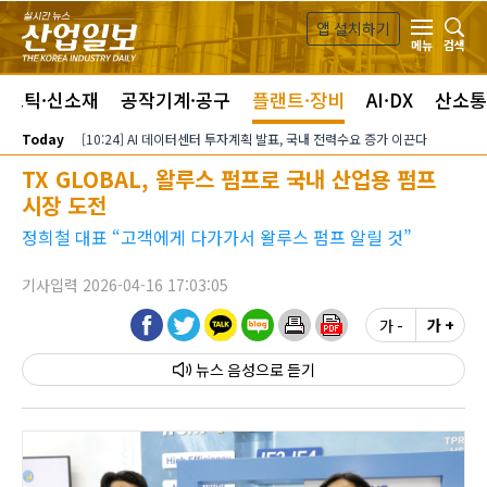
본문 바로가기
앱 설치하기
검색
메뉴
라스틱·신소재
공작기계·공구
플랜트·장비
AI·DX
산소통
Today
[10:24] AI 데이터센터 투자계획 발표, 국내 전력수요 증가 이끈다
TX GLOBAL, 왈루스 펌프로 국내 산업용 펌프
시장 도전
정희철 대표 “고객에게 다가가서 왈루스 펌프 알릴 것”
기사입력 2026-04-16 17:03:05
가 -
가 +
뉴스 음성