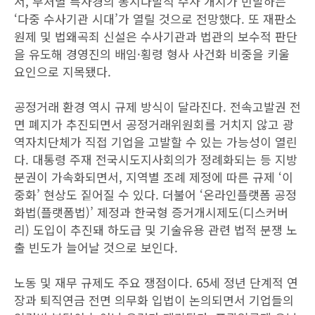
서, 부처별 특사경의 동시다발적 수사 개시가 빈발하는
‘다중 수사기관 시대’가 열릴 것으로 전망했다. 또 재판소
원제 및 법왜곡죄 신설은 수사기관과 법관의 보수적 판단
을 유도해 경영진의 배임·횡령 형사 사건화 비중을 키울
요인으로 지목됐다.
공정거래 환경 역시 규제 방식이 달라진다. 전속고발권 전
면 폐지가 추진되면서 공정거래위원회를 거치지 않고 광
역자치단체가 직접 기업을 고발할 수 있는 가능성이 열린
다. 대통령 주재 전국시도지사회의가 정례화되는 등 지방
분권이 가속화되면서, 지역별 조례 제정에 따른 규제 ‘이
중화’ 현상도 짙어질 수 있다. 더불어 ‘온라인플랫폼 공정
화법(플랫폼법)’ 제정과 한국형 증거개시제도(디스커버
리) 도입이 추진돼 하도급 및 기술유용 관련 법적 분쟁 노
출 빈도가 늘어날 것으로 보인다.
노동 및 재무 규제도 주요 쟁점이다. 65세 정년 단계적 연
장과 퇴직연금 전면 의무화 입법이 논의되면서 기업들의