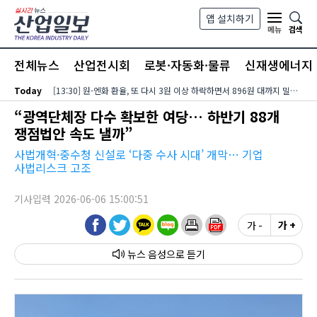
본문 바로가기
앱 설치하기
검색
메뉴
전체뉴스
산업전시회
로봇·자동화·물류
신재생에너지
Today
[13:30] 원-엔화 환율, 또 다시 3원 이상 하락하면서 896원 대까지 밀려…달러-엔화 환율은 미국 장기금리?유가 동반 상승에 158엔 대로 내려서
“광역단체장 다수 확보한 여당… 하반기 88개
쟁점법안 속도 낼까”
사법개혁·중수청 신설로 ‘다중 수사 시대’ 개막… 기업
사법리스크 고조
기사입력 2026-06-06 15:00:51
가 -
가 +
뉴스 음성