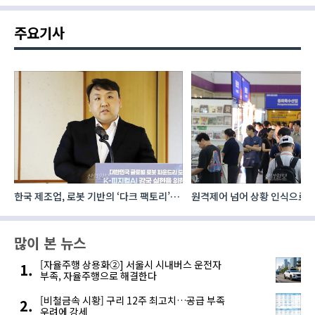
주요기사
한국 제조업, 로봇 기반의 ‘다크 팩토리’로
원격제어 넘어 상황 인식으로, 
성장해야
향하는 AI·디지털기술
많이 본 뉴스
[자율주행 상용화②] 서울시 시내버스 운전자
부족, 자율주행으로 해결한다
[비철금속 시황] 구리 12주 최고치…공급 부족
우려에 강세