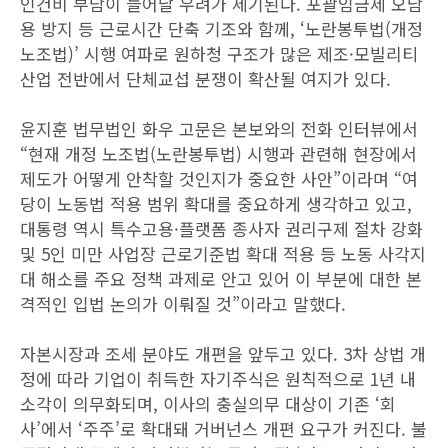
인건비 부담이 늘어날 우려가 제기된다. 포괄임금제 오남
용 방지 등 근로시간 단축 기조와 함께, ‘노란봉투법(개정
노조법)’ 시행 여파로 원하청 구조가 많은 제조·모빌리티
산업 전반에서 단체교섭 분쟁이 확산될 여지가 있다.
윤지훈 법무법인 화우 고문은 본보와의 전화 인터뷰에서
“현재 개정 노조법(노란봉투법) 시행과 관련해 현장에서
제도가 어떻게 안착할 것인지가 중요한 사안”이라며 “여
당이 노동법 적용 범위 확대를 중요하게 생각하고 있고,
대통령 역시 특수고용·플랫폼 종사자 권리구제 절차 강화
및 5인 미만 사업장 근로기준법 확대 적용 등 노동 사각지
대 해소를 주요 정책 과제로 안고 있어 이 부분에 대한 본
격적인 입법 논의가 이뤄질 것”이라고 말했다.
자본시장과 조세 분야도 개편을 앞두고 있다. 3차 상법 개
정에 따라 기업이 취득한 자기주식은 원칙적으로 1년 내
소각이 의무화되며, 이사의 충실의무 대상이 기존 ‘회
사’에서 ‘주주’로 확대돼 거버넌스 개편 요구가 커진다. 불