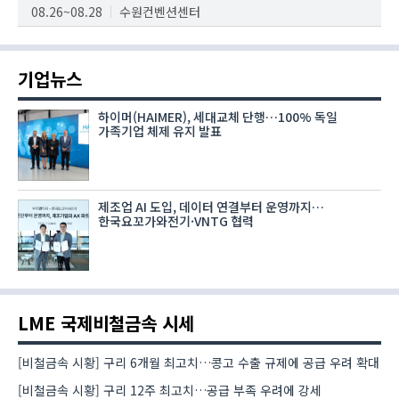
08.26~08.28
수원컨벤션센터
기업뉴스
하이머(HAIMER), 세대교체 단행…100% 독일
가족기업 체제 유지 발표
제조업 AI 도입, 데이터 연결부터 운영까지…
한국요꼬가와전기·VNTG 협력
LME 국제비철금속 시세
[비철금속 시황] 구리 6개월 최고치…콩고 수출 규제에 공급 우려 확대
[비철금속 시황] 구리 12주 최고치…공급 부족 우려에 강세