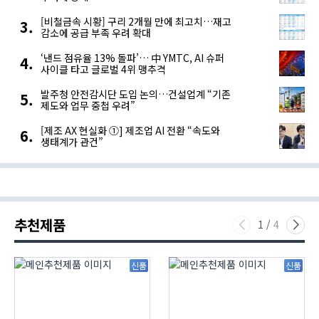
[비철금속 시황] 구리 2개월 만에 최고치…재고
감소에 공급 부족 우려 확대
‘낸드 점유율 13% 돌파’… 中 YMTC, AI 슈퍼
사이클 타고 글로벌 4위 맹추격
발주청 안전감시단 도입 논의…건설업계 “기존
제도와 업무 중첩 우려”
[제조 AX 현실화 ①] 제조업 AI 전환 “속도와
생태계가 관건”
추천제품
1
/
4
신품
신품