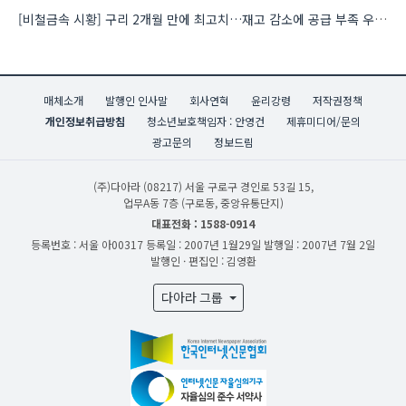
[비철금속 시황] 구리 2개월 만에 최고치…재고 감소에 공급 부족 우려 확대
매체소개
발행인 인사말
회사연혁
윤리강령
저작권정책
개인정보취급방침
청소년보호책임자 : 안영건
제휴미디어/문의
광고문의
정보드림
(주)다아라
(08217) 서울 구로구 경인로 53길 15,
업무A동 7층 (구로동, 중앙유통단지)
대표전화 : 1588-0914
등록번호 : 서울 아00317
등록일 : 2007년 1월29일
발행일 : 2007년 7월 2일
발행인 · 편집인 : 김영환
다아라 그룹