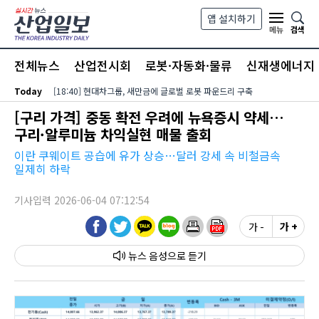
본문 바로가기
앱 설치하기
검색
메뉴
전체뉴스
산업전시회
로봇·자동화·물류
신재생에너지
Today
[18:40] 현대차그룹, 새만금에 글로벌 로봇 파운드리 구축
[구리 가격] 중동 확전 우려에 뉴욕증시 약세…
구리·알루미늄 차익실현 매물 출회
이란 쿠웨이트 공습에 유가 상승…달러 강세 속 비철금속
일제히 하락
기사입력 2026-06-04 07:12:54
가 -
가 +
뉴스 음성