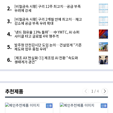
[비철금속 시황] 구리 12주 최고치…공급 부족
우려에 강세
[비철금속 시황] 구리 2개월 만에 최고치…재고
감소에 공급 부족 우려 확대
‘낸드 점유율 13% 돌파’… 中 YMTC, AI 슈퍼
사이클 타고 글로벌 4위 맹추격
발주청 안전감시단 도입 논의…건설업계 “기존
제도와 업무 중첩 우려”
[제조 AX 현실화 ①] 제조업 AI 전환 “속도와
생태계가 관건”
추천제품
1
/
4
신품
신품