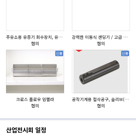
주유소용 유증기 회수장치, 유증기 회수장치, 방폭형, 방폭형 유증기 회수장치
강력한 이동식 샌딩기 / 고급 이태리 IBIX샌드블라스터
협의
협의
신품
신품
크로스 플로우 임펠라
공작기계용 절삭공구, 슬리브(SLEEVE)
HI
협의
협의
산업전시회 일정