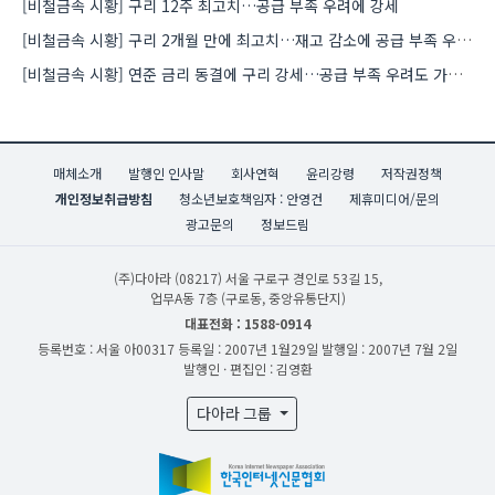
[비철금속 시황] 구리 12주 최고치…공급 부족 우려에 강세
[비철금속 시황] 구리 2개월 만에 최고치…재고 감소에 공급 부족 우려 확대
[비철금속 시황] 연준 금리 동결에 구리 강세…공급 부족 우려도 가격 지지
매체소개
발행인 인사말
회사연혁
윤리강령
저작권정책
개인정보취급방침
청소년보호책임자 : 안영건
제휴미디어/문의
광고문의
정보드림
(주)다아라
(08217) 서울 구로구 경인로 53길 15,
업무A동 7층 (구로동, 중앙유통단지)
대표전화 : 1588-0914
등록번호 : 서울 아00317
등록일 : 2007년 1월29일
발행일 : 2007년 7월 2일
발행인 · 편집인 : 김영환
다아라 그룹