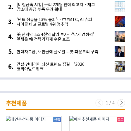
[비철금속 시황] 구리 2개월 만에 최고치…재고
감소에 공급 부족 우려 확대
‘낸드 점유율 13% 돌파’… 中 YMTC, AI 슈퍼
사이클 타고 글로벌 4위 맹추격
美 전력망 1조 4천억 달러 투자…‘납기 경쟁력’
앞세운 韓 전력기자재 수출 호조
현대차그룹, 새만금에 글로벌 로봇 파운드리 구축
건설·인테리어 최신 트렌드 집결…‘2026
코리아빌드위크’
추천제품
1
/
4
신품
중고