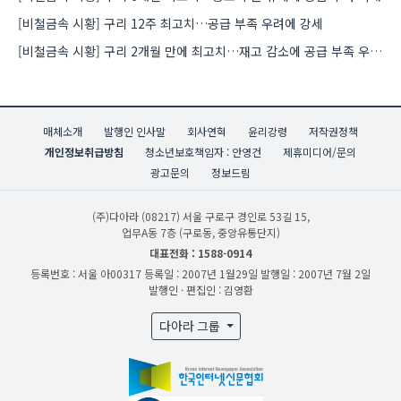
[비철금속 시황] 구리 12주 최고치…공급 부족 우려에 강세
[비철금속 시황] 구리 2개월 만에 최고치…재고 감소에 공급 부족 우려 확대
매체소개
발행인 인사말
회사연혁
윤리강령
저작권정책
개인정보취급방침
청소년보호책임자 : 안영건
제휴미디어/문의
광고문의
정보드림
(주)다아라
(08217) 서울 구로구 경인로 53길 15,
업무A동 7층 (구로동, 중앙유통단지)
대표전화 : 1588-0914
등록번호 : 서울 아00317
등록일 : 2007년 1월29일
발행일 : 2007년 7월 2일
발행인 · 편집인 : 김영환
다아라 그룹