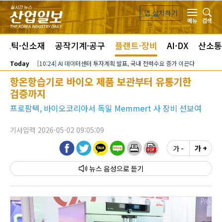
본문 바로가기
앱 설치하기
검색
메뉴
라스틱·신소재
공작기계·공구
플랜트·장비
AI·DX
산소통
Today
[10:24] AI 데이터센터 투자계획 발표, 국내 전력수요 증가 이끈다
항온항습기로 바이오 제품 보관부터 유통기한
검증까지
프로팜텍, 바이오코리아서 독일 Memmert 사 장비 선보여
기사입력 2026-05-02 09:05:09
가 -
가 +
뉴스 음성