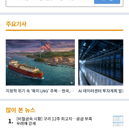
주요기사
지정학 위기 속 ‘북미 LNG’ 주목…한국,
AI 데이터센터 투자계획 발표,
주요 에너지 공급처로 확보해야
전력수요 증가 이끈다
많이 본 뉴스
[비철금속 시황] 구리 12주 최고치…공급 부족
우려에 강세