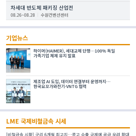
차세대 반도체 패키징 산업전
08.26~08.28
수원컨벤션센터
기업뉴스
하이머(HAIMER), 세대교체 단행…100% 독일
가족기업 체제 유지 발표
제조업 AI 도입, 데이터 연결부터 운영까지…
한국요꼬가와전기·VNTG 협력
LME 국제비철금속 시세
[비철금속 시황] 구리 6개월 최고치…콩고 수출 규제에 공급 우려 확대