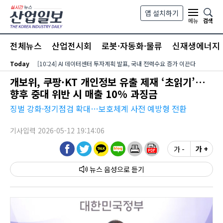
본문 바로가기
앱 설치하기
검색
메뉴
전체뉴스
산업전시회
로봇·자동화·물류
신재생에너지
Today
[10:24] AI 데이터센터 투자계획 발표, 국내 전력수요 증가 이끈다
개보위, 쿠팡·KT 개인정보 유출 제재 ‘초읽기’…
향후 중대 위반 시 매출 10% 과징금
징벌 강화·정기점검 확대…보호체계 사전 예방형 전환
기사입력 2026-05-12 19:14:06
가 -
가 +
뉴스 음성