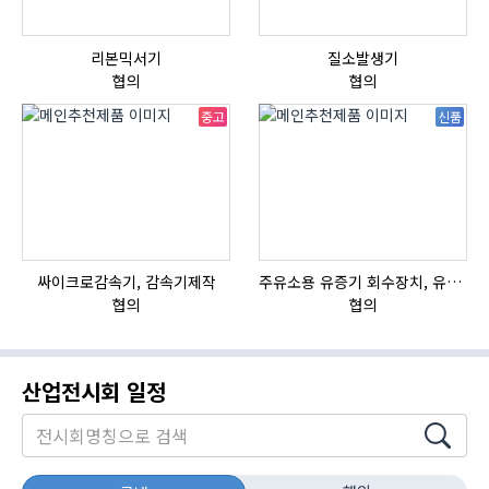
리본믹서기
질소발생기
협의
협의
중고
신품
싸이크로감속기, 감속기제작
주유소용 유증기 회수장치, 유증기 회수장치, 방폭형, 방폭형 유증기 회수장치
자
협의
협의
산업전시회 일정