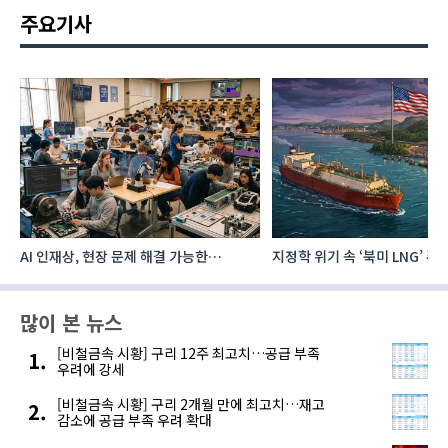
주요기사
AI 인재상, 현장 문제 해결 가능한
지정학 위기 속 ‘북미 LNG’ 
‘융합형’으로 다층화
주요 에너지 공급처로 확보해
많이 본 뉴스
[비철금속 시황] 구리 12주 최고치…공급 부족
우려에 강세
[비철금속 시황] 구리 2개월 만에 최고치…재고
감소에 공급 부족 우려 확대