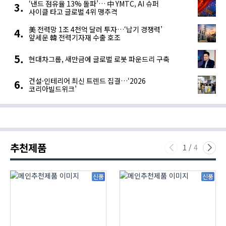
‘낸드 점유율 13% 돌파’… 中 YMTC, AI 슈퍼
사이클 타고 글로벌 4위 맹추격
美 전력망 1조 4천억 달러 투자…‘납기 경쟁력’
앞세운 韓 전력기자재 수출 호조
현대차그룹, 새만금에 글로벌 로봇 파운드리 구축
건설·인테리어 최신 트렌드 집결…‘2026
코리아빌드위크’
추천제품
1
/
4
신품
신품