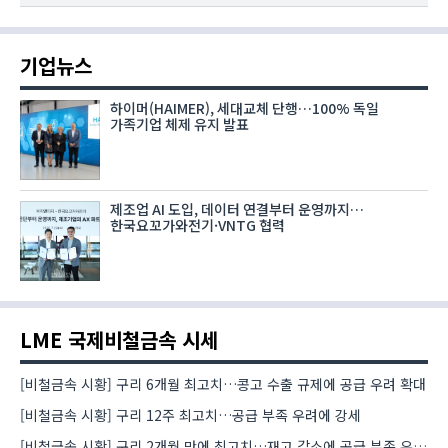
기업뉴스
하이머(HAIMER), 세대교체 단행…100% 독일
가족기업 체제 유지 발표
제조업 AI 도입, 데이터 연결부터 운영까지…
한국요꼬가와전기·VNTG 협력
LME 국제비철금속 시세
[비철금속 시황] 구리 6개월 최고치…콩고 수출 규제에 공급 우려 확대
[비철금속 시황] 구리 12주 최고치…공급 부족 우려에 강세
[비철금속 시황] 구리 2개월 만에 최고치…재고 감소에 공급 부족 우려 확대