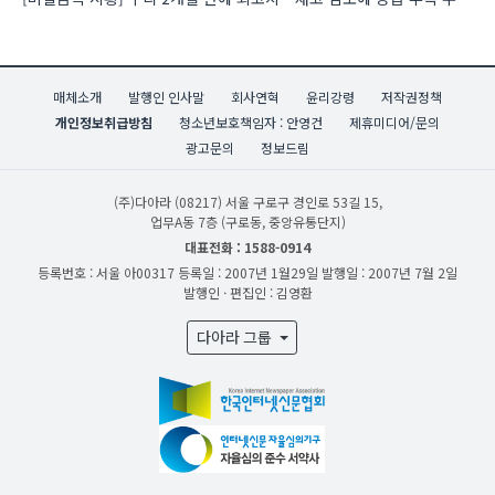
매체소개
발행인 인사말
회사연혁
윤리강령
저작권정책
개인정보취급방침
청소년보호책임자 : 안영건
제휴미디어/문의
광고문의
정보드림
(주)다아라
(08217) 서울 구로구 경인로 53길 15,
업무A동 7층 (구로동, 중앙유통단지)
대표전화 : 1588-0914
등록번호 : 서울 아00317
등록일 : 2007년 1월29일
발행일 : 2007년 7월 2일
발행인 · 편집인 : 김영환
다아라 그룹