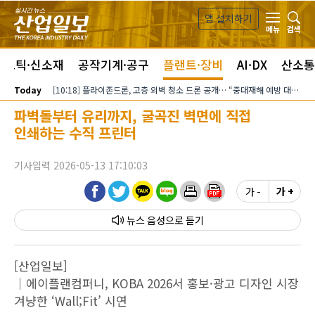
본문 바로가기
앱 설치하기
검색
메뉴
라스틱·신소재
공작기계·공구
플랜트·장비
AI·DX
산소통
Today
[10:18] 플라이존드론, 고층 외벽 청소 드론 공개… “중대재해 예방 대안”
파벽돌부터 유리까지, 굴곡진 벽면에 직접
인쇄하는 수직 프린터
기사입력 2026-05-13 17:10:03
가 -
가 +
뉴스 음성
[산업일보]
｜에이플랜컴퍼니, KOBA 2026서 홍보·광고 디자인 시장
겨냥한 ‘Wall;Fit’ 시연