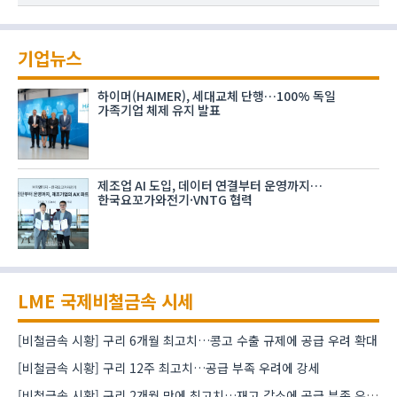
기업뉴스
하이머(HAIMER), 세대교체 단행…100% 독일
가족기업 체제 유지 발표
제조업 AI 도입, 데이터 연결부터 운영까지…
한국요꼬가와전기·VNTG 협력
LME 국제비철금속 시세
[비철금속 시황] 구리 6개월 최고치…콩고 수출 규제에 공급 우려 확대
[비철금속 시황] 구리 12주 최고치…공급 부족 우려에 강세
[비철금속 시황] 구리 2개월 만에 최고치…재고 감소에 공급 부족 우려 확대