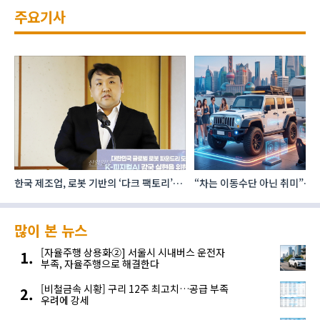
주요기사
로
“차는 이동수단 아닌 취미”… 中 1조 위안
건설·인테리어 최신 트렌드 집결
자동차 애프터마켓 빗장 풀렸다
코리아빌드위크’
많이 본 뉴스
[자율주행 상용화②] 서울시 시내버스 운전자
부족, 자율주행으로 해결한다
[비철금속 시황] 구리 12주 최고치…공급 부족
우려에 강세