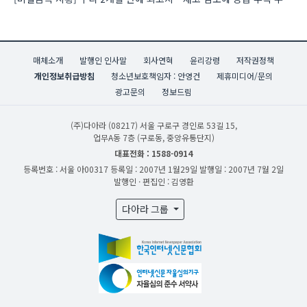
매체소개
발행인 인사말
회사연혁
윤리강령
저작권정책
개인정보취급방침
청소년보호책임자 : 안영건
제휴미디어/문의
광고문의
정보드림
(주)다아라
(08217) 서울 구로구 경인로 53길 15,
업무A동 7층 (구로동, 중앙유통단지)
대표전화 : 1588-0914
등록번호 : 서울 아00317
등록일 : 2007년 1월29일
발행일 : 2007년 7월 2일
발행인 · 편집인 : 김영환
다아라 그룹