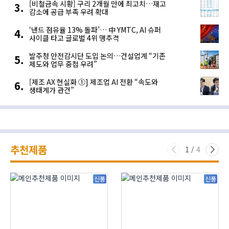
[비철금속 시황] 구리 2개월 만에 최고치…재고
감소에 공급 부족 우려 확대
‘낸드 점유율 13% 돌파’… 中 YMTC, AI 슈퍼
사이클 타고 글로벌 4위 맹추격
발주청 안전감시단 도입 논의…건설업계 “기존
제도와 업무 중첩 우려”
[제조 AX 현실화 ①] 제조업 AI 전환 “속도와
생태계가 관건”
추천제품
1
/
4
신품
신품