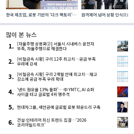
한국 제조업, 로봇 기반의 ‘다크 팩토리’로
원격제어 넘어 상황 인식으로, 
성장해야
향하는 AI·디지털기술
많이 본 뉴스
[자율주행 상용화②] 서울시 시내버스 운전자
부족, 자율주행으로 해결한다
[비철금속 시황] 구리 12주 최고치…공급 부족
우려에 강세
[비철금속 시황] 구리 2개월 만에 최고치…재고
감소에 공급 부족 우려 확대
‘낸드 점유율 13% 돌파’… 中 YMTC, AI 슈퍼
사이클 타고 글로벌 4위 맹추격
현대차그룹, 새만금에 글로벌 로봇 파운드리 구축
건설·인테리어 최신 트렌드 집결…‘2026
코리아빌드위크’