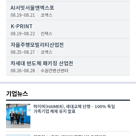
AI서밋서울앤엑스포
08.19~08.21
코엑스
K-PRINT
08.19~08.22
킨텍스
자율주행모빌리티산업전
08.25~08.27
코엑스
차세대 반도체 패키징 산업전
08.26~08.28
수원컨벤션센터
기업뉴스
하이머(HAIMER), 세대교체 단행…100% 독일
가족기업 체제 유지 발표