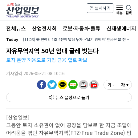
본문 바로가기
앱 설치하기
검색
메뉴
전체뉴스
산업전시회
로봇·자동화·물류
신재생에너지
Today
[11:03] 美 전력망 1조 4천억 달러 투자…‘납기 경쟁력’ 앞세운 韓 전력기자재 수출 호조
자유무역지역 50년 임대 굴레 벗는다
토지 분양 허용으로 기업 금융 혈로 확보
기사입력 2026-05-21 08:10:16
가 -
가 +
뉴스 음성
[산업일보]
그동안 토지 소유권이 없어 공장을 담보로 한 자금 조달에
어려움을 겪던 자유무역지역(FTZ·Free Trade Zone) 입