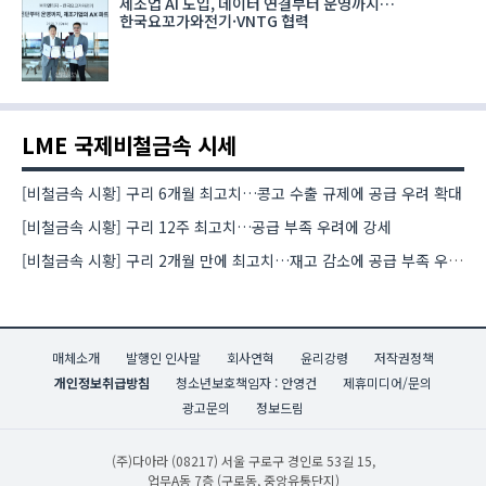
제조업 AI 도입, 데이터 연결부터 운영까지…
한국요꼬가와전기·VNTG 협력
LME 국제비철금속 시세
[비철금속 시황] 구리 6개월 최고치…콩고 수출 규제에 공급 우려 확대
[비철금속 시황] 구리 12주 최고치…공급 부족 우려에 강세
[비철금속 시황] 구리 2개월 만에 최고치…재고 감소에 공급 부족 우려 확대
매체소개
발행인 인사말
회사연혁
윤리강령
저작권정책
개인정보취급방침
청소년보호책임자 : 안영건
제휴미디어/문의
광고문의
정보드림
(주)다아라
(08217) 서울 구로구 경인로 53길 15,
업무A동 7층 (구로동, 중앙유통단지)