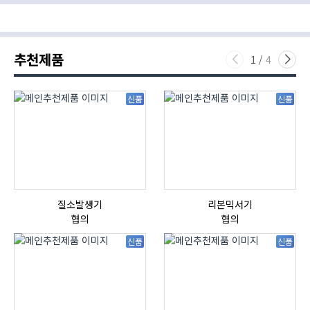
추천제품
1
/
4
신품
신품
질소발생기
리본믹서기
협의
협의
신품
신품