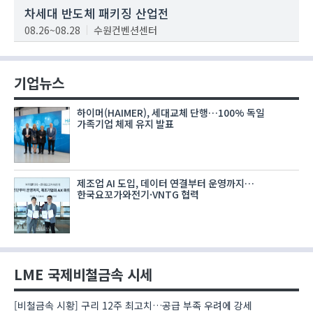
차세대 반도체 패키징 산업전
08.26~08.28
수원컨벤션센터
기업뉴스
하이머(HAIMER), 세대교체 단행…100% 독일
가족기업 체제 유지 발표
제조업 AI 도입, 데이터 연결부터 운영까지…
한국요꼬가와전기·VNTG 협력
LME 국제비철금속 시세
[비철금속 시황] 구리 12주 최고치…공급 부족 우려에 강세