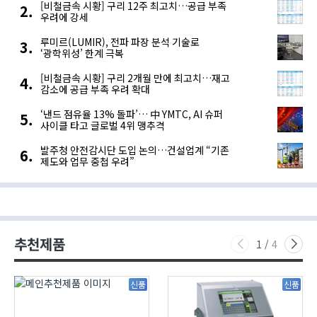
[비철금속 시황] 구리 12주 최고치…공급 부족
우려에 강세
루미르(LUMIR), 전파 파장 분석 기술로
‘광학위성’ 한계 극복
[비철금속 시황] 구리 2개월 만에 최고치…재고
감소에 공급 부족 우려 확대
‘낸드 점유율 13% 돌파’… 中 YMTC, AI 슈퍼
사이클 타고 글로벌 4위 맹추격
발주청 안전감시단 도입 논의…건설업계 “기존
제도와 업무 중첩 우려”
추천제품
1
/
4
신품
신품