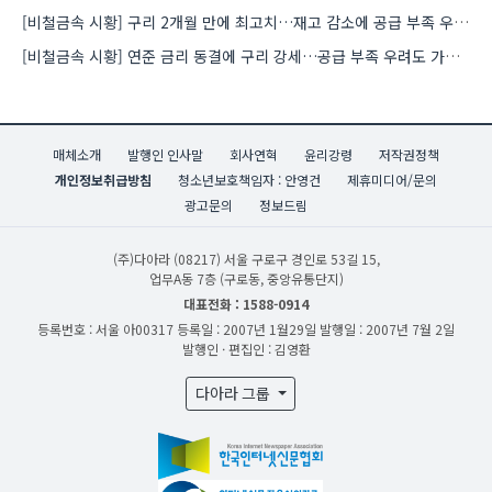
[비철금속 시황] 구리 2개월 만에 최고치…재고 감소에 공급 부족 우려 확대
[비철금속 시황] 연준 금리 동결에 구리 강세…공급 부족 우려도 가격 지지
매체소개
발행인 인사말
회사연혁
윤리강령
저작권정책
개인정보취급방침
청소년보호책임자 : 안영건
제휴미디어/문의
광고문의
정보드림
(주)다아라
(08217) 서울 구로구 경인로 53길 15,
업무A동 7층 (구로동, 중앙유통단지)
대표전화 : 1588-0914
등록번호 : 서울 아00317
등록일 : 2007년 1월29일
발행일 : 2007년 7월 2일
발행인 · 편집인 : 김영환
다아라 그룹