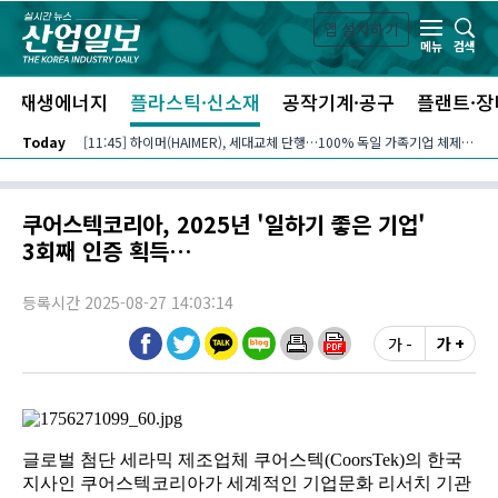
본문 바로가기
앱 설치하기
검색
메뉴
신재생에너지
플라스틱·신소재
공작기계·공구
플랜트·장
Today
[11:45] 하이머(HAIMER), 세대교체 단행…100% 독일 가족기업 체제 유지 발표
쿠어스텍코리아, 2025년 '일하기 좋은 기업'
3회째 인증 획득…
등록시간 2025-08-27 14:03:14
가 -
가 +