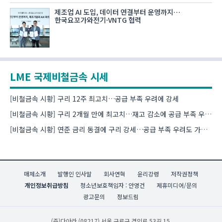
제조업 AI 도입, 데이터 연결부터 운영까지…
한국요꼬가와전기·VNTG 협력
LME 국제비철금속 시세
[비철금속 시황] 구리 12주 최고치…공급 부족 우려에 강세
[비철금속 시황] 구리 2개월 만에 최고치…재고 감소에 공급 부족 우려 확대
[비철금속 시황] 연준 금리 동결에 구리 강세…공급 부족 우려도 가격 지지
매체소개
발행인 인사말
회사연혁
윤리강령
저작권정책
개인정보취급방침
청소년보호책임자 : 안영건
제휴미디어/문의
광고문의
정보드림
(주)다아라
(08217) 서울 구로구 경인로 53길 15,