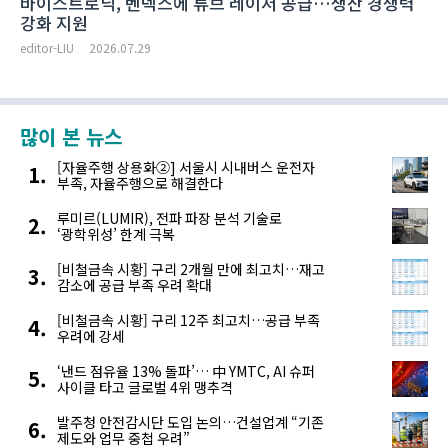
바이스트로닉, 벤덱스에 튜브 레이저 공급…생산 경쟁력
강화 지원
editor-LIU
2026.07.29
많이 본 뉴스
[자율주행 상용화②] 서울시 시내버스 운전자
부족, 자율주행으로 해결한다
루미르(LUMIR), 전파 파장 분석 기술로
‘광학위성’ 한계 극복
[비철금속 시황] 구리 2개월 만에 최고치…재고
감소에 공급 부족 우려 확대
[비철금속 시황] 구리 12주 최고치…공급 부족
우려에 강세
‘낸드 점유율 13% 돌파’… 中 YMTC, AI 슈퍼
사이클 타고 글로벌 4위 맹추격
발주청 안전감시단 도입 논의…건설업계 “기존
제도와 업무 중첩 우려”