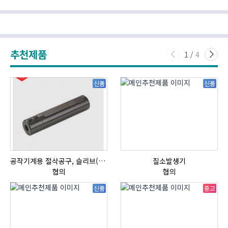
추천제품
1
/
4
신품
신품
공작기계용 절삭공구, 슬리브(SLEEVE)
질소발생기
협의
협의
신품
중고