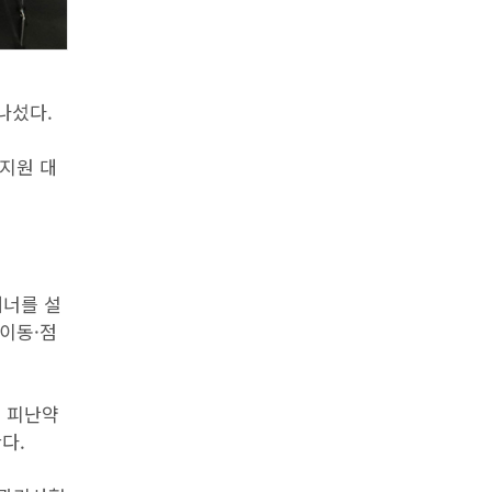
나섰다.
 지원 대
캐너를 설
 이동·점
 피난약
다.