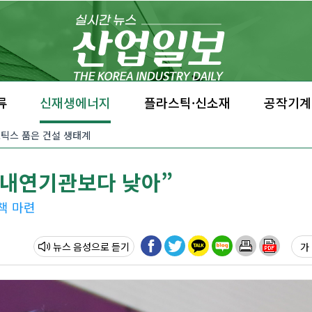
류
신재생에너지
플라스틱·신소재
공작기계
·로보틱스 품은 건설 생태계
 내연기관보다 낮아”
책 마련
뉴스 음성
가 