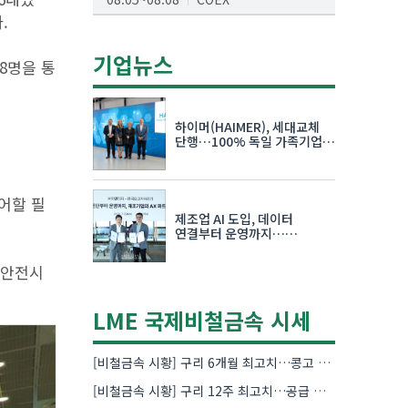
.
AI서밋서울앤엑스포
08.19~08.21
코엑스
기업뉴스
8명을 통
K-PRINT
08.19~08.22
킨텍스
하이머(HAIMER), 세대교체
자율주행모빌리티산업전
단행…100% 독일 가족기업
체제 유지 발표
08.25~08.27
코엑스
차세대 반도체 패키징 산업전
어할 필
제조업 AI 도입, 데이터
08.26~08.28
수원컨벤션센터
연결부터 운영까지…
한국요꼬가와전기·VNTG 협력
 안전시
LME 국제비철금속 시세
[비철금속 시황] 구리 6개월 최고치…콩고 수출 규제에 공급 우려 확대
[비철금속 시황] 구리 12주 최고치…공급 부족 우려에 강세