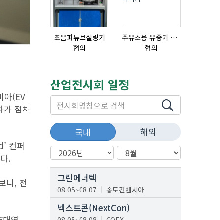
초음파튜브실링기
주유소용 유증기 회수장치, 유증기 회수장치, 방폭형, 방폭형 유증기 회수장치
협의
협의
협의
산업전시회 일정
아(EV
차가 점차
해외
국내
d’ 컨퍼
다.
그린에너텍
보니, 전
08.05~08.07
송도컨벤시아
넥스트콘(NextCon)
56대였
08.05~08.08
COEX