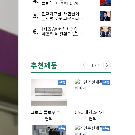
돌파’… 中 YMTC, AI
슈퍼 사이클 타고 글로벌
4위 맹추격
현대차그룹, 새만금에
글로벌 로봇 파운드리
구축
[제조 AX 현실화 ①]
제조업 AI 전환 “속도와
생태계가 관건”
추천제품
1
/
4
신품
신품
크로스 플로우 임펠라
CNC 대형조각기 K-2040B
협의
협의
협의
신품
신품