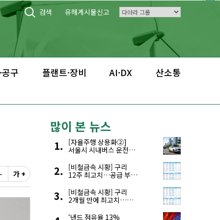
검색
유해게시물신고
·공구
플랜트·장비
AI·DX
산소통
많이 본 뉴스
[자율주행 상용화②]
서울시 시내버스 운전자
부족, 자율주행으로
해결한다
[비철금속 시황] 구리
-
가 +
12주 최고치…공급 부족
우려에 강세
[비철금속 시황] 구리
2개월 만에 최고치…
재고 감소에 공급 부족
우려 확대
‘낸드 점유율 13%