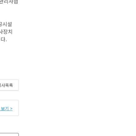
택관리사협
공시설
방사장치
다.
기사목록
보기 >