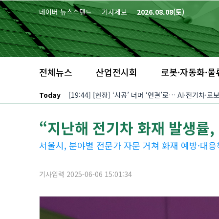
본문 바로가기
네이버 뉴스스탠드
기사제보
2026.08.08(토)
전체뉴스
산업전시회
로봇·자동화·물
Today
[19:44] [현장] ‘시공’ 너머 ‘연결’로… AI·전기차
“지난해 전기차 화재 발생률,
서울시, 분야별 전문가 자문 거쳐 화재 예방·대응
기사입력 2025-06-06 15:01:34