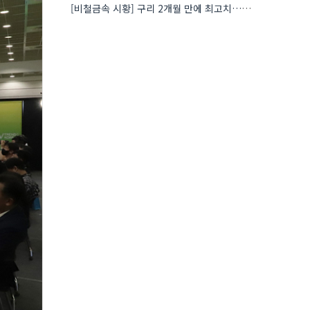
[비철금속 시황] 구리 2개월 만에 최고치…재고 감소에 공급 부족 우려 확대